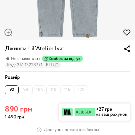
Джинси Lil'Atelier Ivar
Не в наявності
Кешбек за відгук
Код: 241.13228771.LBLU
Розмір
92
98
104
110
116
122
890 грн
+27 грн
на ваш рахунок
1 490 грн
Доступна оплата кешбеком