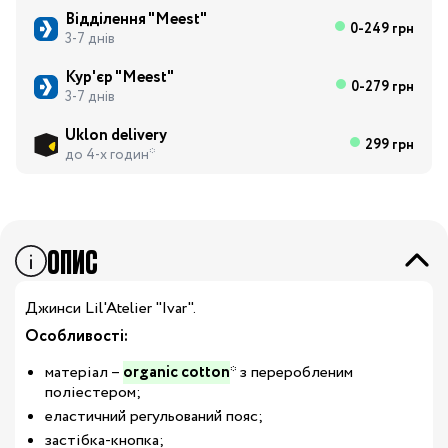
Відділення "Meest"
0-249 грн
3-7 днів
Кур'єр "Meest"
0-279 грн
3-7 днів
Uklon delivery
299 грн
до 4-х годин*
ОПИС
Джинси Lil'Atelier "Ivar
".
Особливості:
матеріал –
organic cotton
* з переробленим
поліестером;
еластичний регульований пояс;
застібка-кнопка;