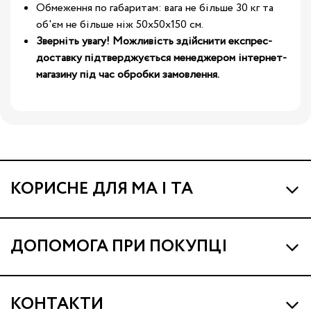
Обмеження по габаритам: вага не більше 30 кг та
об'єм не більше ніж 50х50х150 см.
Зверніть увагу! Можливість здійснити експрес-
доставку підтверджується менеджером інтернет-
магазину під час обробки замовлення.
КОРИСНЕ ДЛЯ МА І ТА
Про МА та Маминих Асистентів
ДОПОМОГА ПРИ ПОКУПЦІ
Програма Ма Кешбек
Наші магазини
Ма Клуб
КОНТАКТИ
Доставка і оплата