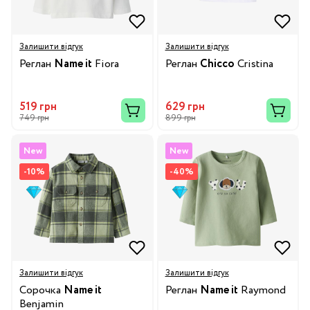
Залишити відгук
Залишити відгук
Реглан
Name it
Fiora
Реглан
Chicco
Cristina
519 грн
629 грн
749 грн
899 грн
New
New
-10%
-40%
Залишити відгук
Залишити відгук
Сорочка
Name it
Реглан
Name it
Raymond
Benjamin