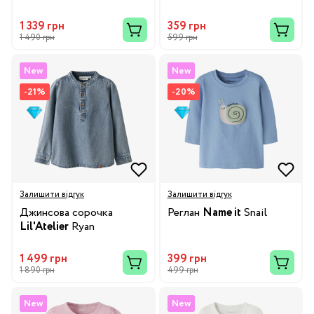
1 339 грн
359 грн
1 490 грн
599 грн
New
New
-21%
-20%
Залишити відгук
Залишити відгук
Джинсова сорочка
Реглан
Name it
Snail
Lil'Atelier
Ryan
1 499 грн
399 грн
1 890 грн
499 грн
New
New