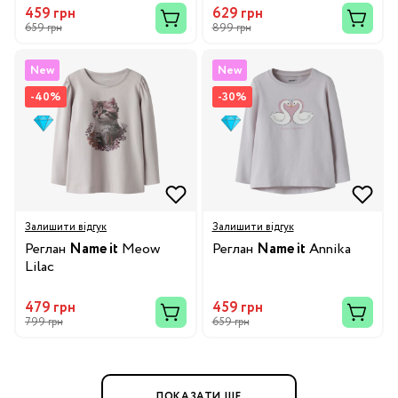
459 грн
629 грн
659 грн
899 грн
New
New
-40%
-30%
Залишити відгук
Залишити відгук
Реглан
Name it
Meow
Реглан
Name it
Annika
Lilac
479 грн
459 грн
799 грн
659 грн
ПОКАЗАТИ ЩЕ