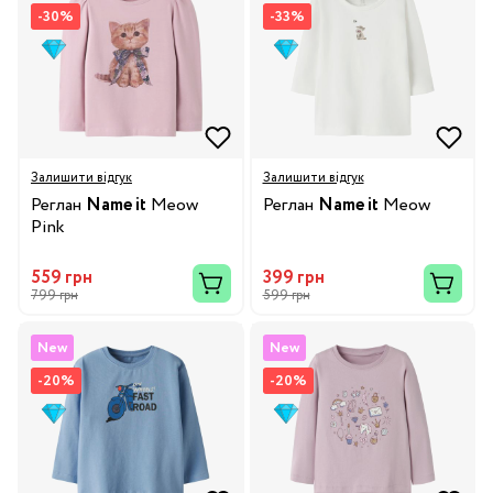
-30%
-33%
Залишити відгук
Залишити відгук
Реглан
Name it
Meow
Реглан
Name it
Meow
Pink
559 грн
399 грн
799 грн
599 грн
New
New
-20%
-20%