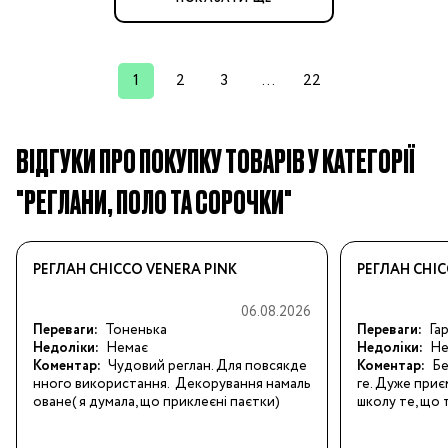
1
2
3
...
22
ВІДГУКИ ПРО ПОКУПКУ ТОВАРІВ У КАТЕГОРІЇ
"РЕГЛАНИ, ПОЛО ТА СОРОЧКИ"
РЕГЛАН CHICCO VENERA PINK
РЕГЛАН CHIC
06.08.2026
Переваги:
Тоненька
Переваги:
Га
Недоліки:
Немає
Недоліки:
Не
Коментар:
Чудовий реглан. Для повсякде
Коментар:
Бе
нного використання.  Декорування намаль
ге. Дуже приєм
оване( я думала, що приклеєні паєтки)
школу те, що 