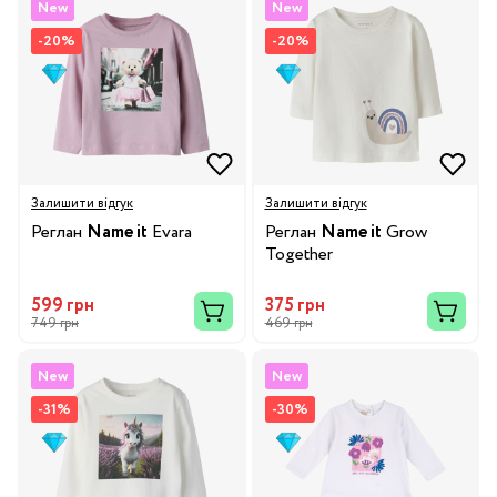
New
New
-20%
-20%
Залишити відгук
Залишити відгук
Реглан
Name it
Evara
Реглан
Name it
Grow
Together
599 грн
375 грн
749 грн
469 грн
New
New
-31%
-30%