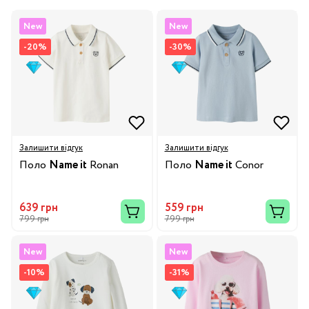
New
New
-20%
-30%
Залишити відгук
Залишити відгук
Поло
Name it
Ronan
Поло
Name it
Conor
639 грн
559 грн
799 грн
799 грн
New
New
-10%
-31%