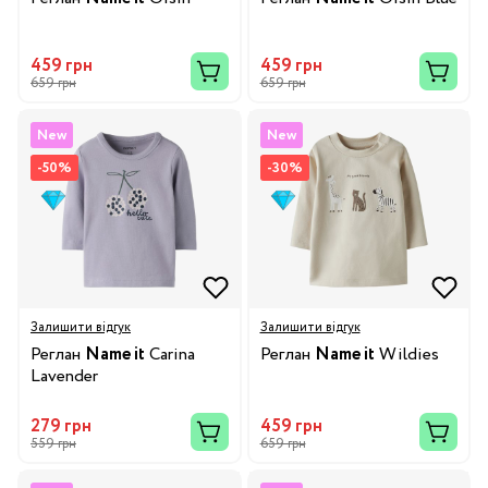
459 грн
459 грн
659 грн
659 грн
New
New
-50%
-30%
Залишити відгук
Залишити відгук
Реглан
Name it
Carina
Реглан
Name it
Wildies
Lavender
279 грн
459 грн
559 грн
659 грн