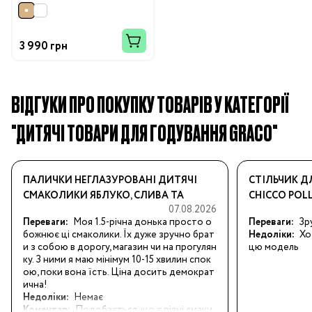
3 990 грн
ВІДГУКИ ПРО ПОКУПКУ ТОВАРІВ У КАТЕГОРІЇ
"ДИТЯЧІ ТОВАРИ ДЛЯ ГОДУВАННЯ GRACO"
ПАЛИЧКИ НЕГЛАЗУРОВАНІ ДИТЯЧІ
СТІЛЬЧИК ДЛ
СМАКОЛИКИ ЯБЛУКО, СЛИВА ТА
CHICCO POLL
07.08.2026
ВАНІЛЬ, З 12 МІС., 25 Г
Переваги:
Моя 1.5-річна донька просто о
Переваги:
Зр
божнює ці смаколики. Їх дуже зручно брат
Недоліки:
Хо
и з собою в дорогу, магазин чи на прогулян
цю модель
ку. З ними я маю мінімум 10-15 хвилин спок
ою, поки вона їсть. Ціна досить демократ
ична!
Недоліки:
Немає
Коментар:
Подобається, що є різні смаки.