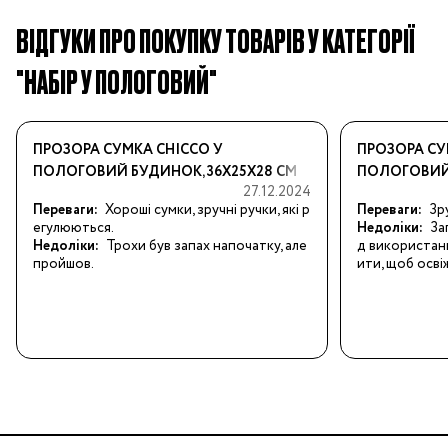
ВІДГУКИ ПРО ПОКУПКУ ТОВАРІВ У КАТЕГОРІЇ
"НАБІР У ПОЛОГОВИЙ"
ПРОЗОРА СУМКА CHICCO У
ПРОЗОРА СУ
ПОЛОГОВИЙ БУДИНОК, 36Х25Х28 СМ
ПОЛОГОВИЙ 
27.12.2024
Переваги:
Хороші сумки, зручні ручки, які р
Переваги:
Зр
егулюються.
Недоліки:
За
Недоліки:
Трохи був запах напочатку, але 
д використан
пройшов.
ити, щоб осві