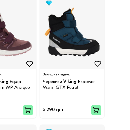
к
Залишити відгук
king
Equip
Черевики
Viking
Expower
rm WP Antique
Warm GTX Petrol
5 290 грн