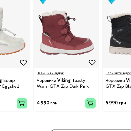
Бренди:
я
Залишити відгук
Залишити відгу
Бренди:
g
Equip
Черевики
Viking
Toasty
Черевики
Vi
 Eggshell
Warm GTX Zip Dark Pink
GTX Zip Bl
4 990 грн
5 990 грн
Бренди:
й