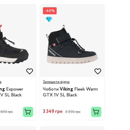
-40%
к
Залишити відгук
ing
Expower
Чоботи
Viking
Fleek Warm
V SL Black
GTX 1V SL Black
3 349 грн
 690 грн
5 590 грн