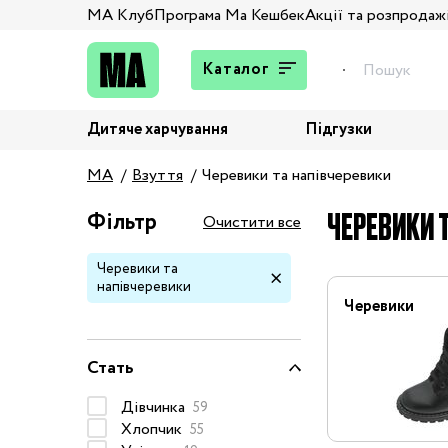
МА Клуб
Програма Ма Кешбек
Акції та розпродаж
Каталог
Дитяче харчування
Підгузки
Подарунки
MA
Взуття
Черевики та напівчеревики
Штани та джинси
Верхній одяг
ЧЕРЕВИКИ Т
Фільтр
Очистити все
Жакети та піджаки
Черевики та
Кардигани та світшоти
напівчеревики
Колготи та шкарпетки
Черевики
Комбінезони,
комплекти, боді
Стать
Костюми
Дівчинка
59
Купальники та плавки
Хлопчик
55
Спідня білизна