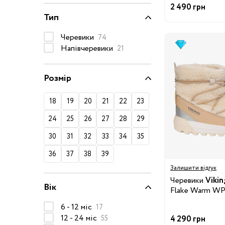
2 490 грн
50-68 см
Тип
74-86 см
Черевики
74
92-104 см
Напівчеревики
21
110-128 см
Розмір
134-146 см
152-176 см
18
19
20
21
22
23
Босоніжки
24
25
26
27
28
29
Черевики та
30
31
32
33
34
35
напівчеревики
36
37
38
39
Кеди
Залишити відгук
Кросівки
Черевики
Vikin
Вік
Пінетки
Flake Warm WP
Чоботи
6 - 12 міс
17
Сланці
12 - 24 міс
55
4 290 грн