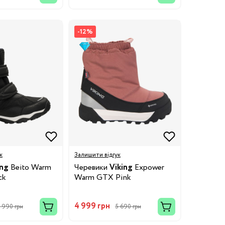
-12%
к
Залишити відгук
ing
Beito Warm
Черевики
Viking
Expower
ck
Warm GTX Pink
4 999 грн
 990 грн
5 690 грн