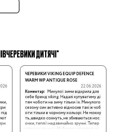
АПІВЧЕРЕВИКИ ДИТЯЧІ"
ЧЕРЕВИКИ VIKING EQUIP DEFENCE
WARM WP ANTIQUE ROSE
2026
22.06.2026
Коментар:
Минулої зими відкрила для 
себе бренд viking. Надалі купуватиму ді
ки, 
тям чоботи на зиму тільки їх. Минулого 
кри
сезону син активно відносив такі ж чоб
 під
оти тільки в чорному кольорі. Не мокну
суют
ть, швидко сохнуть, не збиваються нос
при
очки, теплі і надзвичайно зручні. Тепер 
в таких і донька. Найкраще взуття в зи