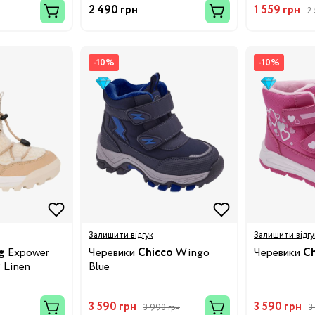
2 490 грн
1 559 грн
2
-10%
-10%
Бренди:
Залишити відгук
Залишити відгу
g
Expower
Черевики
Chicco
Wingo
Черевики
Ch
 Linen
Blue
3 590 грн
3 590 грн
3 990 грн
3