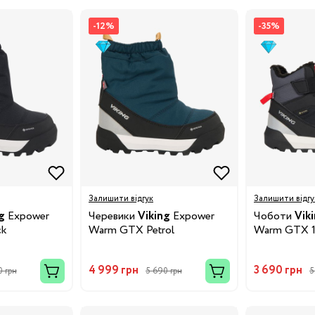
-12%
-35%
8/29
3/34
Бренди:
Залишити відгук
Залишити відгу
g
Expower
Черевики
Viking
Expower
Чоботи
Vik
ck
Warm GTX Petrol
Warm GTX 1
4 999 грн
3 690 грн
0 грн
5 690 грн
5
Бренди: