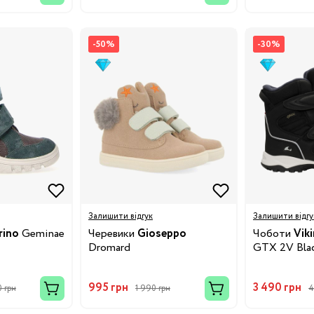
-50%
-30%
19
24
28.5
32
Залишити відгук
Залишити відгу
rino
Geminae
Черевики
Gioseppo
Чоботи
Vik
34.5
Dromard
GTX 2V Bla
38
995 грн
3 490 грн
 грн
1 990 грн
4
3/24