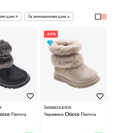
ням ціни
↑
за зменшенням ціни
↓
-40%
к
Залишити відгук
icco
Flemira
Черевики
Chicco
Flemira