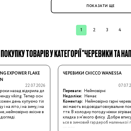
ПОКАЗАТИ ЩЕ
ння
1
2
3
4
иків
і
 ПОКУПКУ ТОВАРІВ У КАТЕГОРІЇ "ЧЕРЕВИКИ ТА Н
ння
ING EXPOWER FLAKE
ЧЕРЕВИКИ CHICCO WANESSA
ання
EN
22.07.2026
07.07.
роки назад відкрила дл
Переваги:
Неймовірні
ренду viking. Тепер осн
Недоліки:
Немає
кожен день купуємо тіл
Коментар:
Неймовірно гарні череви
 на літо, і на зиму, і на 
які мають водовідштовхувальне по
не, неймовірно якісне в 
ття. В холодну погоду ніжки зігріває
ники
 догляді.
кладка з м'якого флісу.  Добре впи
ься в зимовий гардероб маленької 
Бренди:
нцеси