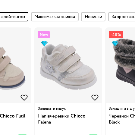
за рейтингом
максимальна знижка
Новинки
за зростан
New
-40%
Залишити відгук
Залишити відгу
Chicco
Futil
Напівчеревики
Chicco
Черевики
Ch
Falena
Black