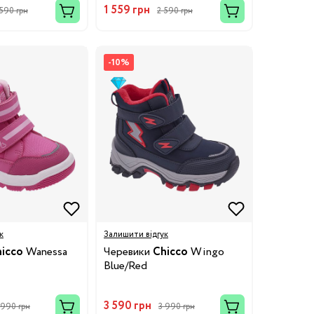
1 559 грн
 590 грн
2 590 грн
-10%
к
Залишити відгук
icco
Wanessa
Черевики
Chicco
Wingo
Blue/Red
3 590 грн
 990 грн
3 990 грн