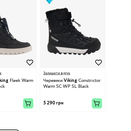
к
Залишити відгук
king
Fleek Warm
Черевики
Viking
Constrictor
ack
Warm SC WP SL Black
5 290 грн