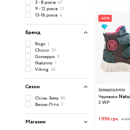
3 - 8 років
67
Капці
9 - 12 років
13
Туфлі
13-16 років
6
-60%
Взуття за розміром
Бренд
15
16
17
18
Bogs
1
Chicco
39
20
21
22
23
Взуття
Gioseppo
9
Naturino
1
25
26
27
28
Viking
45
29
30
31
31.5
Сезон
Залишити відгук
Черевики
Natu
32.5
33
33.5
34
Осінь-Зима
86
2 WP
Весна-Літо
3
35
36
37
37.5
1 996 грн
4 990
Магазин
39
40
20/21
22/23
2