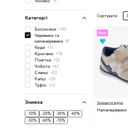
Унісекс
19
Окуляри сонцезахисні
Пелюшки
Сортувати:
Категорії
Піжами та халати
Босоніжки
+101
Сукні та спідниці
New
Черевики та
напівчеревики
Термобілизна
95
Кеди
+31
Рушники та накидки
Кросівки
+78
Одяг
Реглани, поло та
Пінетки
+35
сорочки
Чоботи
+62
Сланці
+52
Рюкзаки та сумки
Капці
+29
Футболки та майки
Туфлі
+12
Шапки, шарфи,
рукавички
Знижка
Залишити відгук
Шорти
Напівчеревики
-10%
-20%
-30%
Аксесуари
-40%
-50%
-60%
-70%
Одяг за розміром