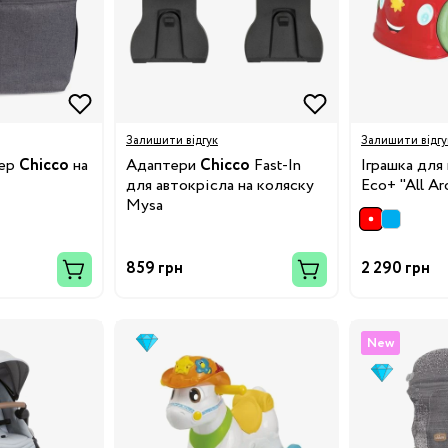
Залишити відгук
Залишити відгу
зер
Chicco
на
Адаптери
Chicco
Fast-In
Іграшка для
для автокрісла на коляску
Eco+ "All A
Mysa
859 грн
2 290 грн
New