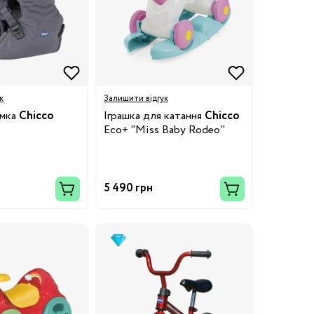
к
Залишити відгук
умка
Chicco
Іграшка для катання
Chicco
Eco+ "Miss Baby Rodeo"
5 490 грн