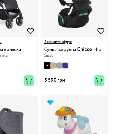
к
Залишити відгук
а коляска
Сумка нагрудна
Chicco
Hip
miti
Seat
5 590 грн