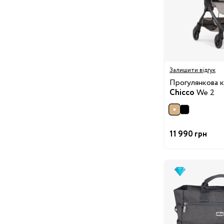
24/25
25/26
26/27
27/28
2
29/30
30/31
31/32
32/33
3
Залишити відгук
34/35
Прогулянкова 
Chicco
We 2
Одяг для вагітних
Білизна допологова
Білизна післяпологова
11 990 грн
Вітаміни
Гігієна мами
Для
мам
Косметика для мам
Набори в пологовий
будинок
Молоковідсмоктувачі