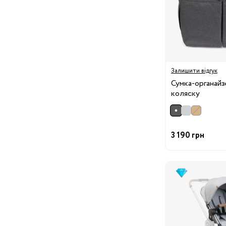
Подушки для годування
Ліжечка та колиски
Постільні
приналежності
Дитячі меблі
Залишити відгук
Пеленальні столики
Сумка-органай
Манежі
коляску
Килими
Крісла-гойдалки,
шезлонги
3 190 грн
Ходунки
Дитяча
Радіо- та відеоняні
кімната
Дитячі ваги
Зволожувачі повітря
Дитяча безпека
Нічники