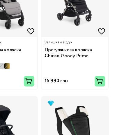
к
Залишити відгук
а коляска
Прогулянкова коляска
Chicco
Goody Primo
15 990 грн