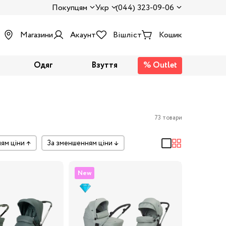
Покупцям
Укр
(044) 323-09-06
Магазини
Акаунт
Вішліст
Кошик
Одяг
Взуття
% Outlet
73 товари
ням ціни
↑
за зменшенням ціни
↓
New