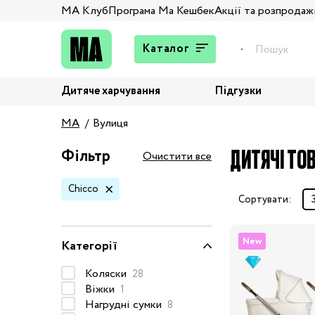
МА Клуб
Програма Ма Кешбек
Акції та розпродаж
Каталог
Дитяче харчування
Підгузки
Подарунки
MA
Вулиця
Штани та джинси
Верхній одяг
ДИТЯЧІ ТОВ
Фільтр
Очистити все
Жакети та піджаки
Chicco
Кардигани та світшоти
Сортувати:
Колготи та шкарпетки
Комбінезони,
New
Категорії
комплекти, боді
Костюми
Коляски
28
Віжки
1
Купальники та плавки
Нагрудні сумки
8
Спідня білизна