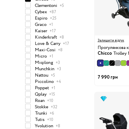
Clementoni
50-68 см
+5
Cybex
+87
74-86 см
Espiro
+25
Graco
+1
92-104 см
Kaiser
+17
110-128 см
Kinderkraft
+8
Залишити відгук
Love & Carry
+17
134-146 см
Прогулянкова 
Maxi-Cosi
+8
Chicco
Trolley
152-176 см
Micro
+1
Miqilong
+3
Босоніжки
Munchkin
+3
Черевики та
Nattou
+5
7 990 грн
Piccolino
напівчеревики
+4
Poppet
+1
Кеди
Qplay
+15
Кросівки
Roan
+10
Stokke
Пінетки
+32
Trunki
+6
Чоботи
Tutis
+10
Сланці
Yvolution
+8