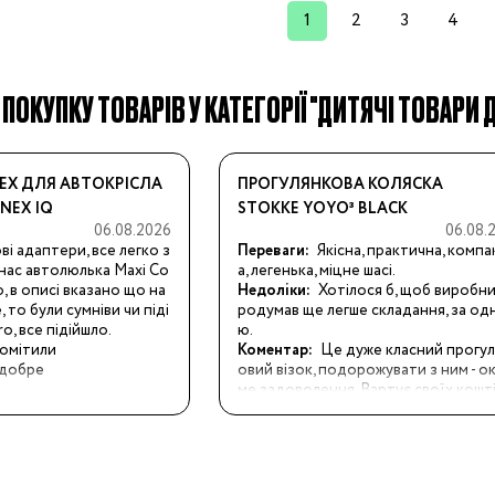
1
2
3
4
ння
 ПОКУПКУ ТОВАРІВ У КАТЕГОРІЇ "ДИТЯЧІ ТОВАРИ 
иків
і
EX ДЛЯ АВТОКРІСЛА
ПРОГУЛЯНКОВА КОЛЯСКА
ння
NEX IQ
STOKKE YOYO³ BLACK
06.08.2026
06.08.
ві адаптери, все легко з 
Переваги:
Якісна, практична, компа
 нас автолюлька Maxi Co
а, легенька, міцне шасі.
o, в описі вказано що на 
Недоліки:
Хотілося б, щоб виробни
ання
, то були сумніви чи піді
родумав ще легше складання, за одн
o, все підійшло.
ю.
омітили
Коментар:
Це дуже класний прогу
 добре
овий візок, подорожувати з ним - о
ме задоволення. Вартує своїх кошті
днозначно.
ники
Бренди: