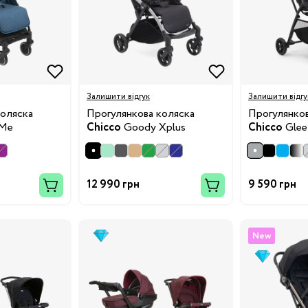
Залишити відгук
Залишити відгу
Бренди:
коляска
Прогулянкова коляска
Прогулянков
 Me
Chicco
Goody Xplus
Chicco
Glee
12 990 грн
9 590 грн
New