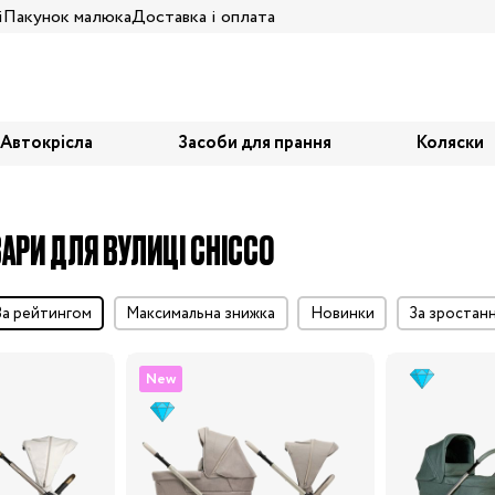
і
Пакунок малюка
Доставка і оплата
Автокрісла
Засоби для прання
Коляски
АРИ ДЛЯ ВУЛИЦІ CHICCO
за рейтингом
максимальна знижка
Новинки
за зростан
New