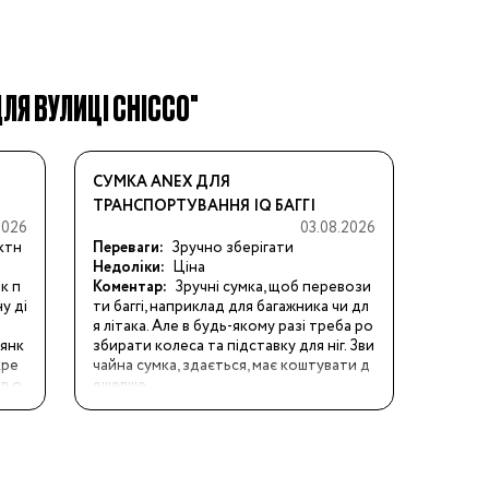
ДЛЯ ВУЛИЦІ CHICCO"
СУМКА ANEX ДЛЯ
ТРАНСПОРТУВАННЯ IQ БАГГІ
2026
03.08.2026
ктн
Переваги:
Зручно зберігати
Недоліки:
Ціна
к п
Коментар:
Зручні сумка, щоб перевози
у ді
ти баггі, наприклад для багажника чи дл
я літака. Але в будь-якому разі треба ро
лянк
збирати колеса та підставку для ніг. Зви
кре
чайна сумка, здається, має коштувати д
в о
ешевше.