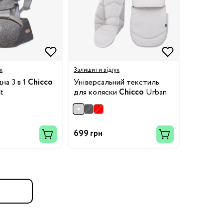
к
Залишити відгук
на 3 в 1
Chicco
Універсальний текстиль
t
для коляски
Chicco
Urban
699 грн