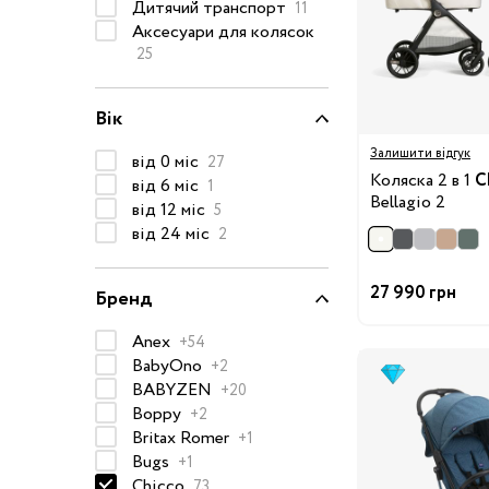
Дитячий транспорт
11
Окуляри сонцезахисні
Аксесуари для колясок
25
Пелюшки
Піжами та халати
Вік
Сукні та спідниці
Залишити відгук
Термобілизна
від 0 міс
27
Коляска 2 в 1
C
від 6 міс
1
Рушники та накидки
Bellagio 2
Одяг
від 12 міс
5
Реглани, поло та
від 24 міс
2
сорочки
Рюкзаки та сумки
27 990 грн
Бренд
Футболки та майки
Anex
+54
Шапки, шарфи,
BabyOno
+2
рукавички
BABYZEN
+20
Шорти
Boppy
+2
Аксесуари
Britax Romer
+1
Bugs
+1
Одяг за розміром
Chicco
73