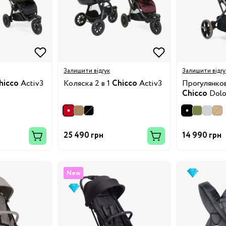
19
Залишити відгук
Залишити відгу
hicco
Activ3
Коляска 2 в 1
Chicco
Activ3
Прогулянков
24
Chicco
Dolo
28.5
25 490 грн
14 990 грн
32
34.5
New
38
3/24