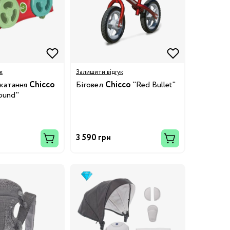
к
Залишити відгук
 катання
Chicco
Біговел
Chicco
"Red Bullet"
round"
3 590 грн