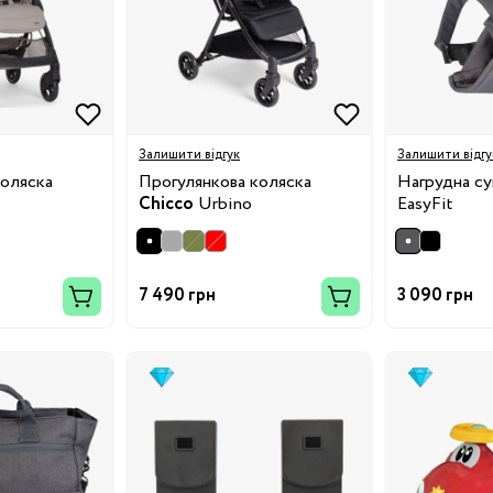
8/29
3/34
Бренди:
Залишити відгук
Залишити відгу
коляска
Прогулянкова коляска
Нагрудна с
Chicco
Urbino
EasyFit
7 490 грн
3 090 грн
Бренди: