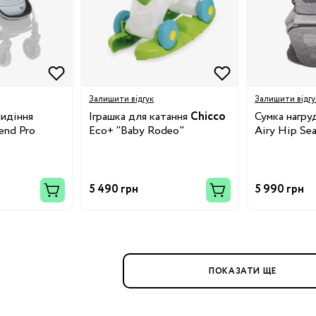
Бренди:
я
Залишити відгук
Залишити відгу
сидіння
Іграшка для катання
Chicco
Сумка нагруд
end Pro
Eco+ "Baby Rodeo"
Airy Hip Sea
Бренди:
5 490 грн
5 990 грн
Бренди:
ПОКАЗАТИ ЩЕ
й