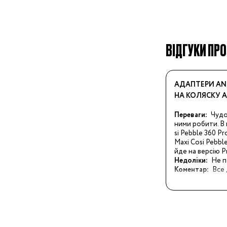
Дитячі суміші
Каші
Пюре та снеки
Стільчики для годува
ВІДГУКИ ПРО
Аксесуари для стільч
Молоковідсмоктувач
АДАПТЕРИ AN
Пляшечки для годува
НА КОЛЯСКУ A
Соски для пляшечок
Переваги:
Чудо
Годування
Пустушки, карабіни
ними робити. В
si Pebble 360 Pr
Машини для приготув
Maxi Cosi Pebble
суміші
йде на версію Pr
Підігрівачі та
Недоліки:
Не п
Коментар:
Все
стерилізатори
Пароварки-блендери
Слинявчики та нагруд
Дитячий посуд