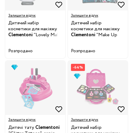
Залишити відгук
Залишити відгук
Дитячий набір
Дитячий набір
косметики для макіяжу
косметики для макіяжу
Clementoni
"Lovely Make
Clementoni
"Make Up
Up. Swan", серія "Crazy
Pochette", серія "Crazy
Chic"
Chic"
Розпродано
Розпродано
-64%
Залишити відгук
Залишити відгук
Дитячі тату
Clementoni
Дитячий набір