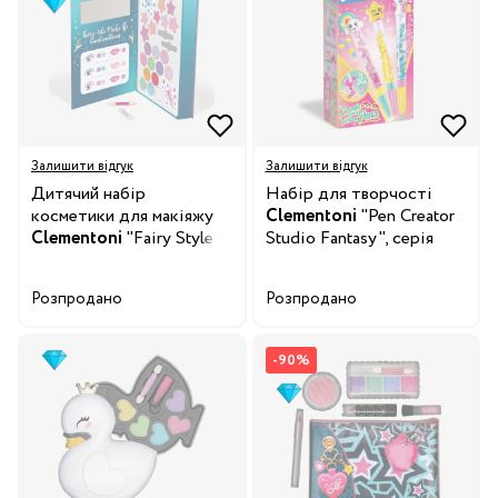
Залишити відгук
Залишити відгук
Дитячий набір
Набір для творчості
косметики для макіяжу
Clementoni
"Pen Creator
Clementoni
"Fairy Style",
Studio Fantasy", серія
серія "Crazy Chic"
"Idea"
Розпродано
Розпродано
-90%