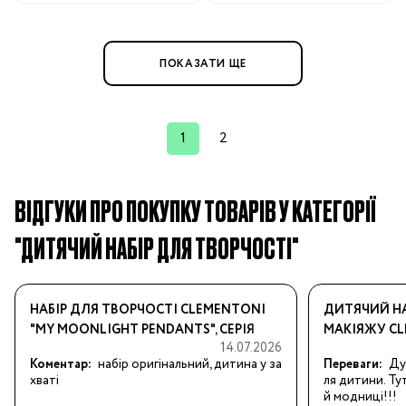
ПОКАЗАТИ ЩЕ
1
2
ВІДГУКИ ПРО ПОКУПКУ ТОВАРІВ У КАТЕГОРІЇ
"ДИТЯЧИЙ НАБІР ДЛЯ ТВОРЧОСТІ"
НАБІР ДЛЯ ТВОРЧОСТІ CLEMENTONI
ДИТЯЧИЙ НА
"MY MOONLIGHT PENDANTS", СЕРІЯ
МАКІЯЖУ CL
14.07.2026
"CRAZY CHIC"
POCHETTE", 
Коментар:
набір оригінальний, дитина у за
Переваги:
Ду
хваті
ля дитини. Ту
й модниці!!!