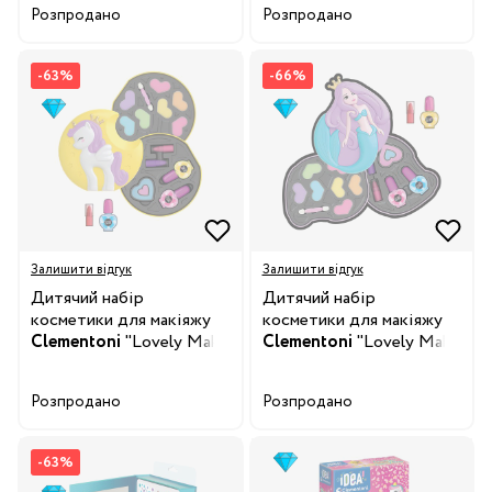
Розпродано
Розпродано
-63%
-66%
Залишити відгук
Залишити відгук
Дитячий набір
Дитячий набір
косметики для макіяжу
косметики для макіяжу
Clementoni
"Lovely Make
Clementoni
"Lovely Make
Up. Unicorn", серія
Up. Mermaid", серія
"Crazy Chic"
"Crazy Chic"
Розпродано
Розпродано
-63%