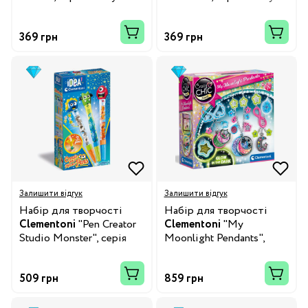
Chic"
Chic"
369 грн
369 грн
Залишити відгук
Залишити відгук
Набір для творчості
Набір для творчості
Clementoni
"Pen Creator
Clementoni
"My
Studio Monster", серія
Moonlight Pendants",
"Idea"
серія "Crazy Chic"
509 грн
859 грн