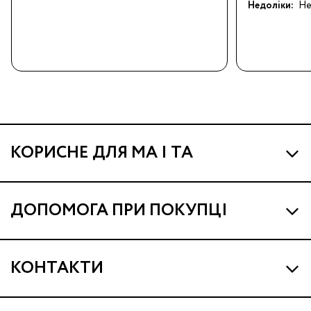
Недоліки:
Не
КОРИСНЕ ДЛЯ МА І ТА
Про МА та Маминих Асистентів
ДОПОМОГА ПРИ ПОКУПЦІ
Програма Ма Кешбек
Наші магазини
Ма Клуб
КОНТАКТИ
Доставка і оплата
Подарункові сертифікати
support@ma.com.ua
Гарантія та сервіс