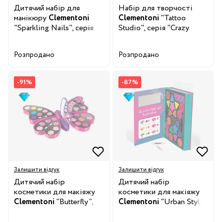
Дитячий набір для
Набір для творчості
манікюру
Clementoni
Clementoni
"Tattoo
"Sparkling Nails", серія
Studio", серія "Crazy
"Crazy Chic"
Chic"
Розпродано
Розпродано
-91%
-87%
Залишити відгук
Залишити відгук
Дитячий набір
Дитячий набір
косметики для макіяжу
косметики для макіяжу
Clementoni
"Butterfly",
Clementoni
"Urban Style",
серія "Crazy Chic"
серія "Crazy Chic"