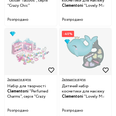
"Glitter Tattoos", серія
косметики для макіяжу
"Crazy Chic"
Clementoni
"Lovely Make
Up. Fashion Bag", серія
"Crazy Chic"
Розпродано
Розпродано
-40%
Залишити відгук
Залишити відгук
Набір для творчості
Дитячий набір
Clementoni
"Perfumed
косметики для макіяжу
Charms", серія "Crazy
Clementoni
"Lovely Make
Chic"
Up. Dolphin", серія "Crazy
Chic"
Розпродано
Розпродано