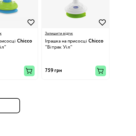
к
Залишити відгук
присосці
Chicco
Іграшка на присосці
Chicco
іл"
"Вітряк Уіл"
759 грн