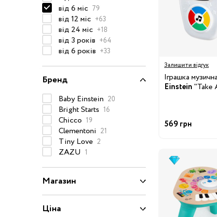
від 6 міс
79
50-68 см
від 12 міс
+63
74-86 см
від 24 міс
+18
від 3 років
+64
92-104 см
від 6 років
+33
110-128 см
Залишити відгук
134-146 см
Іграшка музичн
Бренд
Einstein
"Take 
152-176 см
Baby Einstein
20
Bright Starts
16
Босоніжки
Chicco
19
569 грн
Черевики та
Clementoni
21
напівчеревики
Tiny Love
2
Кеди
ZAZU
1
Кросівки
Магазин
Пінетки
Чоботи
Ціна
Сланці