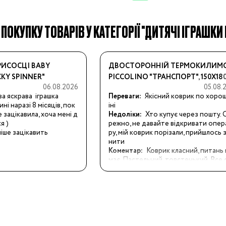
ПОКУПКУ ТОВАРІВ У КАТЕГОРІЇ "ДИТЯЧІ ІГРАШКИ 
ння
иків
РИСОСЦІ BABY
ДВОСТОРОННІЙ ТЕРМОКИЛИМ
і
CKY SPINNER"
PICCOLINO "ТРАНСПОРТ", 150Х18
06.08.2026
05.08.
СМ
ння
ва яскрава  іграшка
Переваги:
Якісний коврик по хорош
ні наразі 8 місяців, пок
іні
не зацікавила, хоча мені д
Недоліки:
Хто купує через пошту. 
 ) 

режно, не давайте відкривати опе
іше зацікавить
ру, мій коврик порізали, прийшлось 
ання
нити
Коментар:
Коврик класний, питань 
має. Пастельний, товстенький. Все 
ер. Але якщо замовляєте доставку
тою, будь те готові до сюрпризу. Н
імаю жодну зірку, бо магазин тут ні 
ого й сам коврик теж! На пошті оп
ники
ор вирішив «допомогти» відкрити 
Бренди:
ик, поки я оглядала  іншу посилку. О
атор розрізав ножем плівку (до реч