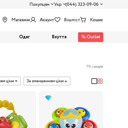
Покупцям
Укр
(044) 323-09-06
Магазини
Акаунт
Вішліст
Кошик
Одяг
Взуття
% Outlet
79 товарів
ням ціни
↑
за зменшенням ціни
↓