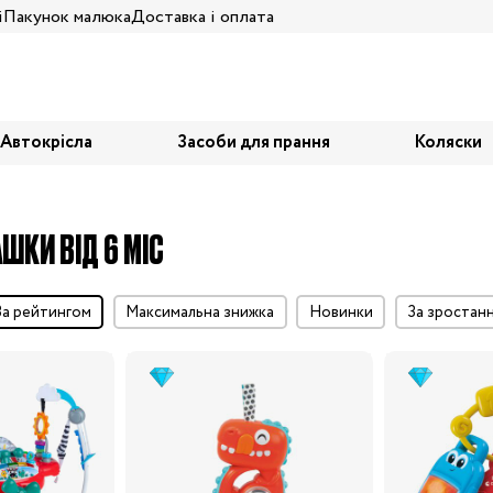
і
Пакунок малюка
Доставка і оплата
Автокрісла
Засоби для прання
Коляски
АШКИ ВІД 6 МІС
за рейтингом
максимальна знижка
Новинки
за зростан