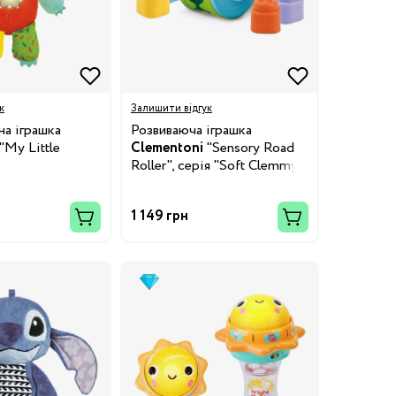
к
Залишити відгук
на іграшка
Розвиваюча іграшка
"My Little
Clementoni
"Sensory Road
Roller", серія "Soft Clemmy"
1 149 грн