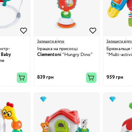
Залишити відгук
Залишити відгу
ентр-
Іграшка на присосці
Брязкальце
1
Baby
Clementoni
"Hungry Dino"
"Multi-acti
ane
839 грн
959 грн