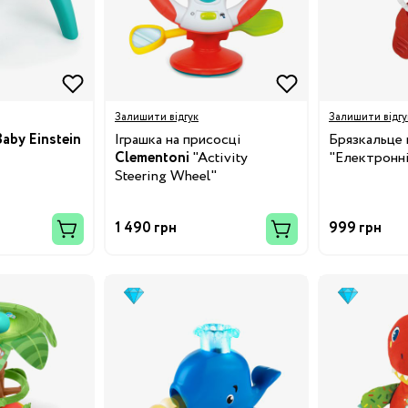
19
Залишити відгук
Залишити відгу
Baby Einstein
Іграшка на присосці
Брязкальце
Clementoni
"Activity
"Електронні
24
Steering Wheel"
28.5
1 490 грн
999 грн
32
34.5
38
3/24