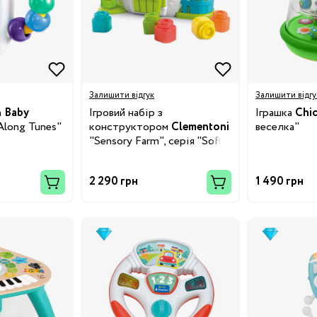
Залишити відгук
Залишити відгу
Бренди:
а
Baby
Ігровий набір з
Іграшка
Chi
Along Tunes"
конструктором
Clementoni
веселка"
"Sensory Farm", серія "Soft
Clemmy"
2 290 грн
1 490 грн