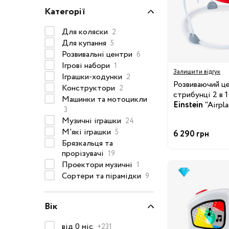
Категорії
Окуляри сонцезахисні
Пелюшки
Для коляски
2
Для купання
Піжами та халати
5
Розвивальні центри
6
Сукні та спідниці
Ігрові набори
1
Залишити відгук
Термобілизна
Іграшки-ходунки
2
Розвиваючий ц
Конструктори
2
Рушники та накидки
стрибунці 2 в 
Одяг
Машинки та мотоцикли
Реглани, поло та
Einstein
"Airpl
3
Adventure"
сорочки
Музичні іграшки
24
Рюкзаки та сумки
М'які іграшки
5
6 290 грн
Брязкальця та
Футболки та майки
прорізувачі
19
Шапки, шарфи,
Проектори музичні
1
рукавички
Сортери та пірамідки
9
Шорти
Аксесуари
Вік
Одяг за розміром
від 0 міс
+231