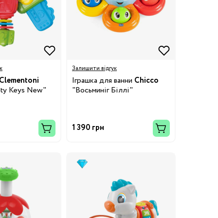
к
Залишити відгук
Clementoni
Іграшка для ванни
Chicco
vity Keys New"
"Восьминіг Біллі"
1 390 грн