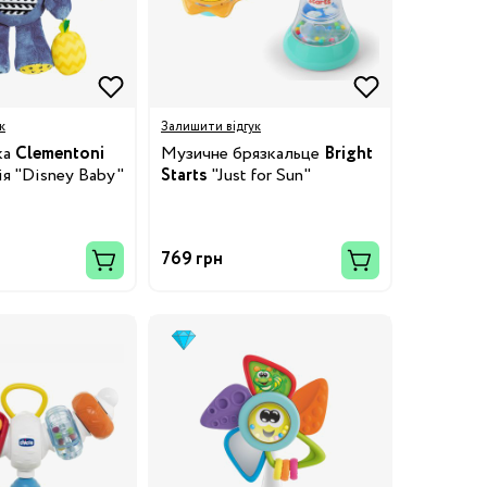
к
Залишити відгук
ка
Clementoni
Музичне брязкальце
Bright
рія "Disney Baby"
Starts
"Just for Sun"
769 грн