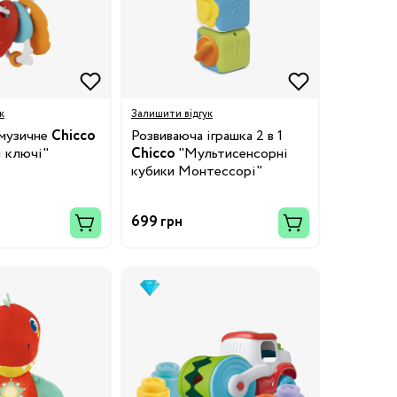
к
Залишити відгук
 музичне
Chicco
Розвиваюча іграшка 2 в 1
 ключі"
Chicco
"Мультисенсорні
кубики Монтессорі"
699 грн