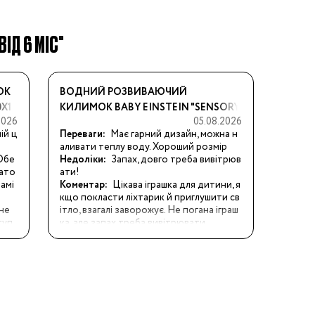
ВІД 6 МІС"
ОК
ВОДНИЙ РОЗВИВАЮЧИЙ
0Х1
КИЛИМОК BABY EINSTEIN "SENSORY
2026
05.08.2026
SPLASH"
ій ц
Переваги:
Має гарний дизайн, можна н
аливати теплу воду. Хороший розмір
Обе
Недоліки:
Запах, довго треба вивітрюв
рато
ати!
замі
Коментар:
Цікава іграшка для дитини, я
кщо покласти ліхтарик й приглушити св
не 
ітло, взагалі заворожує. Не погана іграш
суп
ка, але запах треба вивітрювати
 пош
е зн
до ч
ерат
ковр
пер
і до