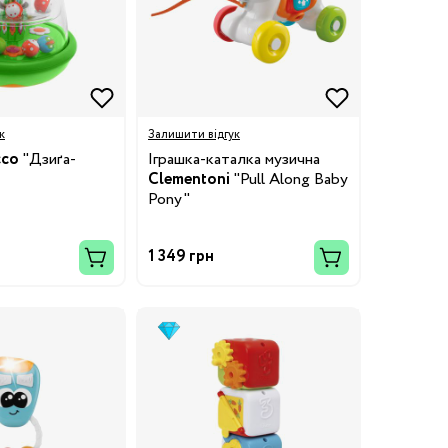
к
Залишити відгук
cco
"Дзиґа-
Іграшка-каталка музична
Clementoni
"Pull Along Baby
Pony"
1 349 грн