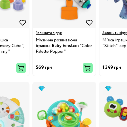
Залишити відгук
Залишити відгу
ашка
Музична розвиваюча
М'яка іграш
nsory Cube",
іграшка
Baby Einstein
"Color
"Stitch", се
emmy"
Palette Popper"
569 грн
1 349 грн