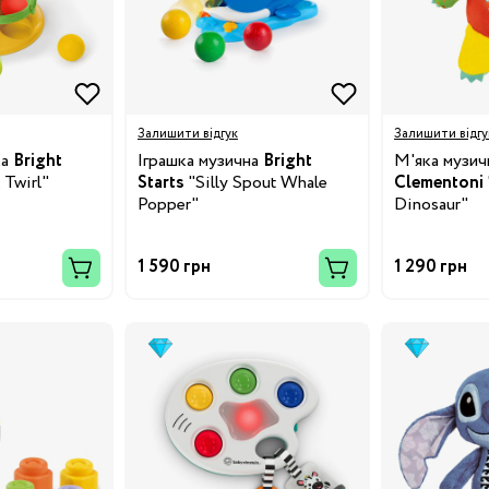
8/29
3/34
Бренди:
Залишити відгук
Залишити відгу
ка
Bright
Іграшка музична
Bright
М'яка музич
 Twirl"
Starts
"Silly Spout Whale
Clementoni
Popper"
Dinosaur"
1 590 грн
1 290 грн
Бренди: