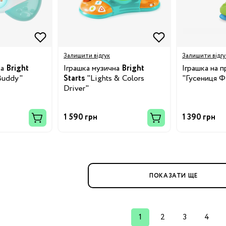
Бренди:
я
Залишити відгук
Залишити відгу
ка
Bright
Іграшка музична
Bright
Іграшка на 
Buddy"
Starts
"Lights & Colors
"Гусениця Ф
Driver"
1 590 грн
1 390 грн
Бренди:
ПОКАЗАТИ ЩЕ
Бренди:
й
1
2
3
4