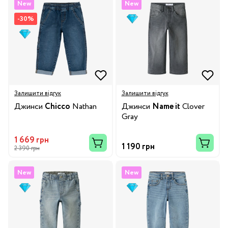
New
New
-30%
Залишити відгук
Залишити відгук
Джинси
Chicco
Nathan
Джинси
Name it
Clover
Gray
1 669 грн
1 190 грн
2 390 грн
New
New