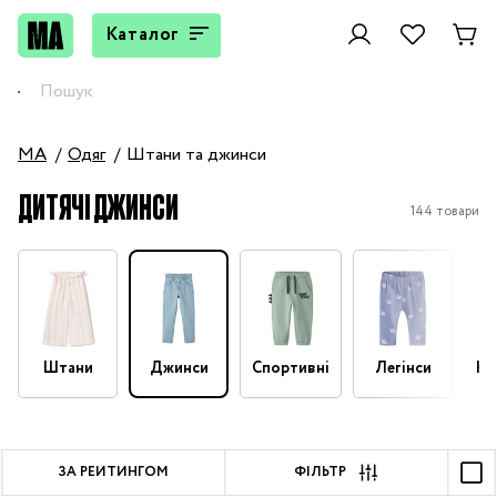
Каталог
MA
Одяг
Штани та джинси
ДИТЯЧІ ДЖИНСИ
144 товари
Штани
Джинси
Спортивні
Легінси
На
ЗА РЕЙТИНГОМ
ФІЛЬТР