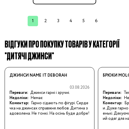
1
2
3
4
5
6
ВІДГУКИ ПРО ПОКУПКУ ТОВАРІВ У КАТЕГОРІЇ
"ДИТЯЧІ ДЖИНСИ"
ДЖИНСИ NAME IT DEBORAH
БРЮКИ MOLO
03.08.2026
Переваги:
Джинси гарні і зручні.
Переваги:
Теп
Недоліки:
Немає
Недоліки:
Не
Коментар:
Гарно сідають по фігурі. Серде
Коментар:
Бр
чка на джинсах справжня любов. Дитина з
и. Дуже гарно 
адоволена. Не тонкі. На осінь буде добре!
енькі. Дякуєм
ий одяг для н