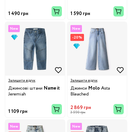
1 490 грн
1 590 грн
New
New
-20%
Залишити відгук
Залишити відгук
Джинсові штани
Name it
Джинси
Molo
Asta
Jeremiah
Bleached
2 869 грн
1 109 грн
3 590 грн
New
New