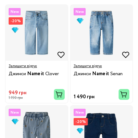
New
New
-20%
Залишити відгук
Залишити відгук
Джинси
Name it
Clover
Джинси
Name it
Senan
949 грн
1 490 грн
1 190 грн
New
New
-20%