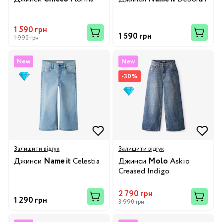
1 590 грн
1 590 грн
1 990 грн
New
New
-30%
Залишити відгук
Залишити відгук
Джинси
Name it
Celestia
Джинси
Molo
Askio
Creased Indigo
2 790 грн
1 290 грн
3 990 грн