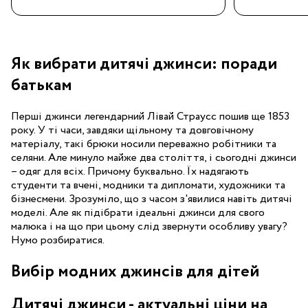
Як вибрати дитячі джинси: поради
батькам
Перші джинси легендарний Лівай Страусс пошив ще 1853
року. У ті часи, завдяки щільному та довговічному
матеріалу, такі брюки носили переважно робітники та
селяни. Але минуло майже два століття, і сьогодні джинси
– одяг для всіх. Причому буквально. Їх надягають
студенти та вчені, модники та дипломати, художники та
бізнесмени. Зрозуміло, що з часом з'явилися навіть дитячі
моделі. Але як підібрати ідеальні джинси для свого
малюка і на що при цьому слід звернути особливу увагу?
Нумо розбиратися.
Вибір модних джинсів для дітей
Дитячі джинси - актуальні ціни на
Перше питання, яке турбує багатьох батьків, це вік, з