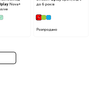
play
Nova+
до 6 років
usive
Розпродано