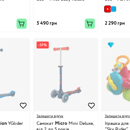
8/29
5 490 грн
2 290 грн
3/34
Бренди:
-31%
Залишити відгук
Залишити відгу
Бренди:
tion
YGlider
Самокат
Micro
Mini Deluxe,
Іграшка для
від 2 до 5 років
"Sky Rider"