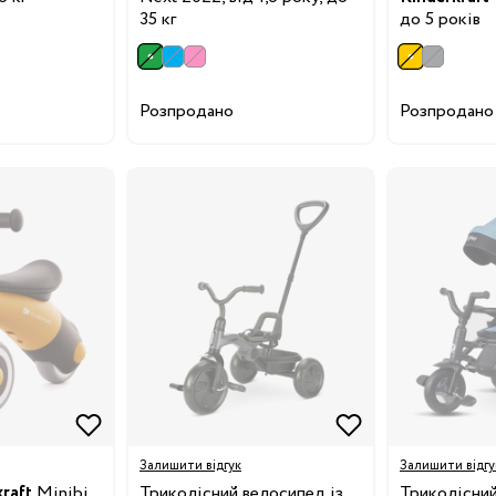
35 кг
до 5 років
Розпродано
Розпродано
Бренди:
я
Бренди:
Бренди:
й
Залишити відгук
Залишити відгу
raft
Minibi,
Триколісний велосипед із
Триколісни