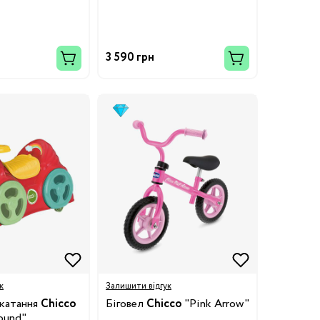
3 590 грн
к
Залишити відгук
 катання
Chicco
Біговел
Chicco
"Pink Arrow"
round"