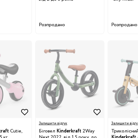
Розпродано
Розпродано
Залишити відгук
Залишити відгу
raft
Cutie,
Біговел
Kinderkraft
2Way
Триколісний
5 кг
Next 2022, від 1,5 року, до
Kinderkraft