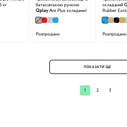
5 кг
батьківською ручкою
складаний
Q
Qplay
Ant Plus складаний
Rubber Excl
ння
иків
Розпродано
Розпродано
і
ння
ПОКАЗАТИ ЩЕ
ання
1
2
3
ники
Бренди: