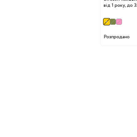
Дитячі суміші
від 1 року, до 3
Каші
Пюре та снеки
Стільчики для годува
Аксесуари для стільч
Розпродано
Молоковідсмоктувач
Пляшечки для годува
Соски для пляшечок
Годування
Пустушки, карабіни
Машини для приготув
суміші
Підігрівачі та
стерилізатори
Пароварки-блендери
Слинявчики та нагруд
Дитячий посуд