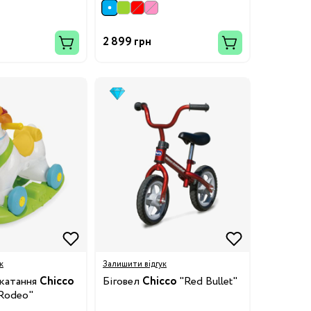
2 899 грн
к
Залишити відгук
 катання
Chicco
Біговел
Chicco
"Red Bullet"
 Rodeo"