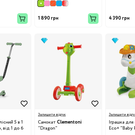
1 890 грн
4 390 грн
Бренди:
Залишити відгук
Залишити відгу
існий 5 в 1
Самокат
Clementoni
Іграшка для
 від 1 до 6
"Dragon"
Eco+ "Baby