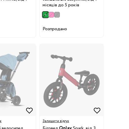
місяців до 5 років
Розпродано
к
Залишити відгук
й велосипед
Біговел
Qplay
Spark, від 3