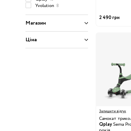
Yvolution
50-68 см
8
74-86 см
2 490 грн
Магазин
92-104 см
110-128 см
Ціна
134-146 см
152-176 см
Босоніжки
Черевики та
напівчеревики
Кеди
Кросівки
Пінетки
Залишити відгук
Чоботи
Самокат трикол
Qplay
Sema Pro,
Сланці
років