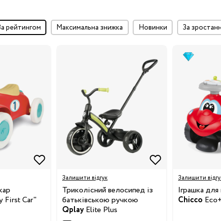
за рейтингом
максимальна знижка
Новинки
за зростан
Залишити відгук
Залишити відгу
кар
Триколісний велосипед із
Іграшка для 
 First Car"
батьківською ручкою
Chicco
Eco+
Qplay
Elite Plus