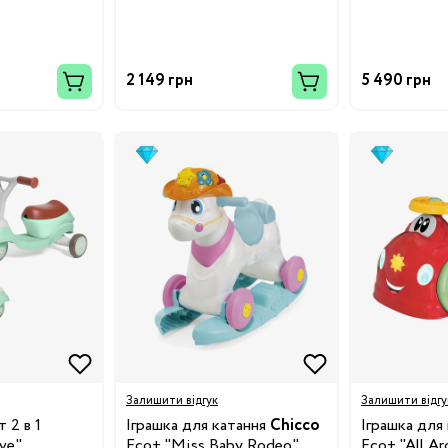
2 149 грн
5 490 грн
19
24
28.5
32
34.5
38
Залишити відгук
Залишити відгу
 2 в 1
Іграшка для катання
Chicco
Іграшка для
3/24
ve"
Eco+ "Miss Baby Rodeo"
Eco+ "All A