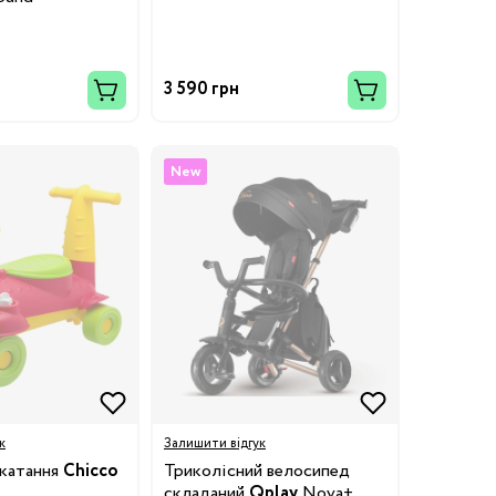
3 590 грн
New
к
Залишити відгук
 катання
Chicco
Триколісний велосипед
складаний
Qplay
Nova+