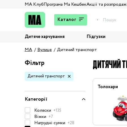
МА Клуб
Програма Ма Кешбек
Акції та розпродаж
Каталог
Дитяче харчування
Підгузки
Подарунки
MA
Вулиця
Дитячий транспорт
Штани та джинси
Верхній одяг
ДИТЯЧИЙ Т
Фільтр
Жакети та піджаки
Дитячий транспорт
Кардигани та світшоти
Колготи та шкарпетки
Толокари
Комбінезони,
Категорії
комплекти, боді
Костюми
Коляски
+135
Віжки
+7
Купальники та плавки
Нагрудні сумки
+28
Спідня білизна