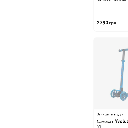
24/25
25/26
26/27
27/28
2
2 390 грн
29/30
30/31
31/32
32/33
3
34/35
Одяг для вагітних
Білизна допологова
Білизна післяпологова
Вітаміни
Гігієна мами
Для
мам
Косметика для мам
Набори в пологовий
будинок
Залишити відгук
Молоковідсмоктувачі
Самокат
Yvolu
XL