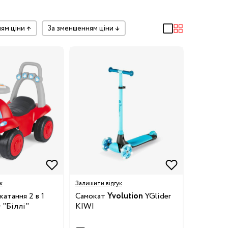
ням ціни
↑
за зменшенням ціни
↓
к
Залишити відгук
катання 2 в 1
Самокат
Yvolution
YGlider
 "Біллі"
KIWI