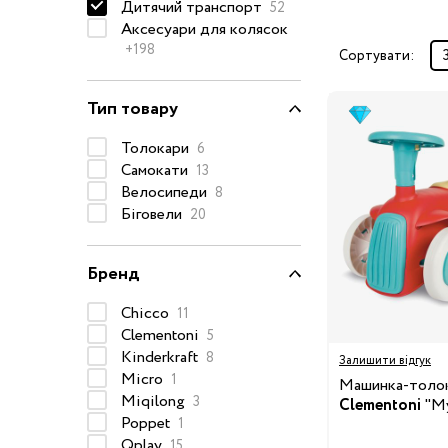
Дитячий транспорт
52
Окуляри сонцезахисні
Аксесуари для колясок
+198
Пелюшки
Сортувати:
Піжами та халати
Тип товару
Сукні та спідниці
Термобілизна
Толокари
6
Самокати
13
Рушники та накидки
Одяг
Велосипеди
8
Реглани, поло та
Біговели
20
сорочки
Рюкзаки та сумки
Бренд
Футболки та майки
Chicco
11
Шапки, шарфи,
Clementoni
5
рукавички
Kinderkraft
8
Залишити відгук
Шорти
Micro
1
Машинка-толо
Аксесуари
Miqilong
3
Clementoni
"My
Poppet
1
Одяг за розміром
Qplay
15