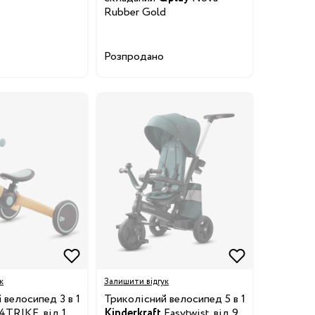
Rubber Gold
Розпродано
к
Залишити відгук
 велосипед 3 в 1
Триколісний велосипед 5 в 1
4TRIKE, від 1
Kinderkraft
Easytwist, від 9