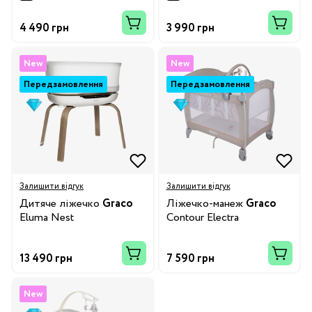
4 490 грн
3 990 грн
New
New
Передзамовлення
Передзамовлення
Залишити відгук
Залишити відгук
Дитяче ліжечко
Graco
Ліжечко-манеж
Graco
Eluma Nest
Contour Electra
13 490 грн
7 590 грн
New