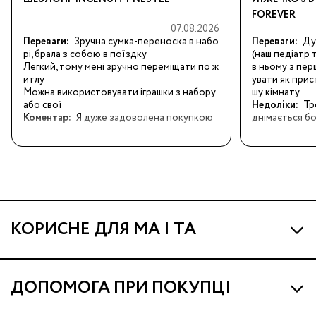
FOREVER
07.08.2026
Переваги:
Зручна сумка-переноска в набо
Переваги:
Ду
рі, брала з собою в поїздку

(наш педіатр 
Легкий, тому мені зручно переміщати по ж
в ньому з пер
итлу

увати як прис
Можна використовувати іграшки з набору 
шу кімнату.
або свої
Недоліки:
Тр
Коментар:
Я дуже задоволена покупкою
днімається бо
КОРИСНЕ ДЛЯ МА І ТА
Про МА та Маминих Асистентів
ДОПОМОГА ПРИ ПОКУПЦІ
Програма Ма Кешбек
Наші магазини