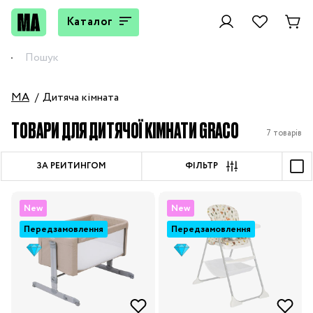
Каталог
MA
Дитяча кімната
ТОВАРИ ДЛЯ ДИТЯЧОЇ КІМНАТИ GRACO
7 товарів
ЗА РЕЙТИНГОМ
ФІЛЬТР
New
New
Передзамовлення
Передзамовлення