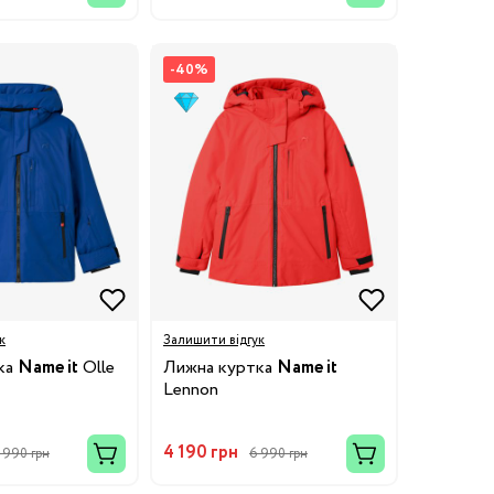
-40%
к
Залишити відгук
ка
Name it
Olle
Лижна куртка
Name it
Lennon
4 190 грн
 990 грн
6 990 грн