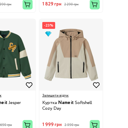
1 829 грн
 390 грн
2 290 грн
-23%
к
Залишити відгук
e it
Jesper
Куртка
Name it
Softshell
Cozy Day
1 999 грн
 690 грн
2 590 грн