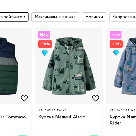
за рейтингом
максимальна знижка
Новинки
за зростан
New
New
-30%
-10%
Залишити відгук
Залишити відгу
it
Tommaso
Куртка
Name it
Alaric
Куртка
Name
Rider