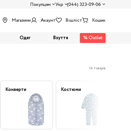
Покупцям
Укр
(044) 323-09-06
Магазини
Акаунт
Вішліст
Кошик
Одяг
Взуття
% Outlet
14 товарів
Конверти
Костюми
Напів