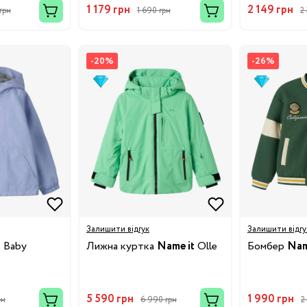
1 179 грн
2 149 грн
грн
1 690 грн
2
-20%
-26%
Бренди:
Залишити відгук
Залишити відгу
t
Baby
Лижна куртка
Name it
Olle
Бомбер
Nam
5 590 грн
1 990 грн
рн
6 990 грн
2