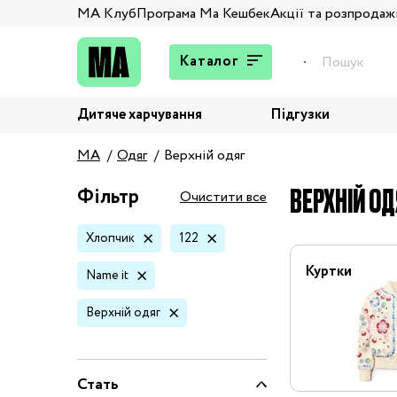
МА Клуб
Програма Ма Кешбек
Акції та розпродаж
Каталог
Дитяче харчування
Підгузки
Подарунки
MA
Одяг
Верхній одяг
Штани та джинси
Верхній одяг
ВЕРХНІЙ ОД
Фільтр
Очистити все
Жакети та піджаки
Хлопчик
122
Кардигани та світшоти
Колготи та шкарпетки
Куртки
Name it
Комбінезони,
Верхній одяг
комплекти, боді
Костюми
Купальники та плавки
Стать
Спідня білизна