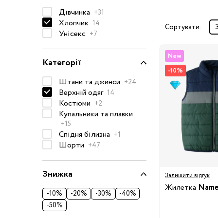
Дівчинка
Окуляри сонцезахисні
+31
Хлопчик
14
Пелюшки
Сортувати:
Унісекс
+7
Піжами та халати
Сукні та спідниці
New
Категорії
Термобілизна
-10%
Штани та джинси
+24
Рушники та накидки
Верхній одяг
Одяг
14
Реглани, поло та
Костюми
+2
сорочки
Купальники та плавки
+15
Рюкзаки та сумки
Спідня білизна
+1
Футболки та майки
Шорти
+47
Шапки, шарфи,
рукавички
Знижка
Залишити відгук
Шорти
Жилетка
Name 
-10%
-20%
-30%
Аксесуари
-40%
-50%
Одяг за розміром