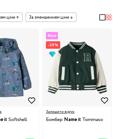
ням ціни
↑
за зменшенням ціни
↓
New
-20%
к
Залишити відгук
 it
Softshell
Бомбер
Name it
Tommaso