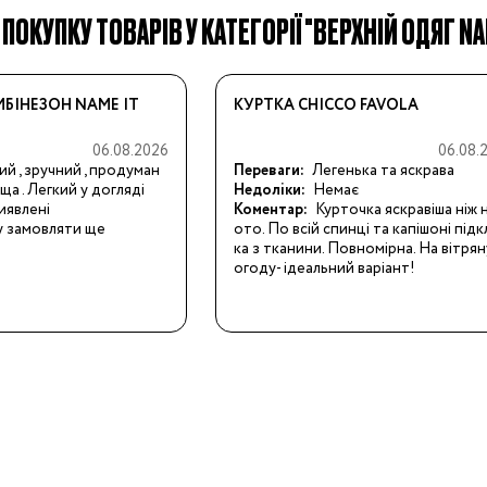
ПОКУПКУ ТОВАРІВ У КАТЕГОРІЇ "ВЕРХНІЙ ОДЯГ NA
БІНЕЗОН NAME IT
КУРТКА CHICCO FAVOLA
06.08.2026
06.08.
ий , зручний , продуман
Переваги:
Легенька та яскрава
ища . Легкий у догляді
Недоліки:
Немає
иявлені
Коментар:
Курточка яскравіша ніж 
у замовляти ще
ото. По всій спинці та капішоні під
ка з тканини. Повномірна. На вітрян
огоду- ідеальний варіант!