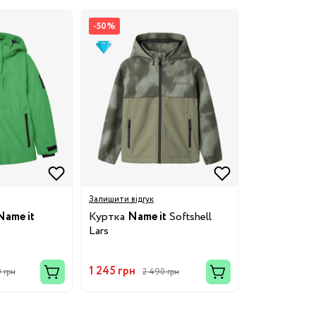
-50%
8/29
3/34
Бренди:
Залишити відгук
Name it
Куртка
Name it
Softshell
Lars
1 245 грн
 грн
2 490 грн
Бренди: