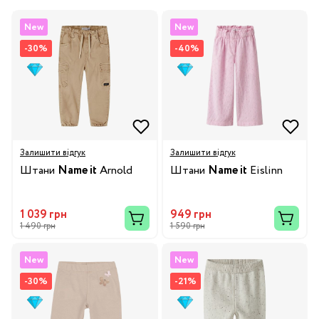
New
New
-30%
-40%
Залишити відгук
Залишити відгук
Штани
Name it
Arnold
Штани
Name it
Eislinn
1 039 грн
949 грн
1 490 грн
1 590 грн
New
New
-30%
-21%