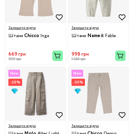
Залишити відгук
Залишити відгук
Штани
Chicco
Inga
Штани
Name it
Fable
669 грн
998 грн
959 грн
1 260 грн
New
New
-20%
-30%
Залишити відгук
Залишити відгук
Штани
Molo
Alter Light
Штани
Chicco
Demis