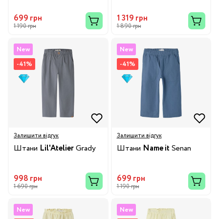
699 грн
1 319 грн
1 190 грн
1 890 грн
New
New
-41%
-41%
Залишити відгук
Залишити відгук
Штани
Lil'Atelier
Grady
Штани
Name it
Senan
998 грн
699 грн
1 690 грн
1 190 грн
New
New