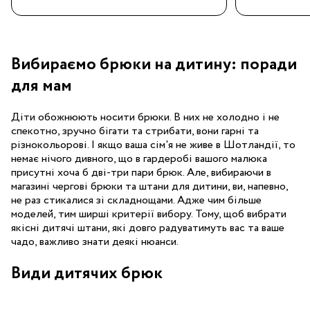
Вибираємо брюки на дитину: поради
для мам
Діти обожнюють носити брюки. В них не холодно і не
спекотно, зручно бігати та стрибати, вони гарні та
різнокольорові. І якщо ваша сім'я не живе в Шотландії, то
немає нічого дивного, що в гардеробі вашого малюка
присутні хоча б дві-три пари брюк. Але, вибираючи в
магазині чергові брюки та штани для дитини, ви, напевно,
не раз стикалися зі складнощами. Адже чим більше
моделей, тим ширші критерії вибору. Тому, щоб вибрати
якісні дитячі штани, які довго радуватимуть вас та ваше
чадо, важливо знати деякі нюанси.
Види дитячих брюк
Умовно їх можна розділити на три категорії.