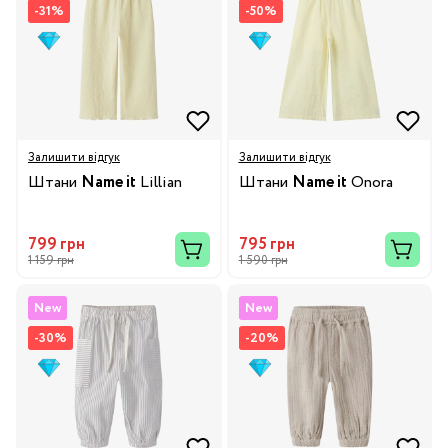
-31%
-50%
Залишити відгук
Залишити відгук
Штани
Name it
Lillian
Штани
Name it
Onora
799 грн
795 грн
1 159 грн
1 590 грн
New
New
-30%
-20%