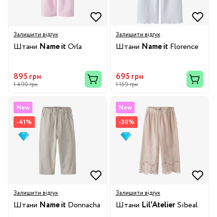
Залишити відгук
Залишити відгук
Штани
Name it
Orla
Штани
Name it
Florence
895 грн
695 грн
1 490 грн
1 159 грн
New
New
-41%
-30%
Залишити відгук
Залишити відгук
Штани
Name it
Donnacha
Штани
Lil'Atelier
Sibeal