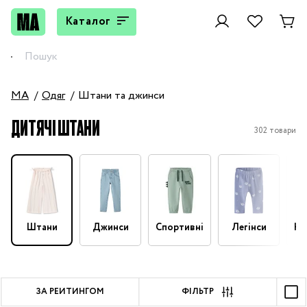
Каталог
MA
Одяг
Штани та джинси
ДИТЯЧІ ШТАНИ
302 товари
Штани
Джинси
Спортивні
Легінси
На
ЗА РЕЙТИНГОМ
ФІЛЬТР