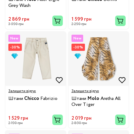
Grey Wash
2 869 грн
1 599 грн
3 590 грн
2 290 грн
New
New
-30%
-30%
Залишити відгук
Залишити відгук
Штани
Chicco
Fabrizio
Штани
Molo
Aretha All
Over Tiger
1 529 грн
2 019 грн
2 190 грн
2 890 грн