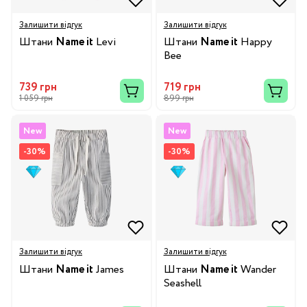
Залишити відгук
Залишити відгук
Штани
Name it
Levi
Штани
Name it
Happy
Bee
739 грн
719 грн
1 059 грн
899 грн
New
New
-30%
-30%
Залишити відгук
Залишити відгук
Штани
Name it
James
Штани
Name it
Wander
Seashell