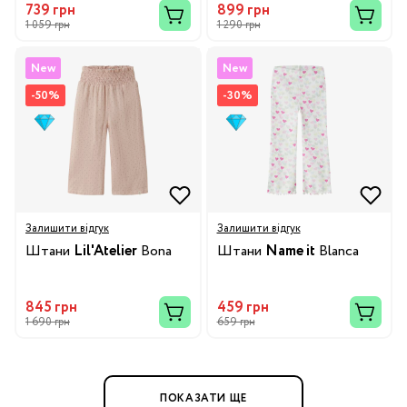
739 грн
899 грн
1 059 грн
1 290 грн
New
New
-50%
-30%
Залишити відгук
Залишити відгук
Штани
Lil'Atelier
Bona
Штани
Name it
Blanca
845 грн
459 грн
1 690 грн
659 грн
ПОКАЗАТИ ЩЕ