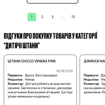
1
2
3
...
13
ВІДГУКИ ПРО ПОКУПКУ ТОВАРІВ У КАТЕГОРІЇ
"ДИТЯЧІ ШТАНИ"
ШТАНИ CHICCO VENERA PINK
ДЖИНСИ NAM
06.08.2026
Переваги:
Зручні. Без підкладки.
Переваги:
Джи
Недоліки:
Немає
Недоліки:
Не
Коментар:
Деталі роблять штани неповт
Коментар:
Га
орними. Завʼязочка зі стрічечки , декорува
чка на джинса
ння штанини блискучими літерами. Це підк
адоволена. Не
упляє маленьких модельок)