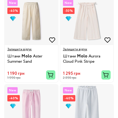
New
New
-40%
-50%
Залишити відгук
Залишити відгук
Штани
Molo
Aster
Штани
Molo
Aurora
Summer Sand
Cloud Pink Stripe
1 190 грн
1 295 грн
1 990 грн
2 590 грн
New
New
-40%
-40%