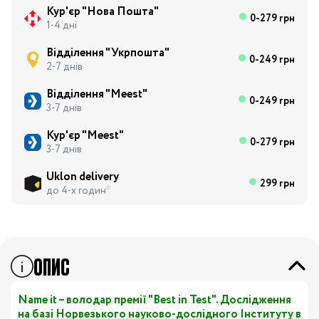
Кур'єр "Нова Пошта"
0-279 грн
1-4 дні
Відділення "Укрпошта"
0-249 грн
2-7 днів
Відділення "Meest"
0-249 грн
3-7 днів
Кур'єр "Meest"
0-279 грн
3-7 днів
Uklon delivery
299 грн
до 4-х годин*
ОПИС
Name it – володар премії "Best in Test". Дослідження
на базі Норвезького науково-дослідного Інституту в