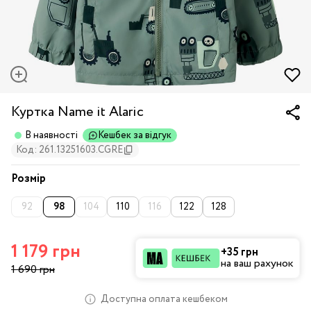
Куртка Name it Alaric
В наявності
Кешбек за відгук
Код: 261.13251603.CGRE
Розмір
92
98
104
110
116
122
128
1 179 грн
+35 грн
на ваш рахунок
1 690 грн
Доступна оплата кешбеком