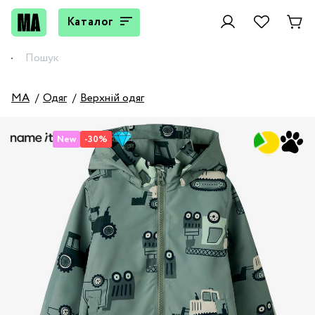
Каталог
MA
Одяг
Верхній одяг
New
-30%