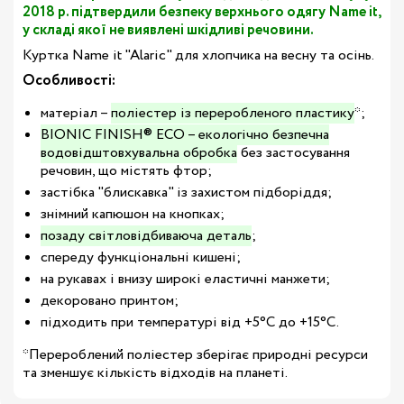
2018 р. підтвердили безпеку верхнього одягу Name it,
у складі якої не виявлені шкідливі речовини.
Куртка Name it "Alaric" для хлопчика на весну та осінь.
Особливості:
матеріал –
поліестер із переробленого пластику
*;
BIONIC FINISH® ECO – екологічно безпечна
водовідштовхувальна обробка
без застосування
речовин, що містять фтор;
застібка "блискавка" із захистом підборіддя;
знімний капюшон на кнопках;
позаду світловідбиваюча деталь
;
спереду функціональні кишені;
на рукавах і внизу широкі еластичні манжети;
декоровано принтом;
підходить при температурі від +5°С до +15°С.
*Перероблений поліестер зберігає природні ресурси
та зменшує кількість відходів на планеті.