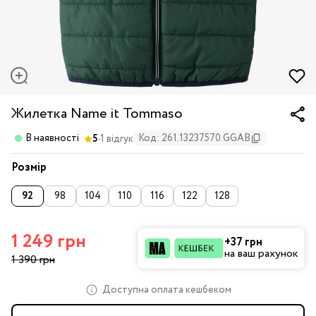
Жилетка Name it Tommaso
·
В наявності
Код: 261.13237570.GGAB
5
1 відгук
Розмір
92
98
104
110
116
122
128
1 249 грн
+37 грн
на ваш рахунок
1 390 грн
Доступна оплата кешбеком