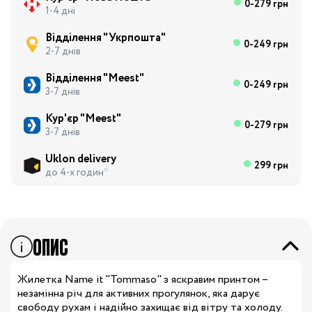
0-279 грн
1-4 дні
Відділення "Укрпошта"
0-249 грн
2-7 днів
Відділення "Meest"
0-249 грн
3-7 днів
Кур'єр "Meest"
0-279 грн
3-7 днів
Uklon delivery
299 грн
до 4-х годин*
ОПИС
Жилетка Name it "Tommaso
" з яскравим принтом –
незамінна річ для активних прогулянок, яка дарує
свободу рухам і надійно захищає від вітру та холоду.