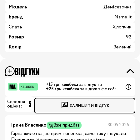
Модель
Демісезонна
Бренд
Name it
Стать
Хлопчик
Розмір
92
Колір
Зелений
ВІДГУКИ
+15 грн кешбека
за відгук та
+25 грн кешбека
за відгук з фото!*
5
Середня
ЗАЛИШИТИ ВІДГУК
оцінка:
Ірина Власенко
30.05.2026
Вже придбав
Гарна жилетка, не прям тоненька, саме таку і шукали.
Переваги:
 Чудово закриває шию від вітру.