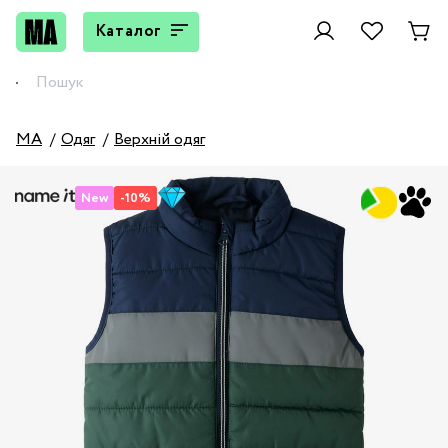
Каталог
MA
Одяг
Верхній одяг
New
-10%