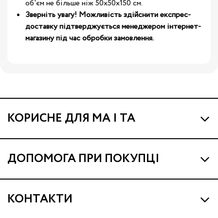
об'єм не більше ніж 50х50х150 см.
Зверніть увагу! Можливість здійснити експрес-
доставку підтверджується менеджером інтернет-
магазину під час обробки замовлення.
КОРИСНЕ ДЛЯ МА І ТА
Про МА та Маминих Асистентів
ДОПОМОГА ПРИ ПОКУПЦІ
Програма Ма Кешбек
Наші магазини
Ма Клуб
КОНТАКТИ
Доставка і оплата
Подарункові сертифікати
support@ma.com.ua