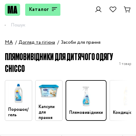
Каталог
MA
Догляд та гігієна
Засоби для прання
ПЛЯМОВИВІДНИКИ ДЛЯ ДИТЯЧОГО ОДЯГУ
1 товар
CHICCO
Капсули
Порошок/
для
Плямовивідники
Кондиціон
гель
прання