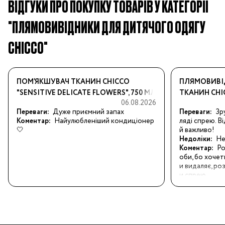
ВІДГУКИ ПРО ПОКУПКУ ТОВАРІВ У КАТЕГОРІЇ
"ПЛЯМОВИВІДНИКИ ДЛЯ ДИТЯЧОГО ОДЯГУ
CHICCO"
ПОМ’ЯКШУВАЧ ТКАНИН CHICCO
ПЛЯМОВИВІ
"SENSITIVE DELICATE FLOWERS", 750 МЛ
ТКАНИН CHIC
06.08.2026
Переваги:
Дуже приємний запах
Переваги:
Зр
Коментар:
Найулюбленіший кондиціонер 
ляді спрею. В
🤍
й важливо!
Недоліки:
Не
Коментар:
Ро
оби, бо хочет
и видаляє, роз
и спрею.