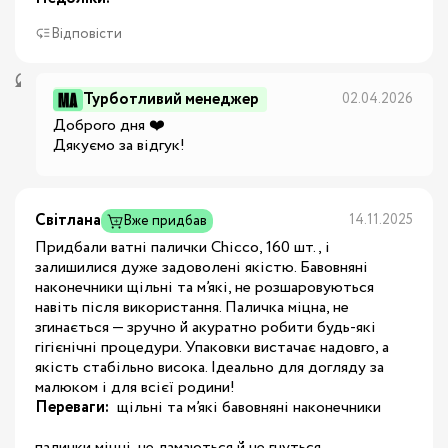
Відповісти
Турботливий менеджер
02.04.2026
Доброго дня ❤️

Дякуємо за відгук!
Світлана
14.11.2025
Вже придбав
Придбали ватні палички Chicco, 160 шт., і
залишилися дуже задоволені якістю. Бавовняні
наконечники щільні та м’які, не розшаровуються
навіть після використання. Паличка міцна, не
згинається — зручно й акуратно робити будь-які
гігієнічні процедури. Упаковки вистачає надовго, а
якість стабільно висока. Ідеально для догляду за
малюком і для всієї родини!
Переваги:
 щільні та м’які бавовняні наконечники

палички міцні, не ламаються й не гнуться
