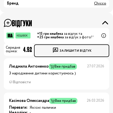
Бренд
Chicco
ВІДГУКИ
+15 грн кешбека
за відгук та
+25 грн кешбека
за відгук з фото!*
4.92
Середня
ЗАЛИШИТИ ВІДГУК
оцінка:
Людмила Антоненко
27.07.2026
Вже придбав
З народження дитини користуємось )
Відповісти
Касімова Олександра
26.03.2026
Вже придбав
Переваги:
 Якісні палички
Недоліки:
 -