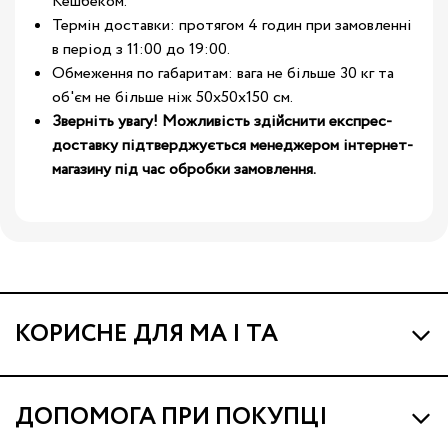
Кешбеком.
Термін доставки: протягом 4 годин при замовленні
в період з 11:00 до 19:00.
Обмеження по габаритам: вага не більше 30 кг та
об'єм не більше ніж 50х50х150 см.
Зверніть увагу! Можливість здійснити експрес-
доставку підтверджується менеджером інтернет-
магазину під час обробки замовлення.
КОРИСНЕ ДЛЯ МА І ТА
Про МА та Маминих Асистентів
ДОПОМОГА ПРИ ПОКУПЦІ
Програма Ма Кешбек