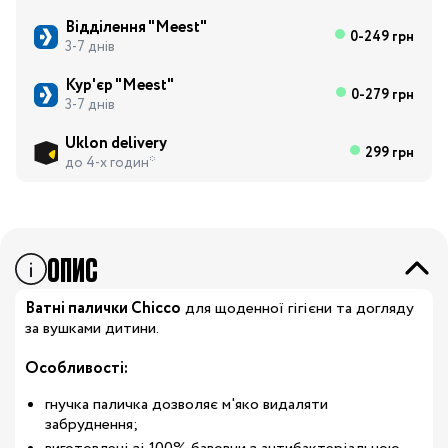
Відділення "Meest"
0-249 грн
3-7 днів
Кур'єр "Meest"
0-279 грн
3-7 днів
Uklon delivery
299 грн
до 4-х годин*
ОПИС
Ватні палички Chicco
для щоденної гігієни та догляду
за вушками дитини.
Особливості:
гнучка паличка дозволяє м'яко видаляти
забруднення;