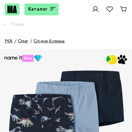
Каталог
MA
Одяг
Спідня білизна
New