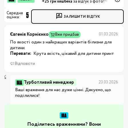
+25 грн кешбека
за відгук з фото!*
5
Середня
ЗАЛИШИТИ ВІДГУК
оцінка:
Євгенія Корнієнко
01.03.2026
Вже придбав
По якості один з найкращих варіантів білизни для
дитини.
Переваги:
 Крута якість, цікавий для дитини принт
Відповісти
Турботливий менеджер
23.03.2026
Ваші враження для нас дуже цінні. Дякуємо, що 
поділилися!
Поділитесь враженнями? Вони