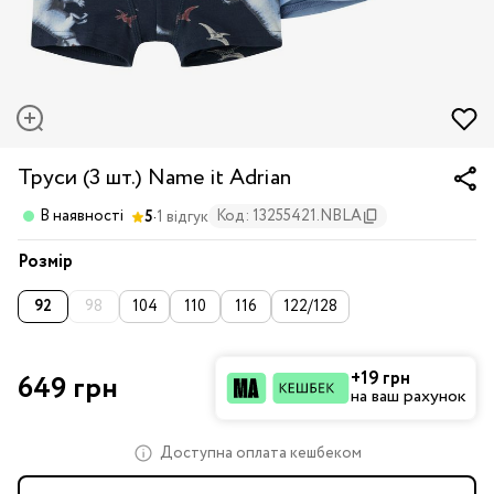
Труси (3 шт.) Name it Adrian
·
В наявності
Код: 13255421.NBLA
5
1 відгук
Розмір
92
98
104
110
116
122/128
+19 грн
649 грн
на ваш рахунок
Доступна оплата кешбеком