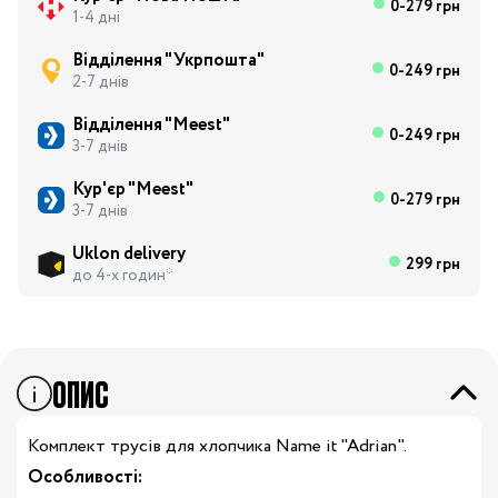
0-279 грн
1-4 дні
Відділення "Укрпошта"
0-249 грн
2-7 днів
Відділення "Meest"
0-249 грн
3-7 днів
Кур'єр "Meest"
0-279 грн
3-7 днів
Uklon delivery
299 грн
до 4-х годин*
ОПИС
Комплект трусів для хлопчика Name it "Adrian".
Особливості: