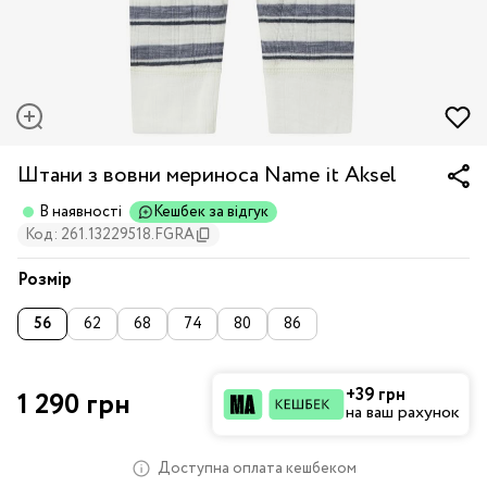
Штани з вовни мериноса Name it Aksel
В наявності
Кешбек за відгук
Код: 261.13229518.FGRA
Розмір
56
62
68
74
80
86
+39 грн
1 290 грн
на ваш рахунок
Доступна оплата кешбеком