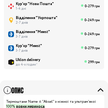
Кур'єр "Нова Пошта"
0-279 грн
1-4 дні
Відділення "Укрпошта"
0-249 грн
2-7 днів
Відділення "Meest"
0-249 грн
3-7 днів
Кур'єр "Meest"
0-279 грн
3-7 днів
Uklon delivery
299 грн
до 4-х годин*
ОПИС
Термоштани Name it "Aksel" з ніжної та ультрам'якої
100%
вовни мериноса
.