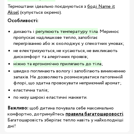
Термоштани ідеально поєднуються з
боді Name it
Aksel
(купується окремо).
Особливості:
дихають і
регулюють температуру тіла
. Меринос
пропускає надлишкове тепло, запобігає
перегріванню або ж охолоджує у спекотних умовах;
не електризуються, не кусаються, не викликають
дискомфорт та алергічних проявів;
ніжно та ергономічно прилягають до тіла
;
швидко поглинають вологу і запобігають виникненню
запахів. Не дозволяють розмножуватися патогенній
флорі, що здатна провокувати неприємний аромат;
еластична талія;
по низу широкі еластичні манжети.
Важливо:
щоб дитина почувала себе максимально
комфортно, дотримуйтесь
правила багатошаровості
.
Багатошаровість зберігає тепло навіть у найхолодніші
дні!