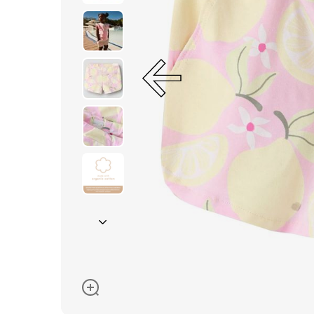
Окуляри сонцезахисні
Пелюшки
Піжами та халати
Сукні та спідниці
Термобілизна
Рушники та накидки
Одяг
Реглани, поло та
сорочки
Рюкзаки та сумки
Футболки та майки
Шапки, шарфи,
рукавички
Шорти
Аксесуари
Одяг за розміром