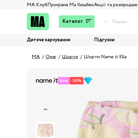
МА Клуб
Програма Ма Кешбек
Акції та розпродаж
Каталог
Дитяче харчування
Підгузки
Подарунки
Штани та джинси
MA
Одяг
Шорти
Шорти Name it Ella
Верхній одяг
Жакети та піджаки
New
-30%
Кардигани та світшоти
Колготи та шкарпетки
Комбінезони,
комплекти, боді
Костюми
Купальники та плавки
Спідня білизна