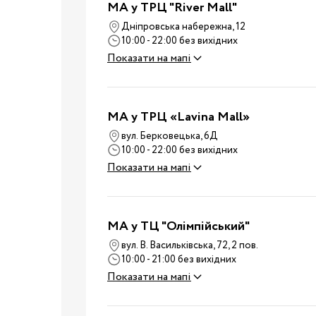
MA у ТРЦ "River Mall"
Ванночки
Дніпровська набережна, 12
Аксесуари для ванн
10:00 - 22:00 без вихідних
Подарунки та сувеніри
Показати на мапі
Стільчики для годуванн
Електроприлади
MA у ТРЦ «Lavina Mall»
Коляски
вул. Берковецька, 6Д
Віжки
10:00 - 22:00 без вихідних
Нагрудні сумки
Вулиця
Показати на мапі
Дитячий транспорт
Аксесуари для колясок
MA у ТЦ "Олімпійський"
Автокрісла
вул. В. Васильківська, 72, 2 пов.
Аксесуари для
10:00 - 21:00 без вихідних
Подорожі
подорожей
Показати на мапі
Валізи для подороже