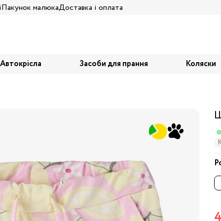
і
Пакунок малюка
Доставка і оплата
Автокрісла
Засоби для прання
Коляски
Ш
Р
4