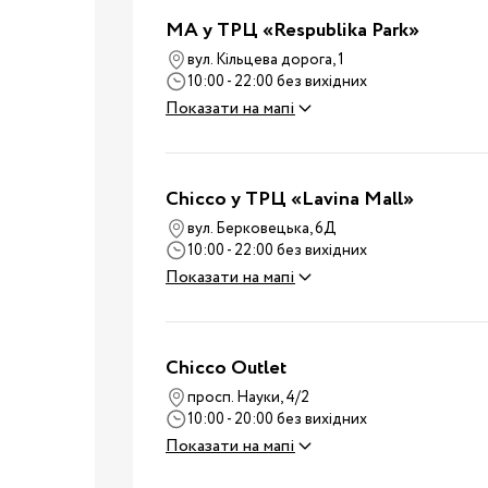
Дитячі суміші
MA у ТРЦ «Respublika Park»
Каші
вул. Кільцева дорога, 1
Пюре та снеки
10:00 - 22:00 без вихідних
Стільчики для годува
Показати на мапі
Аксесуари для стільч
Молоковідсмоктувач
Пляшечки для годува
Chicco у ТРЦ «Lavina Mall»
Соски для пляшечок
вул. Берковецька, 6Д
Годування
10:00 - 22:00 без вихідних
Пустушки, карабіни
Показати на мапі
Машини для приготув
суміші
Підігрівачі та
Chicco Outlet
стерилізатори
просп. Науки, 4/2
Пароварки-блендери
10:00 - 20:00 без вихідних
Слинявчики та нагруд
Показати на мапі
Дитячий посуд