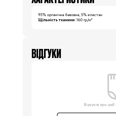
24/25
25/26
26/27
27/28
2
95% органічна бавовна, 5% еластан
Щільність тканини:
160 гр/м²
29/30
30/31
31/32
32/33
3
34/35
ВІДГУКИ
Одяг для вагітних
Білизна допологова
Білизна післяпологова
Вітаміни
Гігієна мами
Для
мам
Косметика для мам
Набори в пологовий
будинок
Відгуків про цей 
Молоковідсмоктувачі