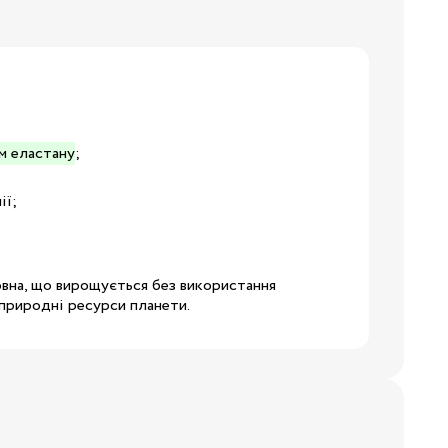
19
ям еластану
;
24
ії;
28.5
32
вовна, що вирощується без використання
 природні ресурси планети.
34.5
38
3/24