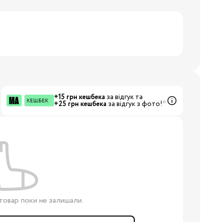
8/29
3/34
Бренди:
+15 грн кешбека
за відгук та
+25 грн кешбека
за відгук з фото!*
товар поки не залишали.
Бренди: