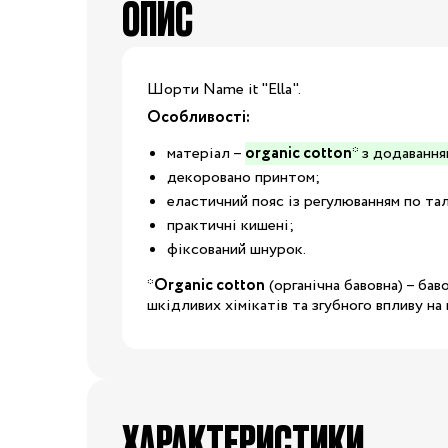
ОПИС
Капці
Туфлі
Взуття за розміром
Шорти Name it "Ella".
Особливості:
15
16
17
18
матеріал –
organic cotton
* з додаванн
декоровано принтом;
20
21
22
23
Взуття
еластичний пояс із регулюванням по тал
практичні кишені;
25
26
27
28
фіксований шнурок.
29
30
31
31.5
*
Organic cotton
(органічна бавовна) – ба
шкідливих хімікатів та згубного впливу на
32.5
33
33.5
34
35
36
37
37.5
ХАРАКТЕРИСТИКИ
39
40
20/21
22/23
2