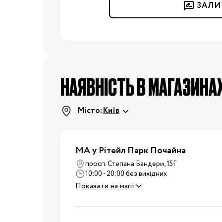
Подушки для годування
ЗАЛИ
Ліжечка та колиски
Постільні
приналежності
Дитячі меблі
Пеленальні столики
НАЯВНІСТЬ В МАГАЗИНА
Манежі
Килими
Місто:
Київ
Крісла-гойдалки,
шезлонги
Ходунки
МА у Рітейл Парк Почайна
Дитяча
Радіо- та відеоняні
кімната
просп. Степана Бандери, 15Г
Дитячі ваги
10:00 - 20:00 без вихідних
Показати на мапі
Зволожувачі повітря
Дитяча безпека
Нічники