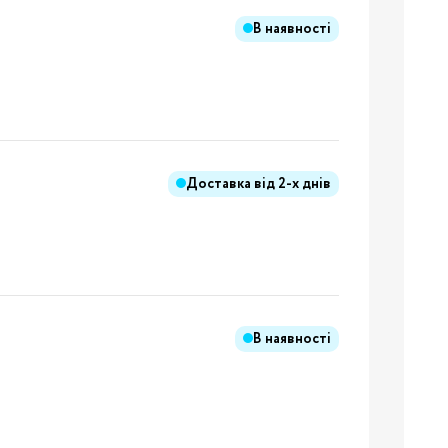
В наявності
ння
иків
і
ння
Доставка від
2-х днів
ання
В наявності
ники
Бренди: