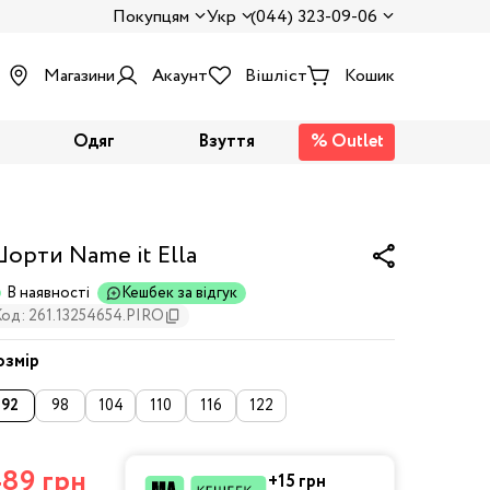
Покупцям
Укр
(044) 323-09-06
Магазини
Акаунт
Вішліст
Кошик
Одяг
Взуття
% Outlet
орти Name it Ella
В наявності
Кешбек за відгук
Код: 261.13254654.PIRO
озмір
92
98
104
110
116
122
89 грн
+15 грн