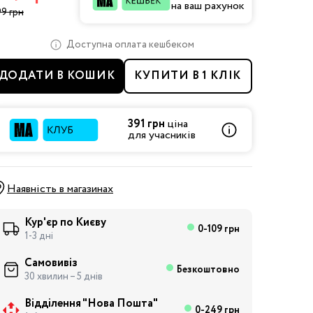
на ваш рахунок
9 грн
Доступна оплата кешбеком
ДОДАТИ В КОШИК
КУПИТИ В 1 КЛІК
391 грн
ціна
для учасників
Наявність в магазинах
Кур'єр по Києву
0-109 грн
1-3 дні
Самовивіз
Безкоштовно
30 хвилин – 5 днів
Відділення "Нова Пошта"
0-249 грн