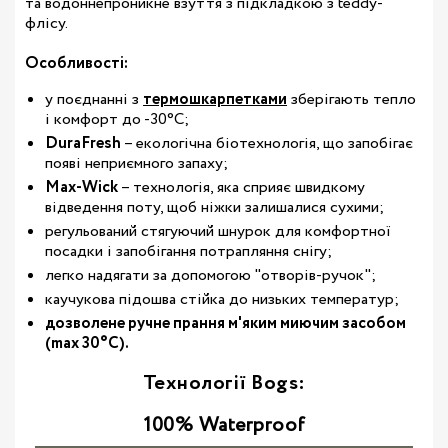
та водоннепроникне взуття з підкладкою з teddy-
флісу.
Особливості:
у поєднанні з
термошкарпетками
зберігають тепло
і комфорт до -30°С;
DuraFresh
– екологічна біотехнологія, що запобігає
появі неприємного запаху;
Max-Wick
– технологія, яка сприяє швидкому
відведення поту, щоб ніжки залишалися сухими;
регульований стягуючий шнурок для комфортної
посадки і запобігання потрапляння снігу;
легко надягати за допомогою "отворів-ручок";
каучукова підошва стійка до низьких температур;
дозволене ручне прання м'яким миючим засобом
(max 30°С).
Технології Bogs:
100% Waterproof