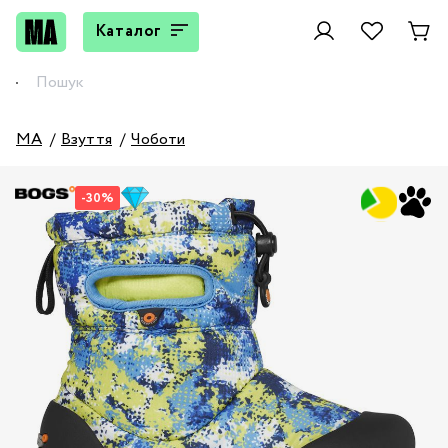
Каталог
MA
Взуття
Чоботи
-30%