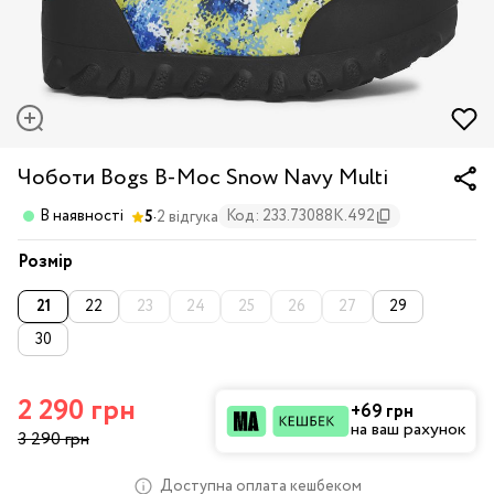
Чоботи Bogs B-Moc Snow Navy Multi
·
В наявності
Код: 233.73088K.492
5
2 відгука
Розмір
21
22
23
24
25
26
27
29
30
2 290 грн
+69 грн
на ваш рахунок
3 290 грн
Доступна оплата кешбеком