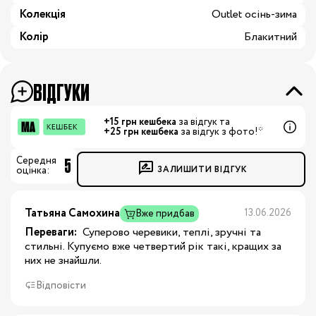
Колекція
Outlet осінь-зима
Колір
Блакитний
ВІДГУКИ
+15 грн кешбека
за відгук та
+25 грн кешбека
за відгук з фото!*
5
Середня
ЗАЛИШИТИ ВІДГУК
оцінка:
Татьяна Самохина
13.06.2026
Вже придбав
Переваги:
 Суперово черевики, теплі, зручні та 
стильні. Купуємо вже четвертий рік такі, кращих за 
них не знайшли.
Відповісти