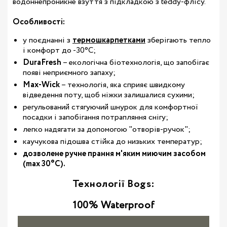
водоннепроникне взуття з підкладкою з teddy-флісу.
Особливості:
у поєднанні з
термошкарпетками
зберігають тепло
і комфорт до -30°С;
DuraFresh
– екологічна біотехнологія, що запобігає
появі неприємного запаху;
Max-Wick
– технологія, яка сприяє швидкому
відведення поту, щоб ніжки залишалися сухими;
регульований стягуючий шнурок для комфортної
посадки і запобігання потрапляння снігу;
легко надягати за допомогою "отворів-ручок";
каучукова підошва стійка до низьких температур;
дозволене ручне прання м'яким миючим засобом
(max 30°С).
Технології Bogs:
100% Waterproof