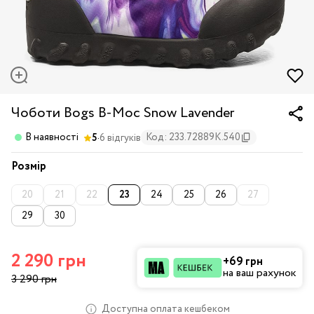
Чоботи Bogs B-Moc Snow Lavender
·
В наявності
Код: 233.72889K.540
5
6 відгуків
Розмір
20
21
22
23
24
25
26
27
29
30
2 290 грн
+69 грн
на ваш рахунок
3 290 грн
Доступна оплата кешбеком