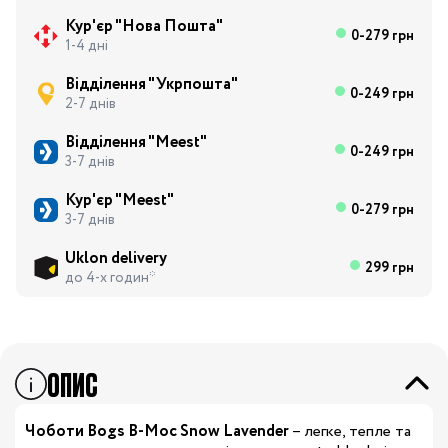
Кур'єр "Нова Пошта"
0-279 грн
1-4 дні
Відділення "Укрпошта"
0-249 грн
2-7 днів
Відділення "Meest"
0-249 грн
3-7 днів
Кур'єр "Meest"
0-279 грн
3-7 днів
Uklon delivery
299 грн
до 4-х годин*
ОПИС
Чоботи Bogs B-Moc Snow Lavender
– легке, тепле та