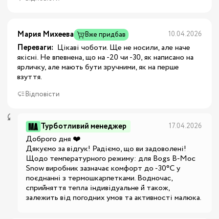
Мария Михеева
10.04.2026
Вже придбав
Переваги:
 Цікаві чоботи. Ще не носили, але наче 
якісні. Не впевнена, що на -20 чи -30, як написано на 
ярличку, але мають бути зручними, як на перше 
взуття.
Відповісти
Турботливий менеджер
17.04.2026
Доброго дня ❤️

Дякуємо за відгук! Радіємо, що ви задоволені!

Щодо температурного режиму: для Bogs B-Moc 
Snow виробник зазначає комфорт до -30°C у 
поєднанні з термошкарпетками. Водночас, 
сприйняття тепла індивідуальне й також, 
залежить від погодних умов та активності малюка.