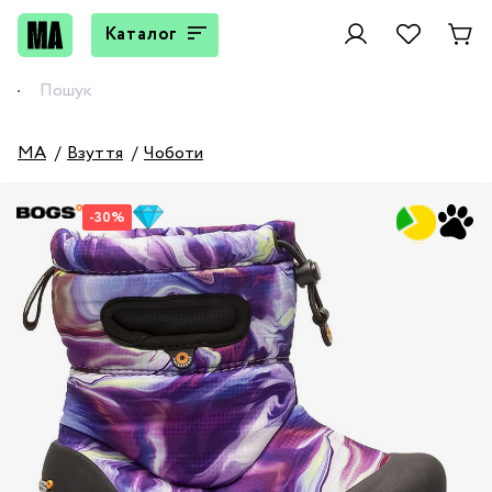
Каталог
MA
Взуття
Чоботи
-30%