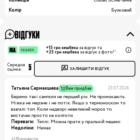
Колекція
Outlet осінь-зима
Колір
Бузковий
ВІДГУКИ
+15 грн кешбека
за відгук та
+25 грн кешбека
за відгук з фото!*
5
Середня
ЗАЛИШИТИ ВІДГУК
оцінка:
Татьяна Сермакшева
23.07.2026
Вже придбав
Беремо такі сампоги не перший рік. Не промокають.
Ніжка не мерзне і не потіє. Якщо з термоноском то
взагалі топ. Коли надворі невеликий мороз то
вистачає просто на колготи .
Переваги:
 Теплі. Можна прати у пральній машині
Недоліки:
 Немає
Відповісти