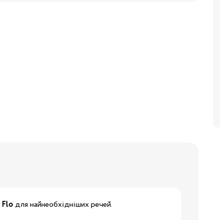
Бренди:
x
Flo
для найнеобхідніших речей.