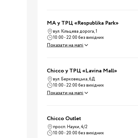
Дитячі суміші
Каші
Пюре та снеки
MA у ТРЦ «Respublika Park»
Стільчики для годува
вул. Кільцева дорога, 1
Аксесуари для стільч
10:00 - 22:00 без вихідних
Показати на мапі
Молоковідсмоктувач
Пляшечки для годува
Соски для пляшечок
Chicco у ТРЦ «Lavina Mall»
Годування
Пустушки, карабіни
вул. Берковецька, 6Д
Машини для приготув
10:00 - 22:00 без вихідних
суміші
Показати на мапі
Підігрівачі та
стерилізатори
Пароварки-блендери
Chicco Outlet
Слинявчики та нагруд
просп. Науки, 4/2
Дитячий посуд
10:00 - 20:00 без вихідних