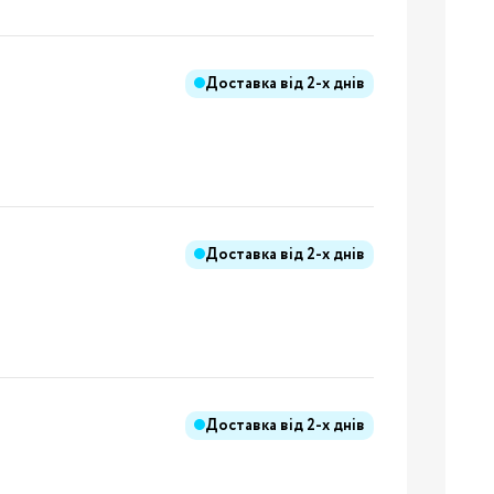
Доставка від
2-х днів
ння
иків
і
ння
Доставка від
2-х днів
ання
Доставка від
2-х днів
ники
Бренди: