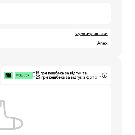
8/29
3/34
Сумки-рюкзаки
Бренди:
Anex
+15 грн кешбека
за відгук та
+25 грн кешбека
за відгук з фото!*
Бренди: