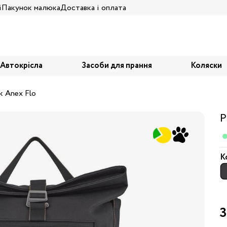
і
Пакунок малюка
Доставка і оплата
Автокрісла
Засоби для прання
Коляски
к Anex Flo
Р
К
3