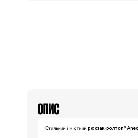
50-68 см
74-86 см
92-104 см
110-128 см
134-146 см
152-176 см
Босоніжки
Черевики та
напівчеревики
Кеди
ОПИС
Кросівки
Пінетки
Чоботи
Стильний і місткий
рюкзак-ролтоп* Ane
Сланці