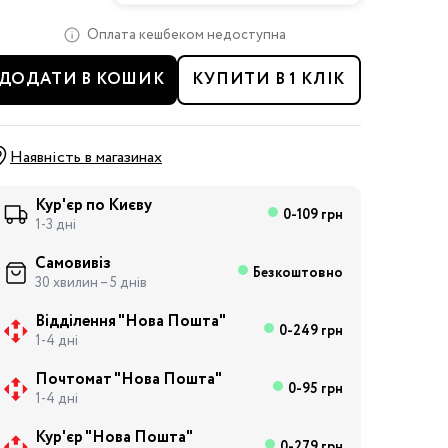
Оплата кешбеком недоступна
ДОДАТИ В КОШИК
КУПИТИ В 1 КЛІК
Наявність в магазинах
Кур'єр по Києву
0-109 грн
1-3 дні
Самовивіз
Безкоштовно
30 хвилин – 5 днів
Відділення "Нова Пошта"
0-249 грн
1-4 дні
Почтомат "Нова Пошта"
0-95 грн
1-4 дні
Кур'єр "Нова Пошта"
0-279 грн