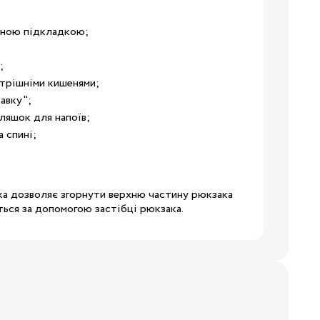
исною підкладкою;
;
утрішніми кишенями;
19
авку";
пляшок для напоїв;
24
а спині;
28.5
яка дозволяє згорнути верхню частину рюкзака
32
ється за допомогою застібці рюкзака.
34.5
38
3/24