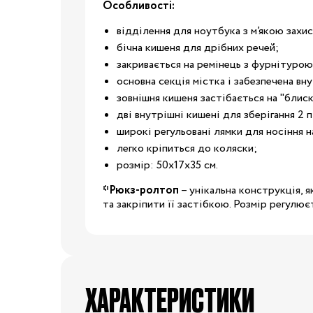
Особливості:
Капці
відділення для ноутбука з м’якою зах
Туфлі
бічна кишеня для дрібних речей;
Взуття за розміром
закривається на ремінець з фурнітурою
основна секція містка і забезпечена вн
15
16
17
18
зовнішня кишеня застібається на "блиск
дві внутрішні кишені для зберігання 2 
20
21
22
23
широкі регульовані лямки для носіння н
Взуття
легко кріпиться до коляски;
25
26
27
28
розмір: 50х17х35 см.
*Рюкз-ролтоп
– унікальна конструкція, 
29
30
31
31.5
та закріпити її застібкою. Розмір регулю
32.5
33
33.5
34
35
36
37
37.5
ХАРАКТЕРИСТИКИ
39
40
20/21
22/23
2