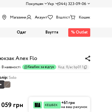
Покупцям
Укр
(044) 323-09-06
Магазини
Акаунт
Вішліст
Кошик
Одяг
Взуття
% Outlet
юкзак Anex Flo
Кешбек за відгук
В наявності
Код: fl/ac bp01.1
олір:
Solo
+61 грн
 059 грн
на ваш рахунок