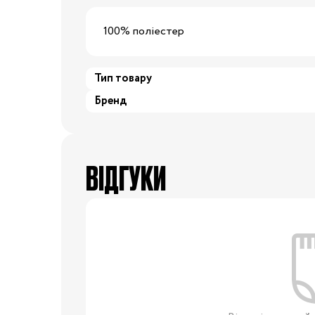
24/25
25/26
26/27
27/28
2
100% поліестер
29/30
30/31
31/32
32/33
3
Тип товару
Бренд
34/35
Одяг для вагітних
Білизна допологова
ВІДГУКИ
Білизна післяпологова
Вітаміни
Гігієна мами
Для
мам
Косметика для мам
Набори в пологовий
будинок
Молоковідсмоктувачі