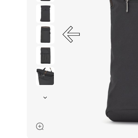
Окуляри сонцезахисні
Пелюшки
Піжами та халати
Сукні та спідниці
Термобілизна
Рушники та накидки
Одяг
Реглани, поло та
сорочки
Рюкзаки та сумки
Футболки та майки
Шапки, шарфи,
рукавички
Шорти
Аксесуари
Одяг за розміром