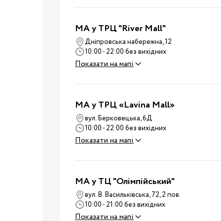
Ванночки
Аксесуари для ванн
MA у ТРЦ "River Mall"
Подарунки та сувеніри
Дніпровська набережна, 12
10:00 - 22:00 без вихідних
Стільчики для годуванн
Показати на мапі
Електроприлади
Коляски
Віжки
MA у ТРЦ «Lavina Mall»
Нагрудні сумки
Вулиця
вул. Берковецька, 6Д
10:00 - 22:00 без вихідних
Дитячий транспорт
Показати на мапі
Аксесуари для колясок
Автокрісла
Аксесуари для
MA у ТЦ "Олімпійський"
Подорожі
подорожей
вул. В. Васильківська, 72, 2 пов.
Валізи для подороже
10:00 - 21:00 без вихідних
Показати на мапі