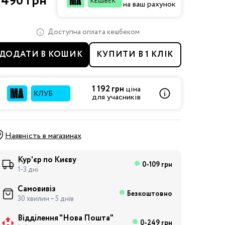
 490 грн
на ваш рахунок
Доступна оплата кешбеком
ДОДАТИ В КОШИК
КУПИТИ В 1 КЛІК
1 192 грн
ціна
для учасників
Наявність в магазинах
Кур'єр по Києву
0-109 грн
1-3 дні
Самовивіз
Безкоштовно
30 хвилин – 5 днів
Відділення "Нова Пошта"
0-249 грн