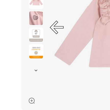
Окуляри сонцезахисні
Пелюшки
Піжами та халати
Сукні та спідниці
Термобілизна
Рушники та накидки
Одяг
Реглани, поло та
сорочки
Рюкзаки та сумки
Футболки та майки
Шапки, шарфи,
рукавички
Шорти
Аксесуари
Одяг за розміром