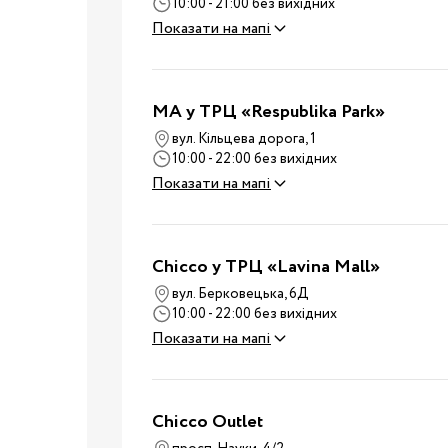
Дитячі суміші
10:00 - 21:00 без вихідних
Каші
Показати на мапі
Пюре та снеки
Стільчики для годува
MA у ТРЦ «Respublika Park»
Аксесуари для стільч
вул. Кільцева дорога, 1
Молоковідсмоктувач
10:00 - 22:00 без вихідних
Пляшечки для годува
Показати на мапі
Соски для пляшечок
Годування
Пустушки, карабіни
Chicco у ТРЦ «Lavina Mall»
Машини для приготув
суміші
вул. Берковецька, 6Д
10:00 - 22:00 без вихідних
Підігрівачі та
Показати на мапі
стерилізатори
Пароварки-блендери
Слинявчики та нагруд
Chicco Outlet
Дитячий посуд