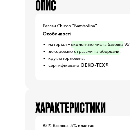
ОПИС
Капці
Туфлі
Взуття за розміром
Реглан Chicco "Bambolina".
Особливості:
15
16
17
18
матеріал –
екологічно чиста бавовна
95
декоровано
стразами та оборками
;
20
21
22
23
Взуття
кругла горловина;
сертифіковано
OEKO-TEX®
.
25
26
27
28
29
30
31
31.5
32.5
33
33.5
34
ХАРАКТЕРИСТИКИ
35
36
37
37.5
95% бавовна, 5% еластан
39
40
20/21
22/23
2