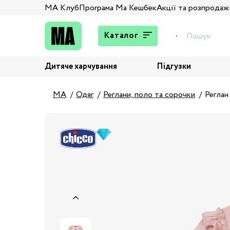
МА Клуб
Програма Ма Кешбек
Акції та розпродаж
Каталог
Дитяче харчування
Підгузки
Подарунки
Штани та джинси
MA
Одяг
Реглани, поло та сорочки
Реглан
Верхній одяг
Жакети та піджаки
Кардигани та світшоти
Колготи та шкарпетки
Комбінезони,
комплекти, боді
Костюми
Купальники та плавки
Спідня білизна