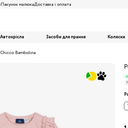
і
Пакунок малюка
Доставка і оплата
Автокрісла
Засоби для прання
Коляски
 Chicco Bambolina
Р
К
Р