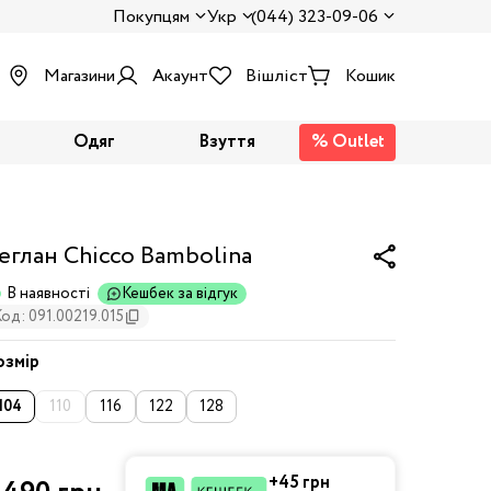
Покупцям
Укр
(044) 323-09-06
Магазини
Акаунт
Вішліст
Кошик
Одяг
Взуття
% Outlet
еглан Chicco Bambolina
В наявності
Кешбек за відгук
од: 091.00219.015
озмір
104
110
116
122
128
+45 грн