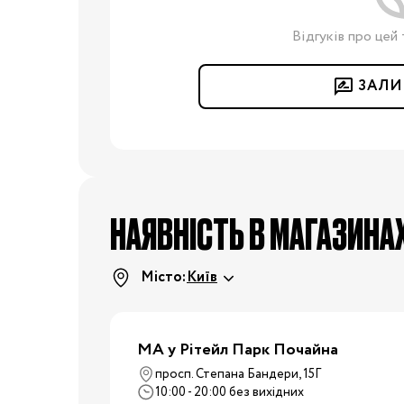
Подушки для годування
Ліжечка та колиски
Відгуків про цей 
Постільні
приналежності
ЗАЛИ
Дитячі меблі
Пеленальні столики
Манежі
Килими
Крісла-гойдалки,
НАЯВНІСТЬ В МАГАЗИНА
шезлонги
Ходунки
Дитяча
Місто:
Київ
Радіо- та відеоняні
кімната
Дитячі ваги
Зволожувачі повітря
МА у Рітейл Парк Почайна
Дитяча безпека
просп. Степана Бандери, 15Г
10:00 - 20:00 без вихідних
Нічники