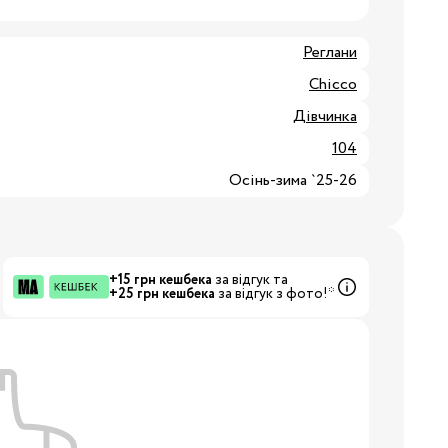
8/29
Реглани
Chicco
3/34
Бренди:
Дівчинка
104
Осінь-зима `25-26
+15 грн кешбека
за відгук та
+25 грн кешбека
за відгук з фото!*
Бренди: