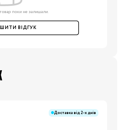
товар поки не залишали.
ШИТИ ВІДГУК
Х
Доставка від
2-х днів