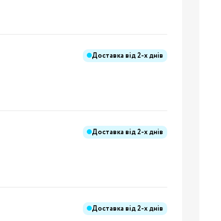
ння
Доставка від
2-х днів
иків
і
ння
ання
Доставка від
2-х днів
ники
Бренди:
Доставка від
2-х днів