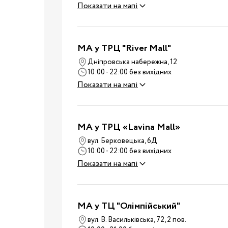
Показати на мапі
Ванночки
Аксесуари для ванн
Подарунки та сувеніри
MA у ТРЦ "River Mall"
Стільчики для годуванн
Дніпровська набережна, 12
Електроприлади
10:00 - 22:00 без вихідних
Показати на мапі
Коляски
Віжки
Нагрудні сумки
Вулиця
MA у ТРЦ «Lavina Mall»
Дитячий транспорт
вул. Берковецька, 6Д
Аксесуари для колясок
10:00 - 22:00 без вихідних
Показати на мапі
Автокрісла
Аксесуари для
Подорожі
подорожей
MA у ТЦ "Олімпійський"
Валізи для подороже
вул. В. Васильківська, 72, 2 пов.