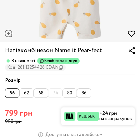
Напівкомбінезон Name it Pear-fect
В наявності
Кешбек за відгук
Код: 261.13254426.CDAN
Розмір
56
62
68
74
80
86
799 грн
+24 грн
на ваш рахунок
998 грн
Доступна оплата кешбеком