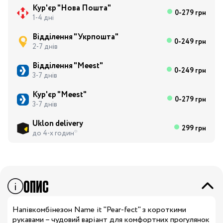
Кур'єр "Нова Пошта"
0-279 грн
1-4 дні
Відділення "Укрпошта"
0-249 грн
2-7 днів
Відділення "Meest"
0-249 грн
3-7 днів
Кур'єр "Meest"
0-279 грн
3-7 днів
Uklon delivery
299 грн
до 4-х годин*
ОПИС
Напівкомбінезон Name it "Pear-fect" з короткими
рукавами – чудовий варіант для комфортних прогулянок