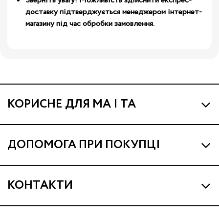
Зверніть увагу! Можливість здійснити експрес-
доставку підтверджується менеджером інтернет-
магазину під час обробки замовлення.
КОРИСНЕ ДЛЯ МА І ТА
Про МА та Маминих Асистентів
ДОПОМОГА ПРИ ПОКУПЦІ
Програма Ма Кешбек
Наші магазини
Ма Клуб
КОНТАКТИ
Доставка і оплата
Подарункові сертифікати
support@ma.com.ua
Гарантія та сервіс
Trade-in