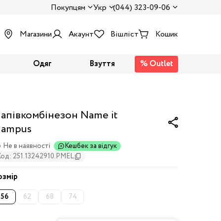
Покупцям
Укр
(044) 323-09-06
Магазини
Акаунт
Вішліст
Кошик
Одяг
Взуття
% Outlet
апівкомбінезон Name it
ampus
Не в наявності
Кешбек за відгук
Код: 251.13242910.PMEL
озмір
56
62
68
74