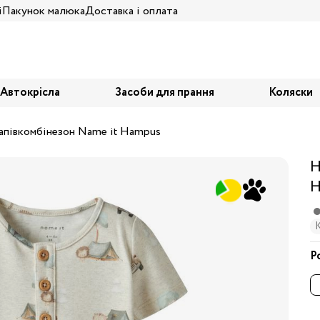
і
Пакунок малюка
Доставка і оплата
Автокрісла
Засоби для прання
Коляски
апівкомбінезон Name it Hampus
Н
H
Р