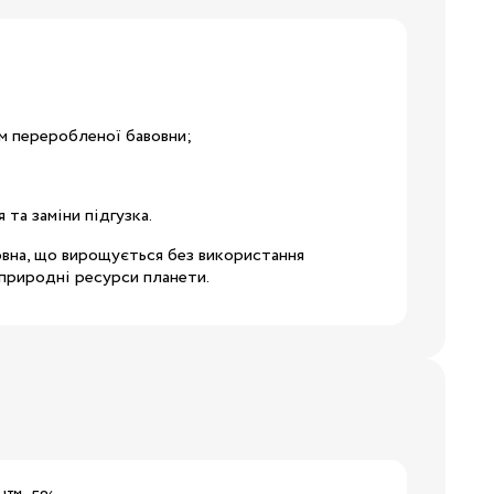
м переробленої бавовни;
19
24
 та заміни підгузка.
28.5
вовна, що вирощується без використання
 природні ресурси планети.
32
34.5
38
3/24