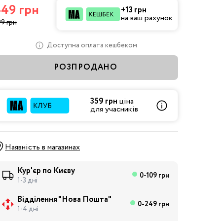
49 грн
+13 грн
на ваш рахунок
9 грн
Доступна оплата кешбеком
РОЗПРОДАНО
359 грн
ціна
для учасників
Наявність в магазинах
Кур'єр по Києву
0-109 грн
1-3 дні
Відділення "Нова Пошта"
0-249 грн
1-4 дні