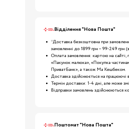
Дитячі суміші
Каші
Пюре та снеки
Стільчики для годува
Відділення "Нова Пошта"
Аксесуари для стільч
*Доставка безкоштовна при замовленні
Молоковідсмоктувач
замовленні до 1899 грн – 99-249 грн (з
Пляшечки для годува
Оплата замовлення: картою на сайті, 
Соски для пляшечок
«Пакунок малюка», «Покупка частинам
Годування
Пустушки, карабіни
ПриватБанк», а також Ма Кешбеком.
Доставка здійснюється на працюючі в
Машини для приготув
Термін доставки: 1-4 дні, але може зм
суміші
Відправки замовлень здійснюються ко
Підігрівачі та
стерилізатори
Пароварки-блендери
Слинявчики та нагруд
Дитячий посуд
Поштомат "Нова Пошта"