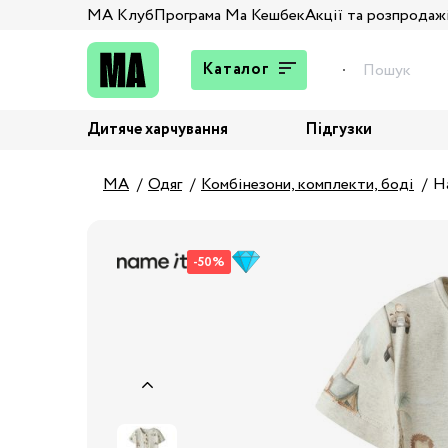
МА Клуб
Програма Ма Кешбек
Акції та розпродаж
Каталог
Дитяче харчування
Підгузки
Подарунки
Штани та джинси
MA
Одяг
Комбінезони, комплекти, боді
Н
Верхній одяг
Жакети та піджаки
-50%
Кардигани та світшоти
Колготи та шкарпетки
Комбінезони,
комплекти, боді
Костюми
Купальники та плавки
Спідня білизна