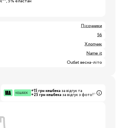
el™, 5% еластан
8/29
Пісочники
3/34
Бренди:
56
Хлопчик
Name it
Outlet весна-літо
+15 грн кешбека
за відгук та
+25 грн кешбека
за відгук з фото!*
Бренди: