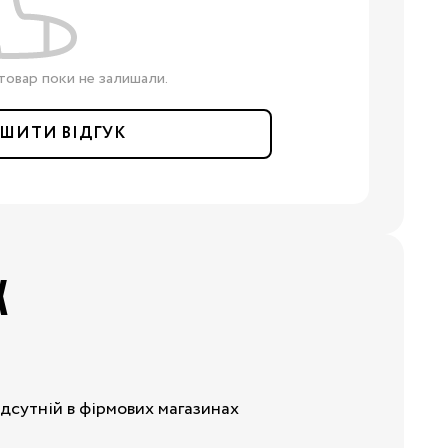
товар поки не залишали.
ШИТИ ВІДГУК
Х
ідсутній в фірмових магазинах