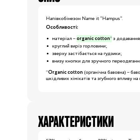
Капці
Туфлі
Напівкобінезон Name it "Hampus".
Взуття за розміром
Особливості:
матеріал –
organic cotton
*
з додавання
15
16
17
18
круглий виріз горловини;
зверху застібається на гудзики;
20
21
22
23
Взуття
внизу кнопки для зручного переодягання
25
26
27
28
*
Organic cotton
(органічна бавовна) – ба
шкідливих хімікатів та згубного впливу на
29
30
31
31.5
32.5
33
33.5
34
ХАРАКТЕРИСТИКИ
35
36
37
37.5
39
40
20/21
22/23
2