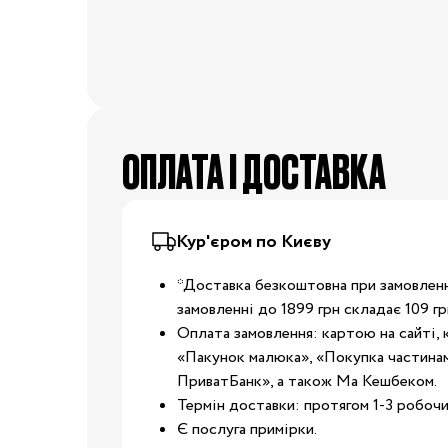
Ванночки
Аксесуари для ванн
Подарунки та сувеніри
Стільчики для годуванн
Електроприлади
OПЛАТА І ДОСТАВКА
Коляски
Віжки
Нагрудні сумки
Вулиця
Кур'єром по Києву
Дитячий транспорт
*Доставка безкоштовна при замовленні
Аксесуари для колясок
замовленні до 1899 грн складає 109 гр
Автокрісла
Оплата замовлення: картою на сайті, 
«Пакунок малюка», «Покупка частинам
Аксесуари для
Подорожі
ПриватБанк», а також Ма Кешбеком.
подорожей
Термін доставки: протягом 1-3 робочих
Валізи для подороже
Є послуга примірки.