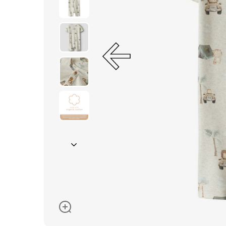
Окуляри сонцезахисні
Пелюшки
Піжами та халати
Сукні та спідниці
Термобілизна
Рушники та накидки
Одяг
Реглани, поло та
сорочки
Рюкзаки та сумки
Футболки та майки
Шапки, шарфи,
рукавички
Шорти
Аксесуари
Одяг за розміром