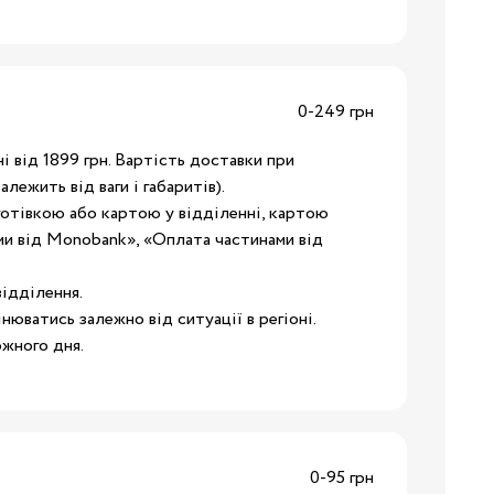
ння
0-249 грн
иків
 від 1899 грн. Вартість доставки при
і
алежить від ваги і габаритів).
ння
готівкою або картою у відділенні, картою
и від Monobank», «Оплата частинами від
ідділення.
ання
інюватись залежно від ситуації в регіоні.
жного дня.
ники
Бренди:
0-95 грн