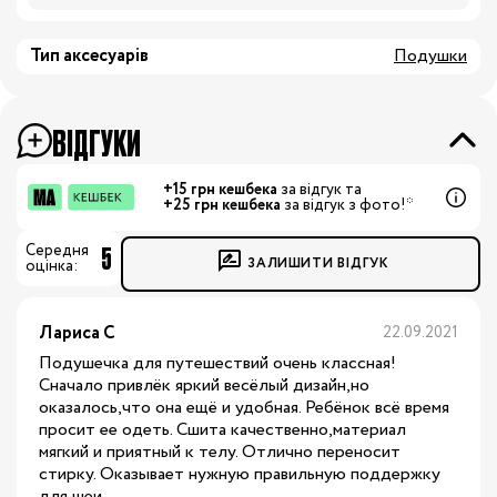
Тип аксесуарів
Подушки
ВІДГУКИ
+15 грн кешбека
за відгук та
+25 грн кешбека
за відгук з фото!*
5
Середня
ЗАЛИШИТИ ВІДГУК
оцінка:
Лариса C
22.09.2021
Подушечка для путешествий очень классная!
Сначало привлёк яркий весёлый дизайн,но
оказалось,что она ещё и удобная. Ребёнок всё время
просит ее одеть. Сшита качественно,материал
мягкий и приятный к телу. Отлично переносит
стирку. Оказывает нужную правильную поддержку
для шеи.