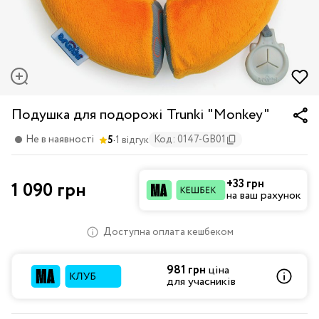
Подушка для подорожі Trunki "Monkey"
·
Не в наявності
Код: 0147-GB01
5
1 відгук
+33 грн
1 090 грн
на ваш рахунок
Доступна оплата кешбеком
981 грн
ціна
для учасників