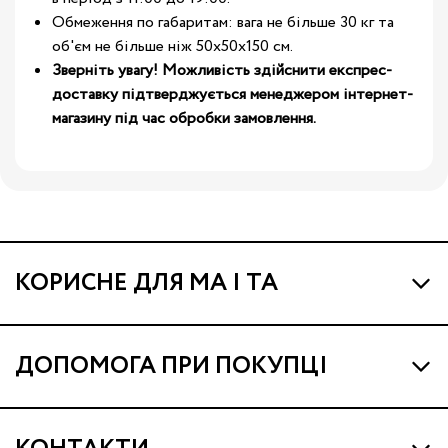
Обмеження по габаритам: вага не більше 30 кг та
об'єм не більше ніж 50х50х150 см.
Зверніть увагу! Можливість здійснити експрес-
доставку підтверджується менеджером інтернет-
магазину під час обробки замовлення.
КОРИСНЕ ДЛЯ МА І ТА
Про МА та Маминих Асистентів
ДОПОМОГА ПРИ ПОКУПЦІ
Програма Ма Кешбек
Наші магазини
Ма Клуб