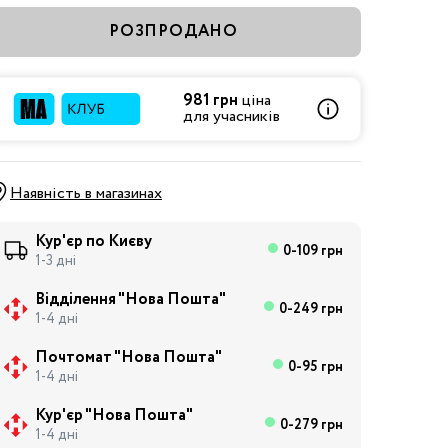
РОЗПРОДАНО
981 грн
ціна
для учасників
Наявність в магазинах
Кур'єр по Києву
0-109 грн
1-3 дні
Відділення "Нова Пошта"
0-249 грн
1-4 дні
Почтомат "Нова Пошта"
0-95 грн
1-4 дні
Кур'єр "Нова Пошта"
0-279 грн
1-4 дні