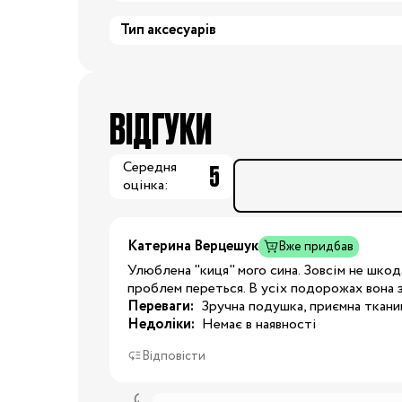
Подушки для годування
Тип аксесуарів
Ліжечка та колиски
Постільні
приналежності
Дитячі меблі
ВІДГУКИ
Пеленальні столики
Манежі
Середня
5
оцінка:
Килими
Крісла-гойдалки,
шезлонги
Катерина Верцешук
Вже придбав
Ходунки
Улюблена "киця" мого сина. Зовсім не шкод
Дитяча
Радіо- та відеоняні
проблем переться. В усіх подорожах вона з
кімната
Переваги:
 Зручна подушка, приємна ткани
Дитячі ваги
Недоліки:
 Немає в наявності
Зволожувачі повітря
Відповісти
Дитяча безпека
Нічники