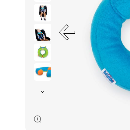
Окуляри сонцезахисні
Пелюшки
Піжами та халати
Сукні та спідниці
Термобілизна
Рушники та накидки
Одяг
Реглани, поло та
сорочки
Рюкзаки та сумки
Футболки та майки
Шапки, шарфи,
рукавички
Шорти
Аксесуари
Одяг за розміром