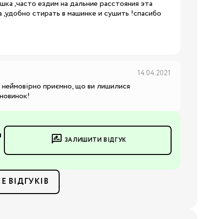
шка ,часто ездим на дальние расстояния эта
 ,удобно стирать в машинке и сушить !спасибо
ння
иків
і
14.04.2021
 неймовірно приємно, що ви лишилися 
ння
 новинок!
ання
и
ЗАЛИШИТИ ВІДГУК
Е ВІДГУКІВ
ники
Бренди: