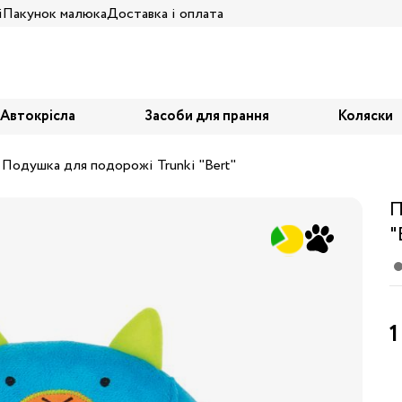
і
Пакунок малюка
Доставка і оплата
Автокрісла
Засоби для прання
Коляски
Подушка для подорожі Trunki "Bert"
П
"
1