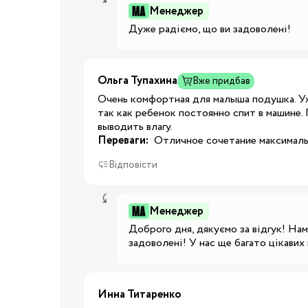
Менеджер
Ванночки
Дуже радіємо, що ви задоволені!
Аксесуари для ванн
Подарунки та сувеніри
Стільчики для годуванн
Ольга Тупахина
Вже придбав
Електроприлади
Очень комфортная для малыша подушка. Уж
так как ребенок постоянно спит в машине.
Коляски
выводить влагу.
Переваги:
 Отличное сочетание максималь
Віжки
Нагрудні сумки
Вулиця
Відповісти
Дитячий транспорт
Аксесуари для колясок
Менеджер
Автокрісла
Доброго дня, дякуємо за відгук! Нам
задоволені! У нас ще багато цікавих
Аксесуари для
Подорожі
подорожей
Валізи для подороже
Инна Титаренко