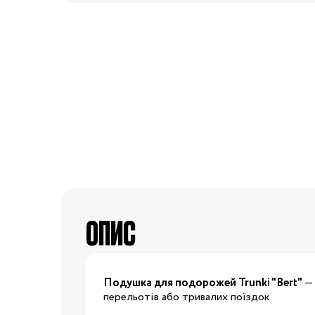
50-68 см
74-86 см
92-104 см
110-128 см
134-146 см
152-176 см
Босоніжки
Черевики та
напівчеревики
ОПИС
Кеди
Кросівки
Пінетки
Подушка для подорожей Trunki "Bert"
Чоботи
— 
перельотів або тривалих поїздок.
Сланці