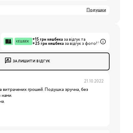
Подушки
+15 грн кешбека
за відгук та
+25 грн кешбека
за відгук з фото!*
ЗАЛИШИТИ ВІДГУК
21.10.2022
а витрачених грошей. Подушка зручна, без
 нами.
на.