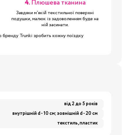
4.
Плюшева тканина
8/29
Завдяки м'якій текстильної поверхні
подушки, малюк із задоволенням буде на
ній засинати.
3/34
Бренди:
 бренду Trunki зробить кожну поїздку
від 2 до 5 років
внутрішній d - 10 см; зовнішній d - 20 см
текстиль, пластик
Бренди: