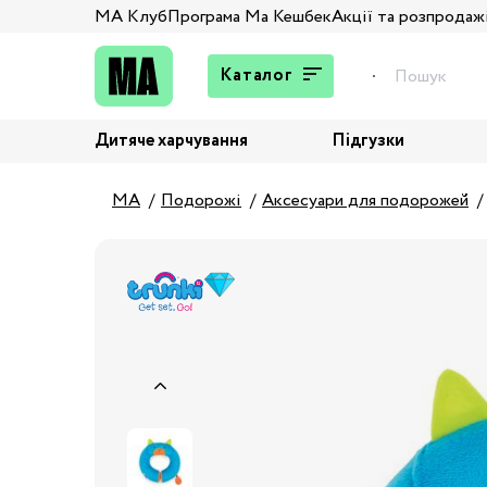
МА Клуб
Програма Ма Кешбек
Акції та розпродаж
Каталог
Дитяче харчування
Підгузки
Подарунки
Штани та джинси
MA
Подорожі
Аксесуари для подорожей
Верхній одяг
Жакети та піджаки
Кардигани та світшоти
Колготи та шкарпетки
Комбінезони,
комплекти, боді
Костюми
Купальники та плавки
Спідня білизна