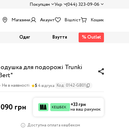
Покупцям
Укр
(044) 323-09-06
Магазини
Акаунт
Вішліст
Кошик
Одяг
Взуття
% Outlet
одушка для подорожі Trunki
Bert"
·
Не в наявності
Код: 0142-GB01
5
4 відгука
+33 грн
 090 грн
на ваш рахунок
Доступна оплата кешбеком