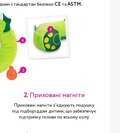
одним стандартам безпеки
CE
та
ASTM.
19
24
28.5
32
2.
Приховані магніти
34.5
і
Приховані магніти з'єднують подушку
під підборіддям дитини, що забезпечує
38
підтримку голови по всьому колу.
3/24