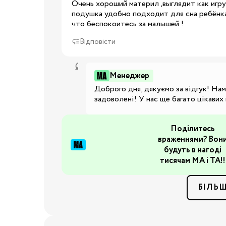
Дитячі суміші
Очень хороший материл ,выглядит как игру
подушка удобно подходит для сна ребёнка
Каші
что беспокоитесь за малышей !
Пюре та снеки
Відповісти
Стільчики для годува
Аксесуари для стільч
Молоковідсмоктувач
Менеджер
Доброго дня, дякуємо за відгук! Нам
Пляшечки для годува
задоволені! У нас ще багато цікавих
Соски для пляшечок
Годування
Пустушки, карабіни
Поділитесь
Машини для приготув
враженнями? Вон
суміші
будуть в нагоді
Підігрівачі та
тисячам МА і ТА!!
стерилізатори
БІЛЬШ
Пароварки-блендери
Слинявчики та нагруд
Дитячий посуд