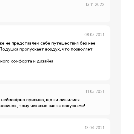
13.11.2022
Бренди:
я
08.05.2021
е не представлем себе путешествия без нее,
 Подушка пропускает воздух, что позволяет
ного комфорта и дизайна
Бренди:
11.05.2021
 неймовірно приємно, що ви лишилися 
 новинок, тому чекаємо вас за покупками!
Бренди:
й
13.04.2021