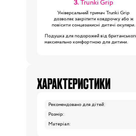
3.
Trunki Grip
Універсальний тримач Trunki Grip
24/25
25/26
26/27
27/28
2
дозволяє закріпити ковдрочку або ж
повісити сонцезахисні дитячі окуляри.
29/30
30/31
31/32
32/33
3
Подушка для подорожей від британського
максимально комфортною для дитини.
34/35
Одяг для вагітних
Білизна допологова
Білизна післяпологова
ХАРАКТЕРИСТИКИ
Вітаміни
Гігієна мами
Для
мам
Косметика для мам
Рекомендовано для дітей:
Набори в пологовий
Розмір:
будинок
Матеріал:
Молоковідсмоктувачі