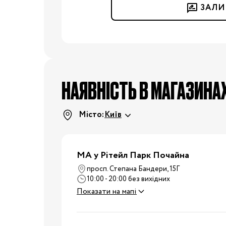
ЗАЛИ
24/25
25/26
26/27
27/28
2
29/30
30/31
31/32
32/33
3
34/35
НАЯВНІСТЬ В МАГАЗИНА
Одяг для вагітних
Білизна допологова
Місто:
Київ
Білизна післяпологова
Вітаміни
МА у Рітейл Парк Почайна
Гігієна мами
Для
мам
просп. Степана Бандери, 15Г
Косметика для мам
10:00 - 20:00 без вихідних
Набори в пологовий
Показати на мапі
будинок
Молоковідсмоктувачі