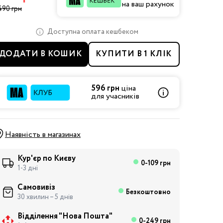
на ваш рахунок
490 грн
Доступна оплата кешбеком
ДОДАТИ В КОШИК
КУПИТИ В 1 КЛІК
596 грн
ціна
для учасників
Наявність в магазинах
Кур'єр по Києву
0-109 грн
1-3 дні
Самовивіз
Безкоштовно
30 хвилин – 5 днів
Відділення "Нова Пошта"
0-249 грн