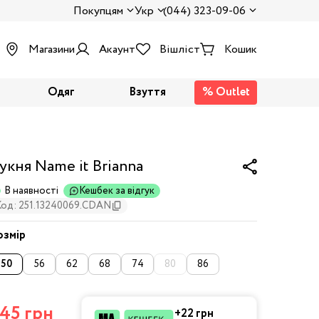
Покупцям
Укр
(044) 323-09-06
Магазини
Акаунт
Вішліст
Кошик
Одяг
Взуття
% Outlet
укня Name it Brianna
В наявності
Кешбек за відгук
Код: 251.13240069.CDAN
озмір
50
56
62
68
74
80
86
45 грн
+22 грн