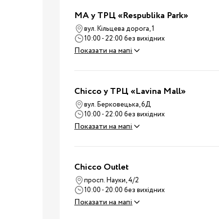
Ванночки
MA у ТРЦ «Respublika Park»
Аксесуари для ванн
вул. Кільцева дорога, 1
10:00 - 22:00 без вихідних
Подарунки та сувеніри
Показати на мапі
Стільчики для годуванн
Електроприлади
Коляски
Chicco у ТРЦ «Lavina Mall»
Віжки
вул. Берковецька, 6Д
10:00 - 22:00 без вихідних
Нагрудні сумки
Вулиця
Показати на мапі
Дитячий транспорт
Аксесуари для колясок
Автокрісла
Chicco Outlet
Аксесуари для
просп. Науки, 4/2
Подорожі
подорожей
10:00 - 20:00 без вихідних
Валізи для подороже
Показати на мапі