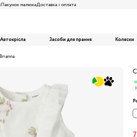
і
Пакунок малюка
Доставка і оплата
Автокрісла
Засоби для прання
Коляски
Brianna
С
Р
7