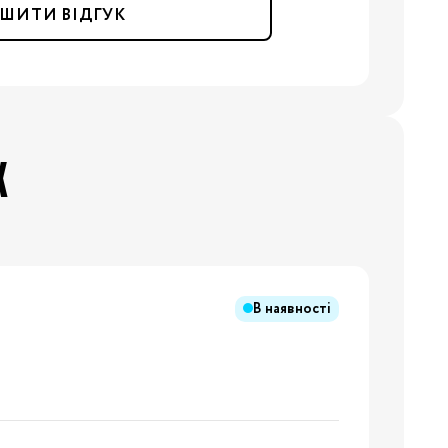
ШИТИ ВІДГУК
8/29
3/34
Бренди:
Х
В наявності
Бренди: