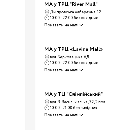
Подушки для годування
MA у ТРЦ "River Mall"
Ліжечка та колиски
Дніпровська набережна, 12
10:00 - 22:00 без вихідних
Постільні
Показати на мапі
приналежності
Дитячі меблі
Пеленальні столики
MA у ТРЦ «Lavina Mall»
Манежі
вул. Берковецька, 6Д
Килими
10:00 - 22:00 без вихідних
Крісла-гойдалки,
Показати на мапі
шезлонги
Ходунки
Дитяча
Радіо- та відеоняні
кімната
MA у ТЦ "Олімпійський"
Дитячі ваги
вул. В. Васильківська, 72, 2 пов.
10:00 - 21:00 без вихідних
Зволожувачі повітря
Показати на мапі
Дитяча безпека
Нічники