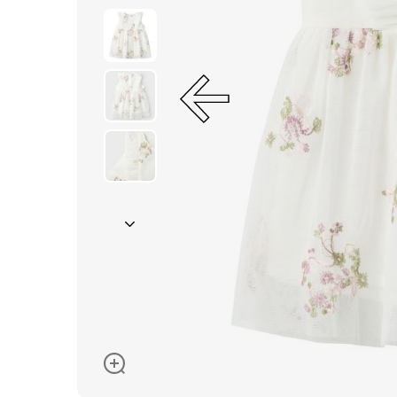
Окуляри сонцезахисні
Пелюшки
Піжами та халати
Сукні та спідниці
Термобілизна
Рушники та накидки
Одяг
Реглани, поло та
сорочки
Рюкзаки та сумки
Футболки та майки
Шапки, шарфи,
рукавички
Шорти
Аксесуари
Одяг за розміром