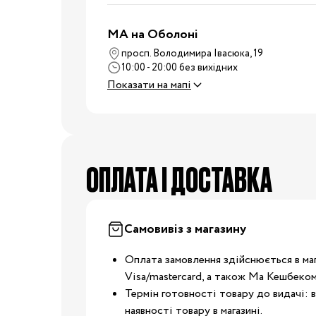
Дитячі суміші
Каші
MA на Оболоні
Пюре та снеки
просп. Володимира Івасюка, 19
Стільчики для годува
10:00 - 20:00 без вихідних
Аксесуари для стільч
Показати на мапі
Молоковідсмоктувач
Пляшечки для годува
Соски для пляшечок
Годування
OПЛАТА І ДОСТАВКА
Пустушки, карабіни
Машини для приготув
суміші
Підігрівачі та
Самовивіз з магазину
стерилізатори
Оплата замовлення здійснюється в маг
Пароварки-блендери
Visa/mastercard, а також Ма Кешбеком
Слинявчики та нагруд
Термін готовності товару до видачі: в
Дитячий посуд
наявності товару в магазині.