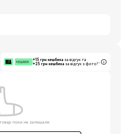
19
24
+15 грн кешбека
за відгук та
+25 грн кешбека
за відгук з фото!*
28.5
32
34.5
38
товар поки не залишали.
3/24