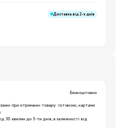
Доставка від
2-х днів
ння
иків
і
ння
ання
Безкоштовно
азині при отриманні товару: готівкою, картами
.
ники
ід 30 хвилин до 5-ти днів, в залежності від
Бренди: