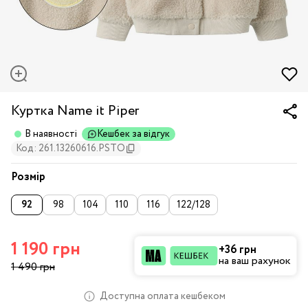
Куртка Name it Piper
В наявності
Кешбек за відгук
Код: 261.13260616.PSTO
Розмір
92
98
104
110
116
122/128
1 190 грн
+36 грн
на ваш рахунок
1 490 грн
Доступна оплата кешбеком