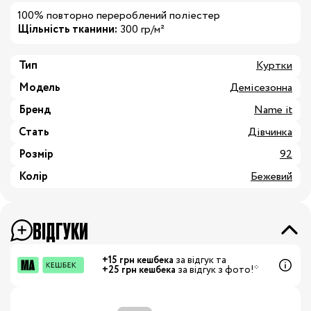
100% повторно перероблений поліестер
Щільність тканини:
300 гр/м²
Тип
Куртки
Модель
Демісезонна
Бренд
Name it
Стать
Дівчинка
Розмір
92
Колір
Бежевий
ВІДГУКИ
+15 грн кешбека
за відгук та
+25 грн кешбека
за відгук з фото!*