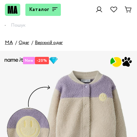
Каталог
MA
Одяг
Верхній одяг
New
-20%