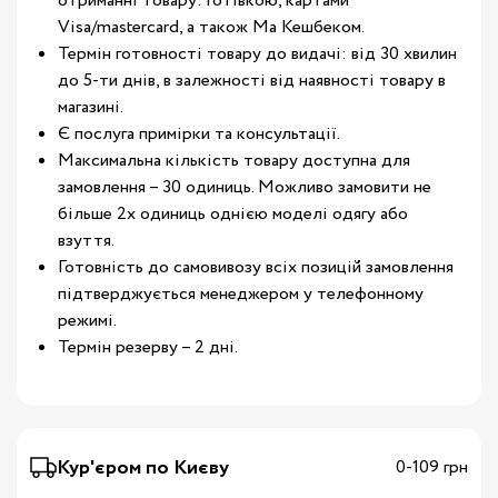
отриманні товару: готівкою, картами
Visa/mastercard, а також Ма Кешбеком.
Термін готовності товару до видачі: від 30 хвилин
до 5-ти днів, в залежності від наявності товару в
магазині.
Є послуга примірки та консультації.
Максимальна кількість товару доступна для
замовлення – 30 одиниць. Можливо замовити не
більше 2х одиниць однією моделі одягу або
взуття.
Готовність до самовивозу всіх позицій замовлення
підтверджується менеджером у телефонному
режимі.
Термін резерву – 2 дні.
Кур'єром по Києву
0-109 грн