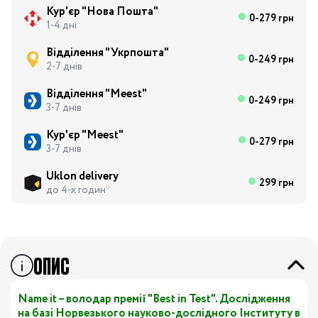
Кур'єр "Нова Пошта"
0-279 грн
1-4 дні
Відділення "Укрпошта"
0-249 грн
2-7 днів
Відділення "Meest"
0-249 грн
3-7 днів
Кур'єр "Meest"
0-279 грн
3-7 днів
Uklon delivery
299 грн
до 4-х годин*
ОПИС
Name it – володар премії "Best in Test". Дослідження
на базі Норвезького науково-дослідного Інституту в