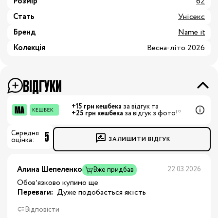
Розмір
62
Стать
Унісекс
Бренд
Name it
Колекція
Весна-літо 2026
ВІДГУКИ
+15 грн кешбека
за відгук та
+25 грн кешбека
за відгук з фото!*
5
Середня
ЗАЛИШИТИ ВІДГУК
оцінка:
Алина Шепеленко
22.03.2026
Вже придбав
Обовʼязково купимо ще
Переваги:
 Дуже подобається якість
Відповісти