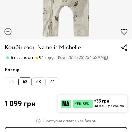
Комбінезон Name it Michelle
·
В наявності
Код: 261.13251754.SSAN
5
1 відгук
Розмір
56
62
68
74
+33 грн
1 099 грн
на ваш рахунок
Доступна оплата кешбеком