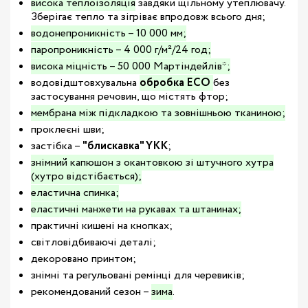
висока теплоізоляція
завдяки щільному утеплювачу.
Зберігає тепло та зігріває впродовж всього дня;
водонепроникність – 10 000 мм;
паропроникність – 4 000 г/м²/24 год;
висока міцність – 50 000 Мартіндейлів*;
водовідштовхувальна
обробка ECO
без
застосування речовин, що містять фтор;
мембрана між підкладкою та зовнішньою тканиною;
проклеєні шви;
застібка –
"блискавка" YKK
;
знімний капюшон з окантовкою зі штучного хутра
(хутро відстібається);
еластична спинка;
еластичні манжети на рукавах та штанинах;
практичні кишені на кнопках;
світловідбиваючі деталі;
декоровано принтом;
знімні та регульовані ремінці для черевиків;
рекомендований сезон –
зима
.