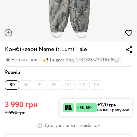
Комбінезон Name it Lumi Tale
·
Не в наявності
Код: 253.13235726.UGRE
5
1 відгук
Розмір
80
86
92
98
104
110
116
3 990 грн
+120 грн
на ваш рахунок
4 990 грн
Доступна оплата кешбеком