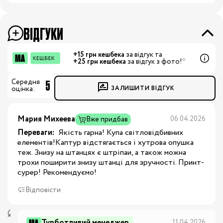
ВІДГУКИ
+15 грн кешбека
за відгук та
+25 грн кешбека
за відгук з фото!*
5
Середня
ЗАЛИШИТИ ВІДГУК
оцінка:
Мария Михеева
06.04.2026
Вже придбав
Переваги:
 Якість гарна! Купа світловідбивних 
елементів!Каптур відстягається і хутрова опушка 
теж. Знизу на штанцях є штріпаи, а також можна 
трохи поширити знизу штанці для зручності. Принт-
сурер! Рекомендуємо!
Відповісти
Турботливий менеджер
11.04.2026