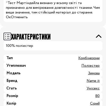
*Тест Мартіндейла визнано у всьому світі та
призначено для вимірювання довговічності тканини. Чим
вище значення, тим стійкіший матеріал до стирання.
ОкОтменить
ХАРАКТЕРИСТИКИ
100% поліестер
Тип
Комбінезони
Утеплювач
Поліестер
Модель
Зимова
Бренд
Name it
Стать
Унісекс
Розмір
80
Колір
Сірий