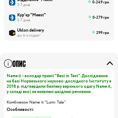
0-249 грн
3-7 днів
Кур'єр "Meest"
0-279 грн
3-7 днів
Uklon delivery
299 грн
до 4-х годин*
ОПИС
Name it – володар премії "Best in Test". Дослідження
на базі Норвезького науково-дослідного Інституту в
2018 р. підтвердили безпеку верхнього одягу Name it,
у складі якої не виявлені шкідливі речовини.
Комбінезон Name it "Lumi Tale".
Особливості: