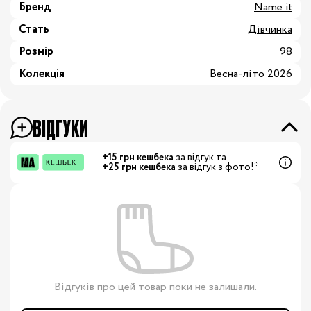
Бренд
Name it
Стать
Дівчинка
Розмір
98
Колекція
Весна-літо 2026
ВІДГУКИ
+15 грн кешбека
за відгук та
+25 грн кешбека
за відгук з фото!*
Відгуків про цей товар поки не залишали.