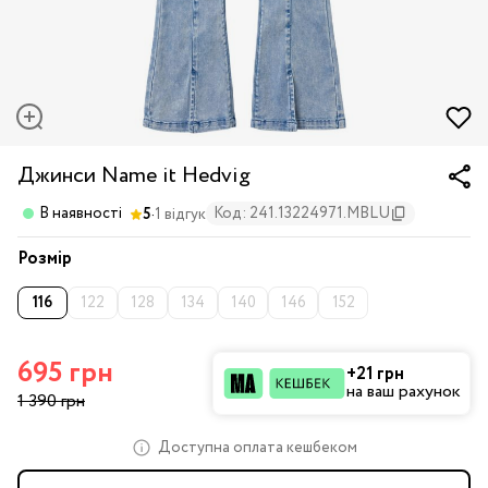
Джинси Name it Hedvig
·
В наявності
Код: 241.13224971.MBLU
5
1 відгук
Розмір
116
122
128
134
140
146
152
695 грн
+21 грн
на ваш рахунок
1 390 грн
Доступна оплата кешбеком