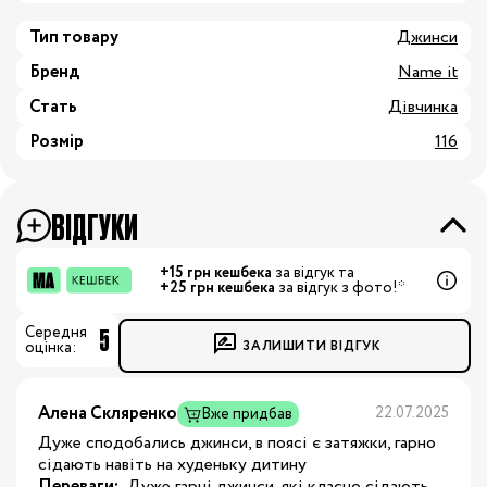
Тип товару
Джинси
Бренд
Name it
Стать
Дівчинка
Розмір
116
ВІДГУКИ
+15 грн кешбека
за відгук та
+25 грн кешбека
за відгук з фото!*
5
Середня
ЗАЛИШИТИ ВІДГУК
оцінка:
Алена Скляренко
22.07.2025
Вже придбав
Дуже сподобались джинси, в поясі є затяжки, гарно
сідають навіть на худеньку дитину
Переваги:
 Дуже гарні джинси, які класно сідають, 