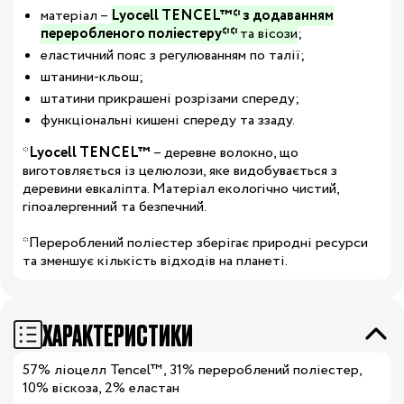
матеріал –
Lyocell TENCEL™* з додаванням
переробленого поліестеру**
та вісози
;
еластичний пояс з регулюванням по талії;
штанини-кльош;
штатини прикрашені розрізами спереду;
функціональні кишені спереду та ззаду.
*
Lyocell TENCEL™
– деревне волокно, що
виготовляється із целюлози, яке видобувається з
деревини евкаліпта. Матеріал екологічно чистий,
гіпоалергенний та безпечний.
*Перероблений поліестер зберігає природні ресурси
та зменшує кількість відходів на планеті.
ХАРАКТЕРИСТИКИ
57% ліоцелл Tencel™, 31% перероблений поліестер,
10% віскоза, 2% еластан