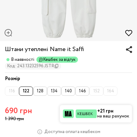
Штани утеплені Name it Saffi
В наявності
Кешбек за відгук
Код: 243.13232596.JSTR
Розмір
116
122
128
134
140
146
152
164
690 грн
+21 грн
на ваш рахунок
1 390 грн
Доступна оплата кешбеком