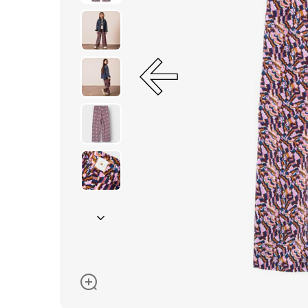
Окуляри сонцезахисні
Пелюшки
Піжами та халати
Сукні та спідниці
Термобілизна
Рушники та накидки
Одяг
Реглани, поло та
сорочки
Рюкзаки та сумки
Футболки та майки
Шапки, шарфи,
рукавички
Шорти
Аксесуари
Одяг за розміром