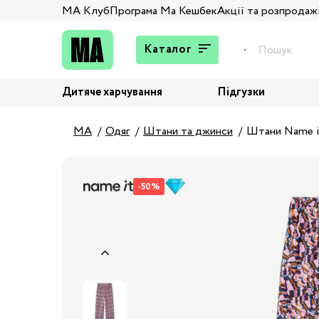
МА Клуб
Програма Ма Кешбек
Акції та розпродаж
Каталог
Дитяче харчування
Підгузки
Подарунки
Штани та джинси
MA
Одяг
Штани та джинси
Штани Name i
Верхній одяг
Жакети та піджаки
-50%
Кардигани та світшоти
Колготи та шкарпетки
Комбінезони,
комплекти, боді
Костюми
Купальники та плавки
Спідня білизна