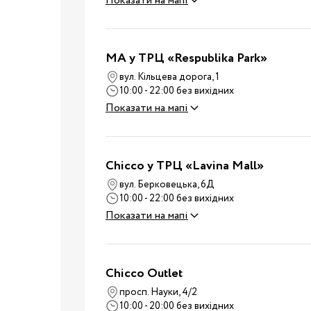
Дитячі суміші
Показати на мапі
Каші
Пюре та снеки
MA у ТРЦ «Respublika Park»
Стільчики для годува
вул. Кільцева дорога, 1
Аксесуари для стільч
10:00 - 22:00 без вихідних
Молоковідсмоктувач
Показати на мапі
Пляшечки для годува
Соски для пляшечок
Годування
Chicco у ТРЦ «Lavina Mall»
Пустушки, карабіни
Машини для приготув
вул. Берковецька, 6Д
10:00 - 22:00 без вихідних
суміші
Показати на мапі
Підігрівачі та
стерилізатори
Пароварки-блендери
Chicco Outlet
Слинявчики та нагруд
просп. Науки, 4/2
Дитячий посуд
10:00 - 20:00 без вихідних