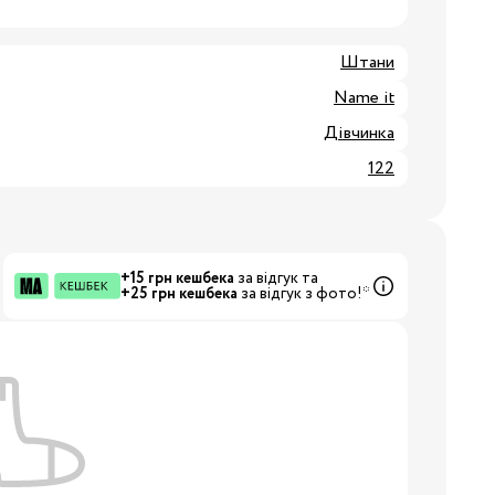
8/29
Штани
Name it
3/34
Бренди:
Дівчинка
122
+15 грн кешбека
за відгук та
+25 грн кешбека
за відгук з фото!*
Бренди: