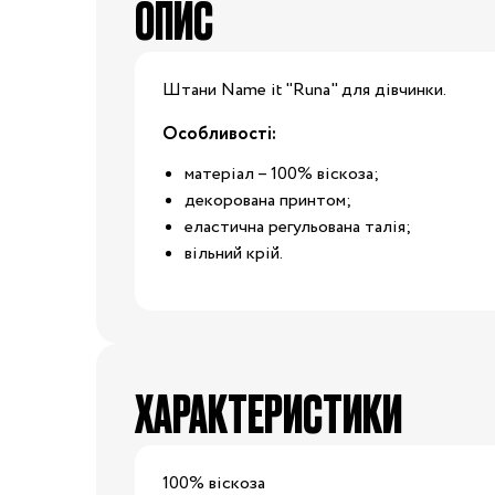
ОПИС
Капці
Туфлі
Взуття за розміром
Штани Name it "Runa" для дівчинки.
Особливості:
15
16
17
18
матеріал – 100% віскоза;
20
21
22
23
декорована принтом;
Взуття
еластична регульована талія;
вільний крій.
25
26
27
28
29
30
31
31.5
32.5
33
33.5
34
ХАРАКТЕРИСТИКИ
35
36
37
37.5
100% віскоза
39
40
20/21
22/23
2