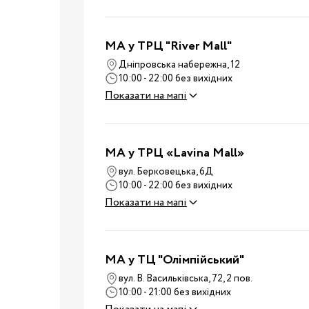
Ванночки
Аксесуари для ванн
MA у ТРЦ "River Mall"
Подарунки та сувеніри
Дніпровська набережна, 12
Стільчики для годуванн
10:00 - 22:00 без вихідних
Показати на мапі
Електроприлади
Коляски
Віжки
MA у ТРЦ «Lavina Mall»
Нагрудні сумки
Вулиця
вул. Берковецька, 6Д
Дитячий транспорт
10:00 - 22:00 без вихідних
Показати на мапі
Аксесуари для колясок
Автокрісла
Аксесуари для
Подорожі
MA у ТЦ "Олімпійський"
подорожей
вул. В. Васильківська, 72, 2 пов.
Валізи для подороже
10:00 - 21:00 без вихідних