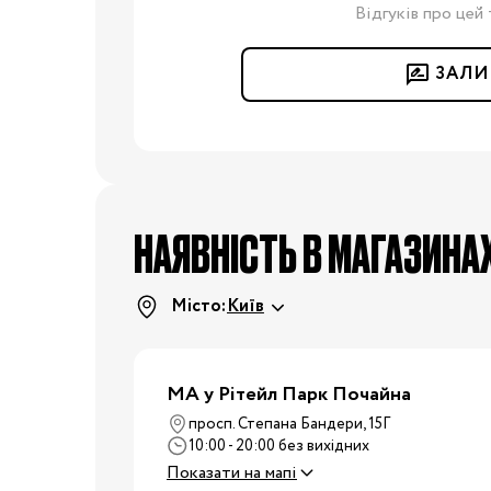
Подушки для годування
Відгуків про цей 
Ліжечка та колиски
Постільні
ЗАЛИ
приналежності
Дитячі меблі
Пеленальні столики
Манежі
Килими
НАЯВНІСТЬ В МАГАЗИНА
Крісла-гойдалки,
шезлонги
Місто:
Київ
Ходунки
Дитяча
Радіо- та відеоняні
кімната
Дитячі ваги
МА у Рітейл Парк Почайна
Зволожувачі повітря
просп. Степана Бандери, 15Г
10:00 - 20:00 без вихідних
Дитяча безпека
Показати на мапі
Нічники