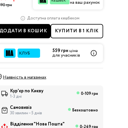
на ваш рахунок
390 грн
Доступна оплата кешбеком
ДОДАТИ В КОШИК
КУПИТИ В 1 КЛІК
559 грн
ціна
для учасників
Наявність в магазинах
Кур'єр по Києву
0-109 грн
1-3 дні
Самовивіз
Безкоштовно
30 хвилин – 5 днів
Відділення "Нова Пошта"
0-249 грн