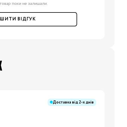
товар поки не залишали.
ШИТИ ВІДГУК
Х
Доставка від
2-х днів