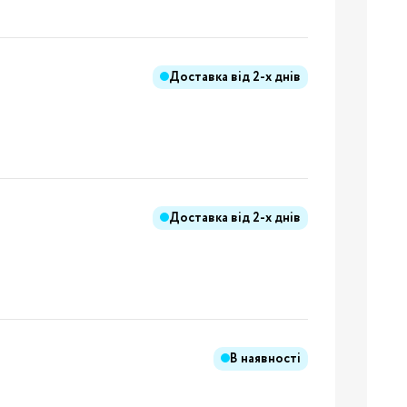
Доставка від
2-х днів
ння
иків
і
ння
Доставка від
2-х днів
ання
В наявності
ники
Бренди: