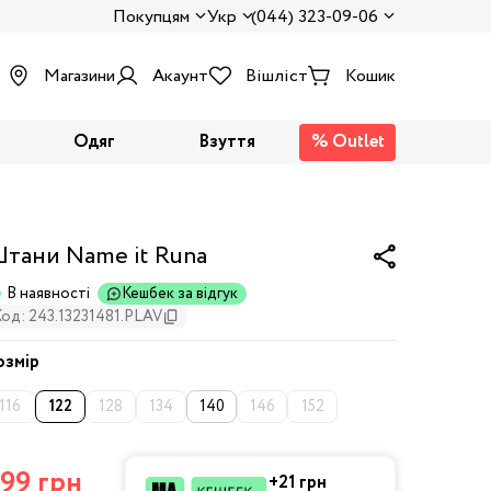
Покупцям
Укр
(044) 323-09-06
Магазини
Акаунт
Вішліст
Кошик
Одяг
Взуття
% Outlet
тани Name it Runa
В наявності
Кешбек за відгук
Код: 243.13231481.PLAV
озмір
116
122
128
134
140
146
152
99 грн
+21 грн