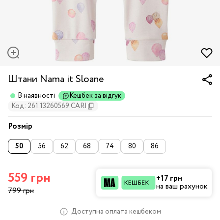
Штани Nama it Sloane
В наявності
Кешбек за відгук
Код: 261.13260569.CARI
Розмір
50
56
62
68
74
80
86
559 грн
+17 грн
на ваш рахунок
799 грн
Доступна оплата кешбеком