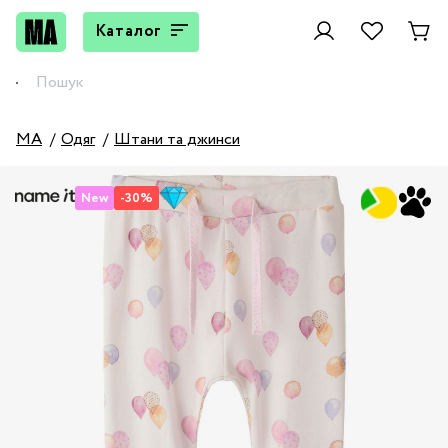
Каталог
MA
Одяг
Штани та джинси
New
-30%