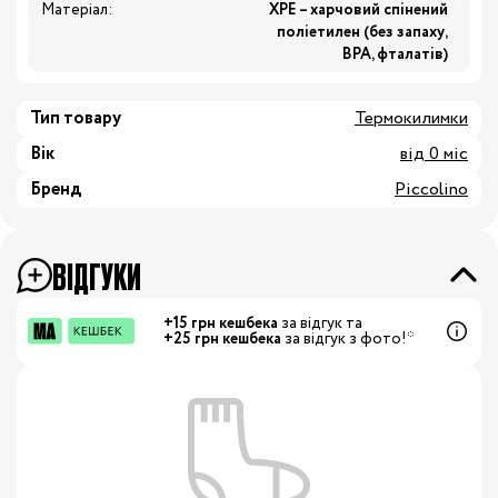
Матеріал:
XPE – харчовий спінений
поліетилен (без запаху,
BPA, фталатів)
Тип товару
Термокилимки
Вік
від 0 міс
Бренд
Piccolino
ВІДГУКИ
+15 грн кешбека
за відгук та
+25 грн кешбека
за відгук з фото!*