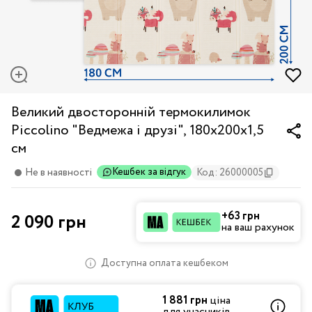
Великий двосторонній термокилимок
Piccolino "Ведмежа і друзі", 180х200х1,5
см
Кешбек за відгук
Не в наявності
Код: 26000005
+63 грн
2 090 грн
на ваш рахунок
Доступна оплата кешбеком
1 881 грн
ціна
для учасників