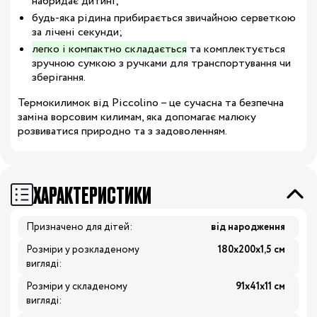
набридає дитині;
будь-яка рідина прибирається звичайною серветкою
за лічені секунди;
легко і компактно
складається
та комплектується
зручною сумкою з ручками для транспортування чи
зберігання.
Термокилимок від Piccolino – це сучасна та безпечна
заміна ворсовим килимам, яка допомагає малюку
розвиватися природно та з задоволенням.
ХАРАКТЕРИСТИКИ
Призначено для дітей:
від народження
Розміри у розкладеному
180х200х1,5 см
вигляді:
Розміри у складеному
91x41х11 см
вигляді: