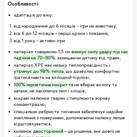
Особливості:
адаптація до віку:
від народження до 6 місяців – ігри на животику;
від 6 до 12 місяців – перші кроки і повзання;
від 1 року – активні ігри.
матеріал товщиною 1,5 см
знижує силу удару під час
падіння на 70–80%
, захищаючи дитину від травм;
матеріал XPE має низьку теплопровідність і
утримує до 98% тепла
, що дозволяє комфортно
гратися навіть на холодній підлозі;
100% герметичне покриття
не вбирає вологу та
запахи, не накопичує пил і кліщів;
яскраві малюнки тварин стимулюють зорову
концентрацію;
спеціальне ребристе тиснення забезпечує надійне
зчеплення з поверхнею, допомагаючи малюку легше
відштовхуватися;
килимок
двосторонній
– це рішення, яке довго не