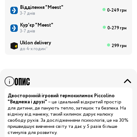
Відділення "Meest"
0-249 грн
3-7 днів
Кур'єр "Meest"
0-279 грн
3-7 днів
Uklon delivery
299 грн
до 4-х годин*
ОПИС
Двосторонній ігровий термокилимок Piccolino
"Ведмежа і друзі"
– це ідеальний відкритий простір
для дитини, де панують тепло, затишок та безпека. На
відміну від манежу, такий килимок дарує малюку
свободу рухів. За дослідженнями психологів, це на 30%
пришвидшує вивчення світу та дає у 5 разів більше
стимулів для розвитку.