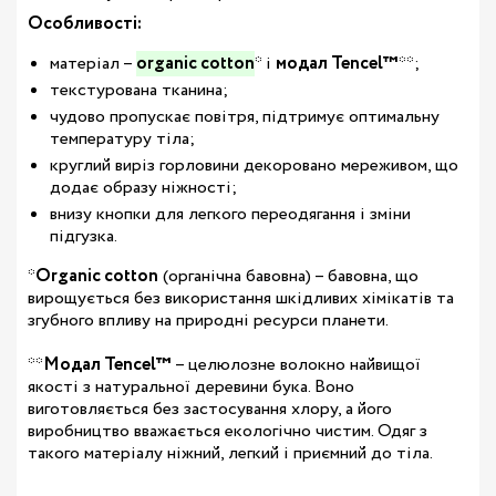
Особливості:
матеріал –
organic cotton
* і
модал Tencel™
**;
текстурована тканина;
чудово пропускає повітря, підтримує оптимальну
температуру тіла;
круглий виріз горловини декоровано мереживом, що
додає образу ніжності;
внизу кнопки для легкого переодягання і зміни
підгузка
.
*
Organic cotton
(органічна бавовна) – бавовна, що
вирощується без використання шкідливих хімікатів та
згубного впливу на природні ресурси планети.
**
Модал Tencel™
– целюлозне волокно найвищої
якості з натуральної деревини бука. Воно
виготовляється без застосування хлору, а його
виробництво вважається екологічно чистим. Одяг з
такого матеріалу ніжний, легкий і приємний до тіла.