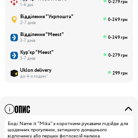
0-279 грн
1-4 дні
Відділення "Укрпошта"
0-249 грн
2-7 днів
Відділення "Meest"
0-249 грн
3-7 днів
Кур'єр "Meest"
0-279 грн
3-7 днів
Uklon delivery
299 грн
до 4-х годин*
ОПИС
Боді Name it "Mika" з короткими рукавами підійде для
щоденних прогулянок, затишного домашнього
відпочинку або перших фотосесій малюка.