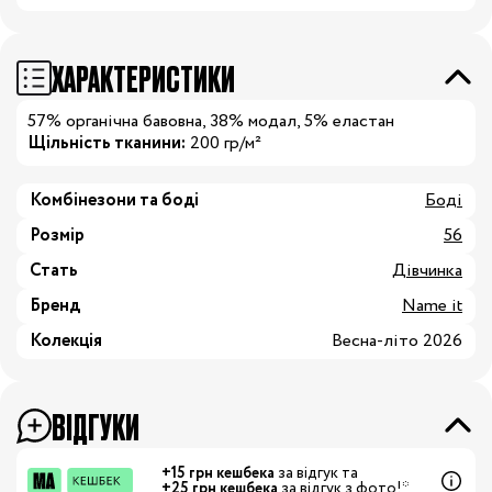
ХАРАКТЕРИСТИКИ
57% органічна бавовна, 38% модал, 5% еластан
Щільність тканини:
200 гр/м²
Комбінезони та боді
Боді
Розмір
56
Стать
Дівчинка
Бренд
Name it
Колекція
Весна-літо 2026
ВІДГУКИ
+15 грн кешбека
за відгук та
+25 грн кешбека
за відгук з фото!*