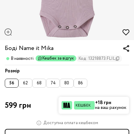
Боді Name it Mika
Кешбек за відгук
В наявності
Код: 13218873.FLIL
Розмір
56
62
68
74
80
86
+18 грн
599 грн
на ваш рахунок
Доступна оплата кешбеком