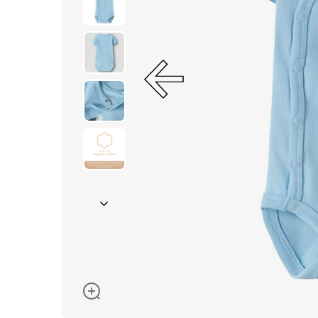
Окуляри сонцезахисні
Пелюшки
Піжами та халати
Сукні та спідниці
Термобілизна
Рушники та накидки
Одяг
Реглани, поло та
сорочки
Рюкзаки та сумки
Футболки та майки
Шапки, шарфи,
рукавички
Шорти
Аксесуари
Одяг за розміром