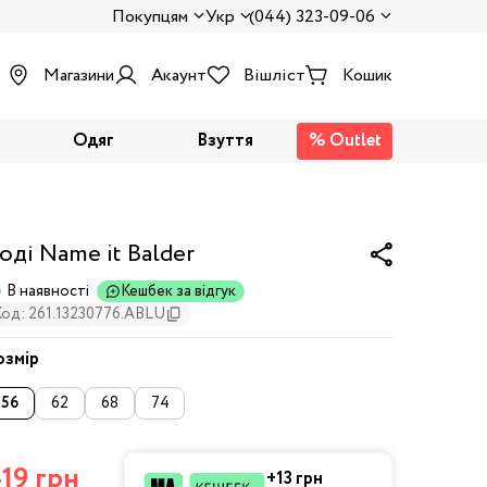
Покупцям
Укр
(044) 323-09-06
Магазини
Акаунт
Вішліст
Кошик
Одяг
Взуття
% Outlet
оді Name it Balder
В наявності
Кешбек за відгук
Код: 261.13230776.ABLU
озмір
56
62
68
74
19 грн
+13 грн