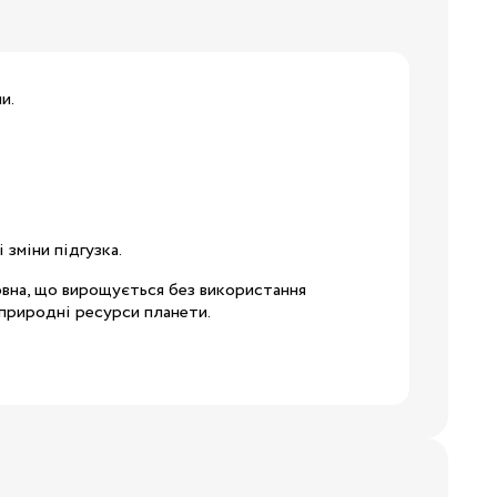
и.
19
24
 зміни підгузка
.
28.5
вовна, що вирощується без використання
 природні ресурси планети.
32
34.5
38
3/24