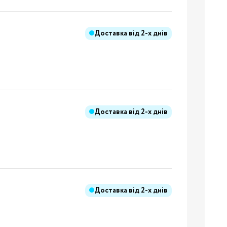
Доставка від
2-х днів
ння
иків
і
ння
Доставка від
2-х днів
ання
Доставка від
2-х днів
ники
Бренди: