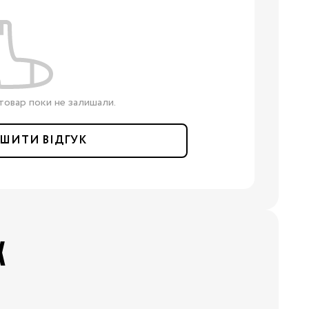
товар поки не залишали.
ШИТИ ВІДГУК
Х