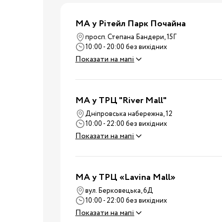
Ванночки
МА у Рітейл Парк Почайна
Аксесуари для ванн
просп. Степана Бандери, 15Г
Подарунки та сувеніри
10:00 - 20:00 без вихідних
Стільчики для годуванн
Показати на мапі
Електроприлади
Коляски
MA у ТРЦ "River Mall"
Віжки
Дніпровська набережна, 12
Нагрудні сумки
Вулиця
10:00 - 22:00 без вихідних
Дитячий транспорт
Показати на мапі
Аксесуари для колясок
Автокрісла
MA у ТРЦ «Lavina Mall»
Аксесуари для
Подорожі
подорожей
вул. Берковецька, 6Д
10:00 - 22:00 без вихідних
Валізи для подороже
Показати на мапі