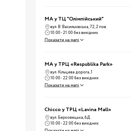
Дитячі суміші
Каші
Пюре та снеки
MA у ТЦ "Олімпійський"
Стільчики для годува
вул. В. Васильківська, 72, 2 пов.
10:00 - 21:00 без вихідних
Аксесуари для стільч
Показати на мапі
Молоковідсмоктувач
Пляшечки для годува
Соски для пляшечок
MA у ТРЦ «Respublika Park»
Годування
Пустушки, карабіни
вул. Кільцева дорога, 1
Машини для приготув
10:00 - 22:00 без вихідних
Показати на мапі
суміші
Підігрівачі та
стерилізатори
Пароварки-блендери
Chicco у ТРЦ «Lavina Mall»
Слинявчики та нагруд
вул. Берковецька, 6Д
10:00 - 22:00 без вихідних
Дитячий посуд
Показати на мапі