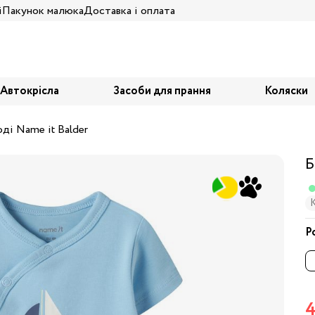
і
Пакунок малюка
Доставка і оплата
Автокрісла
Засоби для прання
Коляски
ді Name it Balder
Б
Р
4