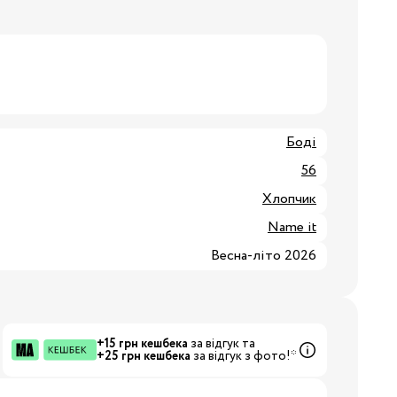
8/29
3/34
Бренди:
Боді
56
Хлопчик
Name it
Весна-літо 2026
+15 грн кешбека
за відгук та
+25 грн кешбека
за відгук з фото!*
Бренди: