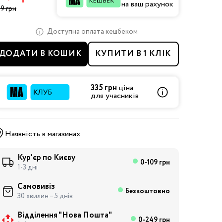
на ваш рахунок
9 грн
Доступна оплата кешбеком
ДОДАТИ В КОШИК
КУПИТИ В 1 КЛІК
335 грн
ціна
для учасників
Наявність в магазинах
Кур'єр по Києву
0-109 грн
1-3 дні
Самовивіз
Безкоштовно
30 хвилин – 5 днів
Відділення "Нова Пошта"
0-249 грн