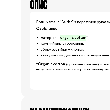
ОПИС
Капці
Туфлі
Взуття за розміром
Боді Name it "Balder" з короткими рукавам
Особливості:
15
16
17
18
матеріал –
organic cotton
*;
круглий виріз горловини;
20
21
22
23
Взуття
збоку застібки – кнопки
;
внизу кнопки для легкого переодягання і
25
26
27
28
*
Organic cotton
(органічна бавовна) – ба
шкідливих хімікатів та згубного впливу на
29
30
31
31.5
32.5
33
33.5
34
35
36
37
37.5
39
40
20/21
22/23
2