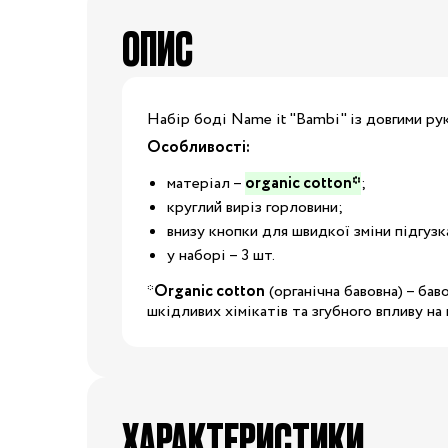
Капці
ОПИС
Туфлі
Взуття за розміром
Набір боді Name it "Bambi" із довгими ру
15
16
17
18
Особливості:
20
21
22
23
матеріал –
organic cotton*
;
Взуття
круглий виріз горловини;
25
26
27
28
внизу кнопки для швидкої зміни підгузк
у наборі – 3 шт.
29
30
31
31.5
*
Organic cotton
(органічна бавовна) – ба
шкідливих хімікатів та згубного впливу на
32.5
33
33.5
34
35
36
37
37.5
ХАРАКТЕРИСТИКИ
39
40
20/21
22/23
2