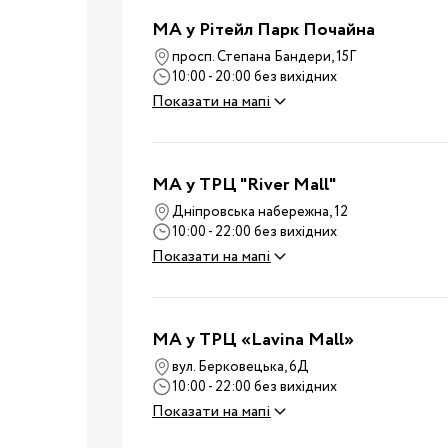
Ванночки
МА у Рітейл Парк Почайна
Аксесуари для ванн
просп. Степана Бандери, 15Г
10:00 - 20:00 без вихідних
Подарунки та сувеніри
Показати на мапі
Стільчики для годуванн
Електроприлади
Коляски
MA у ТРЦ "River Mall"
Віжки
Дніпровська набережна, 12
10:00 - 22:00 без вихідних
Нагрудні сумки
Вулиця
Показати на мапі
Дитячий транспорт
Аксесуари для колясок
Автокрісла
MA у ТРЦ «Lavina Mall»
Аксесуари для
вул. Берковецька, 6Д
Подорожі
подорожей
10:00 - 22:00 без вихідних
Показати на мапі
Валізи для подороже