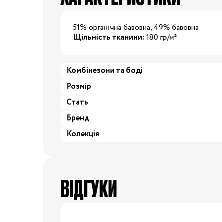
24/25
25/26
26/27
27/28
2
51% органічна бавовна, 49% бавовна
Щільність тканини:
180 гр/м²
29/30
30/31
31/32
32/33
3
Комбінезони та боді
34/35
Розмір
Одяг для вагітних
Стать
Білизна допологова
Бренд
Білизна післяпологова
Колекція
Вітаміни
Гігієна мами
Для
мам
Косметика для мам
ВІДГУКИ
Набори в пологовий
будинок
Молоковідсмоктувачі