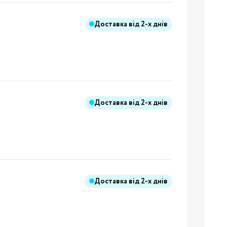
Доставка від
2-х днів
ння
иків
і
ння
Доставка від
2-х днів
ання
Доставка від
2-х днів
ники
Бренди: