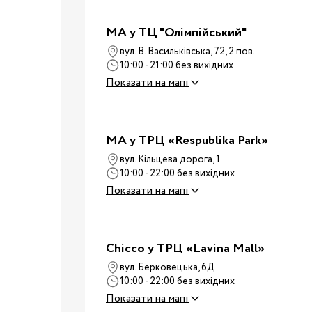
Дитячі суміші
Каші
MA у ТЦ "Олімпійський"
Пюре та снеки
вул. В. Васильківська, 72, 2 пов.
Стільчики для годува
10:00 - 21:00 без вихідних
Аксесуари для стільч
Показати на мапі
Молоковідсмоктувач
Пляшечки для годува
MA у ТРЦ «Respublika Park»
Соски для пляшечок
вул. Кільцева дорога, 1
Годування
Пустушки, карабіни
10:00 - 22:00 без вихідних
Машини для приготув
Показати на мапі
суміші
Підігрівачі та
стерилізатори
Chicco у ТРЦ «Lavina Mall»
Пароварки-блендери
вул. Берковецька, 6Д
Слинявчики та нагруд
10:00 - 22:00 без вихідних
Показати на мапі
Дитячий посуд