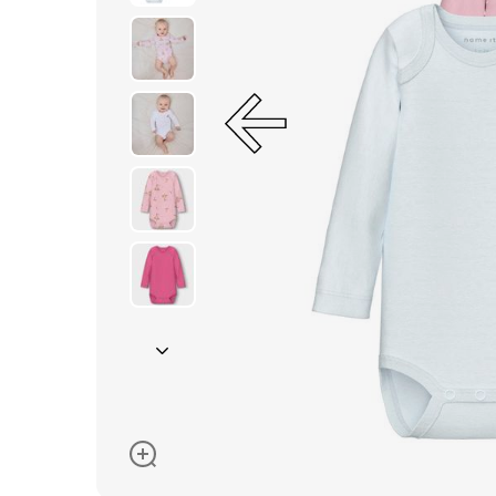
Окуляри сонцезахисні
Пелюшки
Піжами та халати
Сукні та спідниці
Термобілизна
Рушники та накидки
Одяг
Реглани, поло та
сорочки
Рюкзаки та сумки
Футболки та майки
Шапки, шарфи,
рукавички
Шорти
Аксесуари
Одяг за розміром