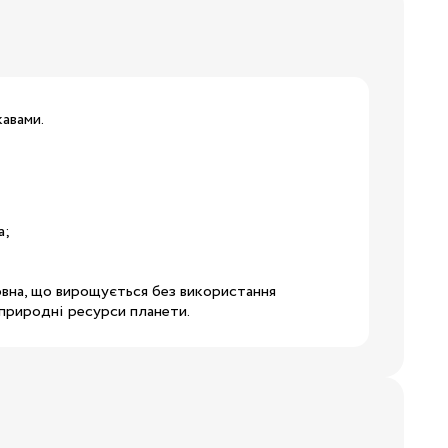
кавами.
19
24
28.5
а;
32
вовна, що вирощується без використання
 природні ресурси планети.
34.5
38
3/24