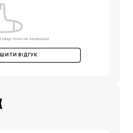
товар поки не залишали.
ШИТИ ВІДГУК
Х