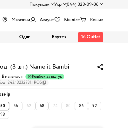
Покупцям
Укр
(044) 323-09-06
Магазини
Акаунт
Вішліст
Кошик
Одяг
Взуття
% Outlet
оді (3 шт.) Name it Bambi
В наявності
Кешбек за відгук
од: 243.13232731.IROS
озмір
50
56
62
68
74
80
86
92
98