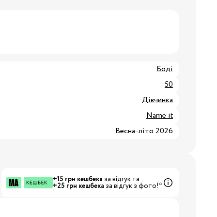
8/29
3/34
Бренди:
Боді
50
Дівчинка
Name it
Весна-літо 2026
+15 грн кешбека
за відгук та
+25 грн кешбека
за відгук з фото!*
Бренди: