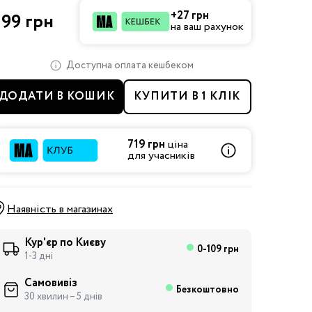
+27 грн
99 грн
на ваш рахунок
Доступна оплата кешбеком
ДОДАТИ В КОШИК
КУПИТИ В 1 КЛІК
719 грн
ціна
для учасників
Наявність в магазинах
Кур'єр по Києву
0-109 грн
1-3 дні
Самовивіз
Безкоштовно
30 хвилин – 5 днів