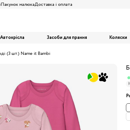
і
Пакунок малюка
Доставка і оплата
Автокрісла
Засоби для прання
Коляски
ді (3 шт.) Name it Bambi
Б
К
Р