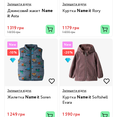
Залишити відгук
Залишити відгук
Джинсовий жакет
Name
Куртка
Name it
Rory
it
Asta
1 319 грн
1 179 грн
1 890 грн
1 690 грн
New
New
-10%
-20%
Залишити відгук
Залишити відгук
Жилетка
Name it
Soren
Куртка
Name it
Softshell
Evara
1 249 грн
1 590 грн