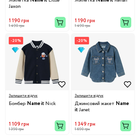
Жилетка
Name it
Little
Жилетка
Name it
Kenan
Jaxon
1 190 грн
1 190 грн
1 490 грн
1 490 грн
-20%
-20%
Залишити відгук
Залишити відгук
Бомбер
Name it
Nick
Джинсовий жакет
Name
it
Janet
1 109 грн
1 349 грн
1 390 грн
1 690 грн