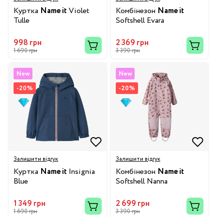
Куртка
Name it
Violet
Комбінезон
Name it
Tulle
Softshell Evara
998 грн
2 369 грн
1 690 грн
3 390 грн
New
New
-20%
-20%
Залишити відгук
Залишити відгук
Куртка
Name it
Insignia
Комбінезон
Name it
Blue
Softshell Nanna
1 349 грн
2 699 грн
1 690 грн
3 390 грн