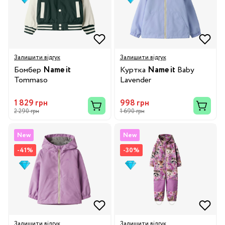
Залишити відгук
Залишити відгук
Бомбер
Name it
Куртка
Name it
Baby
Tommaso
Lavender
1 829 грн
998 грн
2 290 грн
1 690 грн
New
New
-41%
-30%
Залишити відгук
Залишити відгук