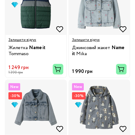
Залишити відгук
Залишити відгук
Жилетка
Name it
Джинсовий жакет
Name
Tommaso
it
Mika
1 249 грн
1 990 грн
1 390 грн
New
New
-30%
-30%