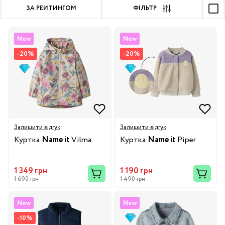
ЗА РЕЙТИНГОМ
ФІЛЬТР
New
New
-20%
-20%
Залишити відгук
Залишити відгук
Куртка
Name it
Vilma
Куртка
Name it
Piper
1 349 грн
1 190 грн
1 690 грн
1 490 грн
New
New
-10%