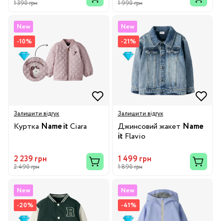
1 390 грн
1 990 грн
New
New
-10%
-21%
Залишити відгук
Залишити відгук
Куртка
Name it
Ciara
Джинсовий жакет
Name
it
Flavio
2 239 грн
1 499 грн
2 490 грн
1 890 грн
New
New
-20%
-41%