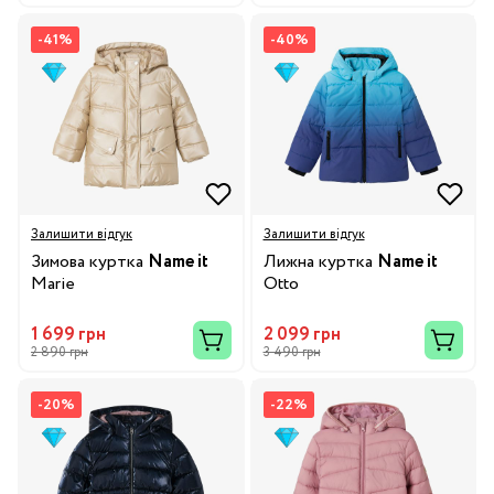
-41%
-40%
Залишити відгук
Залишити відгук
Зимова куртка
Name it
Лижна куртка
Name it
Marie
Otto
1 699 грн
2 099 грн
2 890 грн
3 490 грн
-20%
-22%