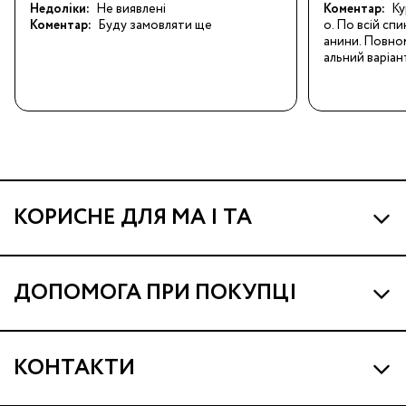
Недоліки:
Не виявлені
Коментар:
Ку
Коментар:
Буду замовляти ще
о. По всій спи
анини. Повном
альний варіан
КОРИСНЕ ДЛЯ МА І ТА
Про МА та Маминих Асистентів
ДОПОМОГА ПРИ ПОКУПЦІ
Програма Ма Кешбек
Наші магазини
Ма Клуб
КОНТАКТИ
Доставка і оплата
Подарункові сертифікати
support@ma.com.ua