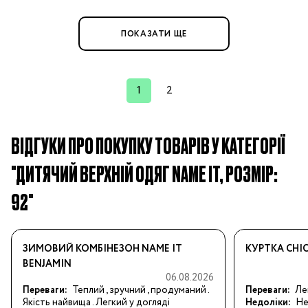
ПОКАЗАТИ ЩЕ
1
2
ВІДГУКИ ПРО ПОКУПКУ ТОВАРІВ У КАТЕГОРІЇ
"ДИТЯЧИЙ ВЕРХНІЙ ОДЯГ NAME IT, РОЗМІР:
92"
ЗИМОВИЙ КОМБІНЕЗОН NAME IT
КУРТКА CHI
BENJAMIN
06.08.2026
Переваги:
Теплий , зручний , продуманий . 
Переваги:
Ле
Якість найвища . Легкий у догляді
Недоліки:
Не