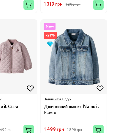
1 319 грн
1 890 грн
New
-21%
к
Залишити відгук
 it
Ciara
Джинсовий жакет
Name it
Flavio
1 499 грн
 490 грн
1 890 грн