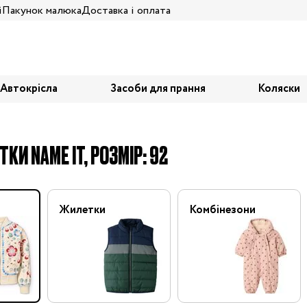
і
Пакунок малюка
Доставка і оплата
Автокрісла
Засоби для прання
Коляски
ТКИ NAME IT, РОЗМІР: 92
Жилетки
Комбінезони