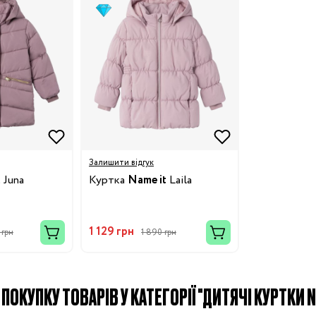
Бренди:
я
Залишити відгук
t
Juna
Куртка
Name it
Laila
Бренди:
1 129 грн
 грн
1 890 грн
Бренди:
ПОКУПКУ ТОВАРІВ У КАТЕГОРІЇ "ДИТЯЧІ КУРТКИ NA
й