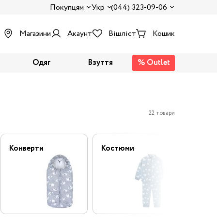
Покупцям
Укр
(044) 323-09-06
Магазини
Акаунт
Вішліст
Кошик
Одяг
Взуття
% Outlet
22 товари
Конверти
Костюми
Напів