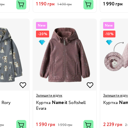
1 190 грн
1 990 грн
грн
1 490 грн
New
New
-20%
-10%
Бренди:
Залишити відгук
Залишити відгу
t
Rory
Куртка
Name it
Softshell
Куртка
Name
Evara
1 590 грн
2 239 грн
грн
1 990 грн
2