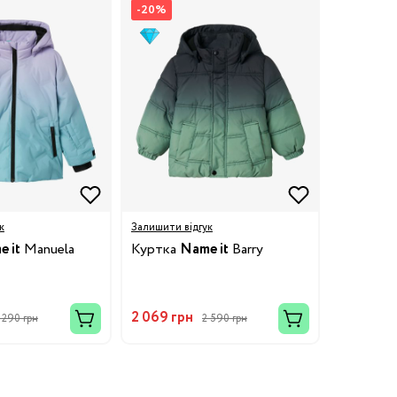
-20%
к
Залишити відгук
 it
Manuela
Куртка
Name it
Barry
2 069 грн
 290 грн
2 590 грн