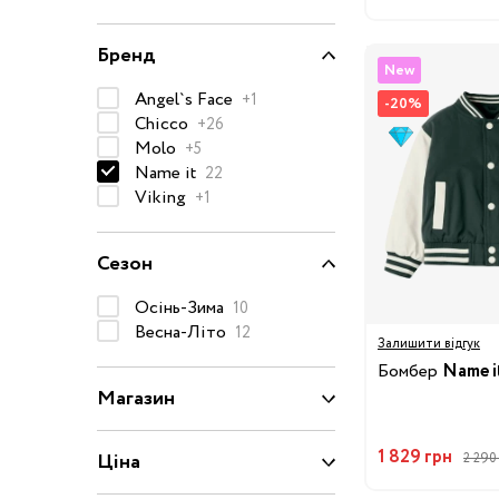
Капці
Туфлі
Бренд
New
Взуття за розміром
Angel`s Face
+1
-20%
Chicco
+26
15
16
17
18
Molo
+5
Name it
22
Viking
20
21
22
23
+1
Взуття
25
26
27
28
Сезон
Осінь-Зима
10
29
30
31
31.5
Весна-Літо
12
Залишити відгук
Бомбер
Name i
32.5
33
33.5
34
Магазин
35
36
37
37.5
1 829 грн
Ціна
2 290
39
40
20/21
22/23
2