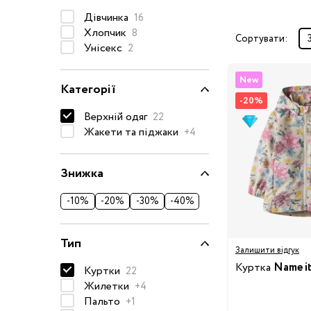
Дівчинка
Окуляри сонцезахисні
16
Хлопчик
8
Пелюшки
Сортувати:
Унісекс
2
Піжами та халати
Сукні та спідниці
New
Категорії
Термобілизна
-20%
Верхній одяг
22
Рушники та накидки
Жакети та піджаки
Одяг
+4
Реглани, поло та
сорочки
Знижка
Рюкзаки та сумки
Футболки та майки
-10%
-20%
-30%
-40%
Шапки, шарфи,
рукавички
Тип
Залишити відгук
Шорти
Куртка
Name i
Куртки
22
Аксесуари
Жилетки
+4
Одяг за розміром
Пальто
+1