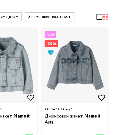
ням ціни
↑
за зменшенням ціни
↓
New
-30%
к
Залишити відгук
 жакет
Name it
Джинсовий жакет
Name it
Asta