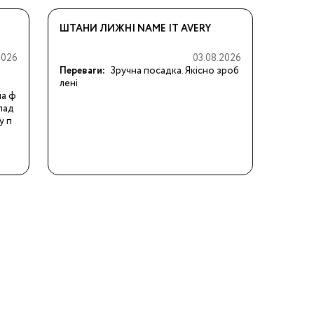
ШТАНИ ЛИЖНІ NAME IT AVERY
2026
03.08.2026
Переваги:
Зручна посадка. Якісно зроб
лені
на ф
клад
у п