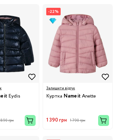
-22%
к
Залишити відгук
 it
Eydis
Куртка
Name it
Anette
1 390 грн
 890 грн
1 790 грн