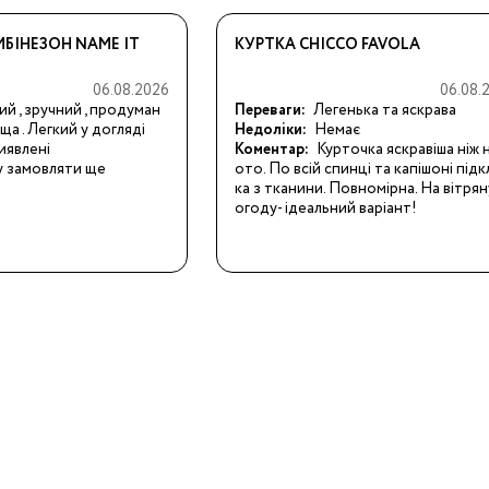
БІНЕЗОН NAME IT
КУРТКА CHICCO FAVOLA
06.08.2026
06.08.
ння
ий , зручний , продуман
Переваги:
Легенька та яскрава
иків
ища . Легкий у догляді
Недоліки:
Немає
иявлені
Коментар:
Курточка яскравіша ніж 
і
у замовляти ще
ото. По всій спинці та капішоні під
ка з тканини. Повномірна. На вітрян
ння
огоду- ідеальний варіант!
ання
ники
Бренди: