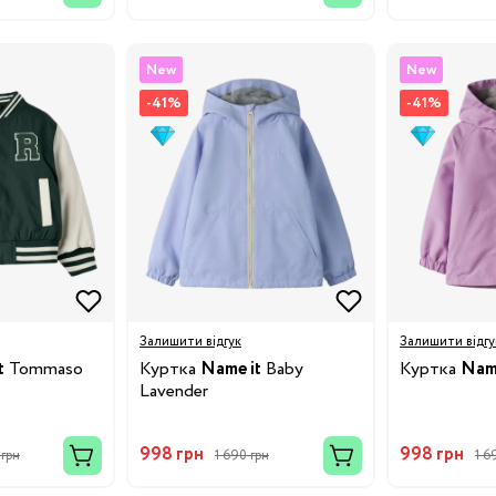
New
New
-41%
-41%
19
24
28.5
32
Залишити відгук
Залишити відгу
t
Tommaso
Куртка
Name it
Baby
Куртка
Name
34.5
Lavender
38
998 грн
998 грн
 грн
1 690 грн
1 6
3/24