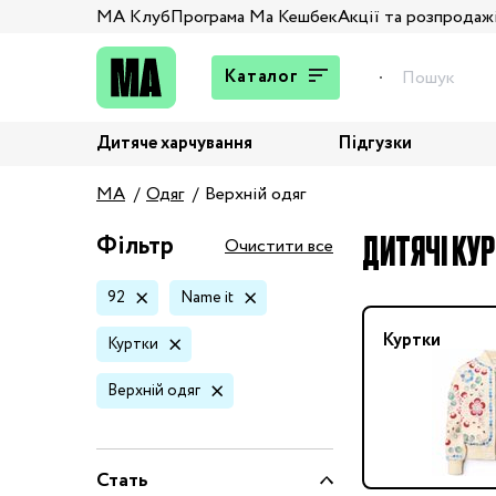
МА Клуб
Програма Ма Кешбек
Акції та розпродаж
Каталог
Дитяче харчування
Підгузки
Подарунки
MA
Одяг
Верхній одяг
Штани та джинси
Верхній одяг
ДИТЯЧІ КУР
Фільтр
Очистити все
Жакети та піджаки
92
Name it
Кардигани та світшоти
Колготи та шкарпетки
Куртки
Куртки
Комбінезони,
Верхній одяг
комплекти, боді
Костюми
Купальники та плавки
Стать
Спідня білизна