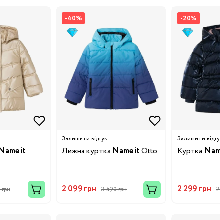
-40%
-20%
8/29
3/34
Бренди:
Залишити відгук
Залишити відгу
Name it
Лижна куртка
Name it
Otto
Куртка
Name
2 099 грн
2 299 грн
 грн
3 490 грн
2
Бренди: