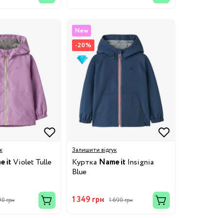
New
-20%
к
Залишити відгук
 it
Violet Tulle
Куртка
Name it
Insignia
Blue
1 349 грн
90 грн
1 690 грн