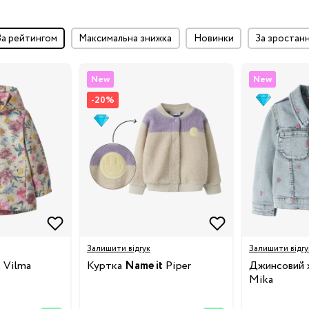
за рейтингом
максимальна знижка
Новинки
за зростан
New
New
-20%
Залишити відгук
Залишити відгу
t
Vilma
Куртка
Name it
Piper
Джинсовий
Mika