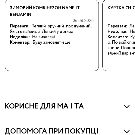
ЗИМОВИЙ КОМБІНЕЗОН NAME IT
КУРТКА CHI
BENJAMIN
06.08.2026
Переваги:
Теплий , зручний , продуманий . 
Переваги:
Ле
Якість найвища . Легкий у догляді
Недоліки:
Не
Недоліки:
Не виявлені
Коментар:
Ку
Коментар:
Буду замовляти ще
о. По всій спи
анини. Повном
альний варіан
КОРИСНЕ ДЛЯ МА І ТА
Про МА та Маминих Асистентів
ДОПОМОГА ПРИ ПОКУПЦІ
Програма Ма Кешбек