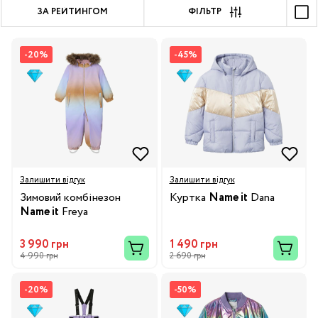
ЗА РЕЙТИНГОМ
ФІЛЬТР
-20%
-45%
Залишити відгук
Залишити відгук
Зимовий комбінезон
Куртка
Name it
Dana
Name it
Freya
3 990 грн
1 490 грн
4 990 грн
2 690 грн
-20%
-50%