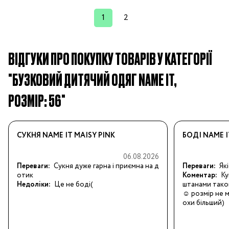
1
2
ВІДГУКИ ПРО ПОКУПКУ ТОВАРІВ У КАТЕГОРІЇ
"БУЗКОВИЙ ДИТЯЧИЙ ОДЯГ NAME IT,
РОЗМІР: 56"
СУКНЯ NAME IT MAISY PINK
БОДІ NAME 
06.08.2026
Переваги:
Сукня дуже гарна і приємна на д
Переваги:
Як
отик
Коментар:
Ку
Недоліки:
Це не боді(
штанами таког
☺️ розмір не 
охи більший)