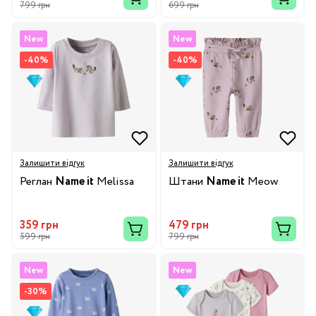
799 грн
699 грн
New
New
-40%
-40%
Залишити відгук
Залишити відгук
Реглан
Name it
Melissa
Штани
Name it
Meow
359 грн
479 грн
599 грн
799 грн
New
New
-30%