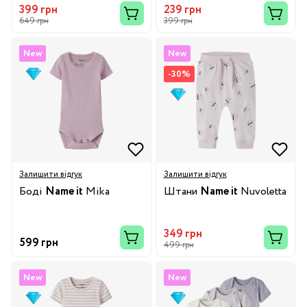
399 грн
239 грн
649 грн
399 грн
New
New
-30%
Залишити відгук
Залишити відгук
Боді
Name it
Mika
Штани
Name it
Nuvoletta
349 грн
599 грн
499 грн
New
New