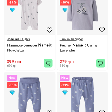
-37%
-50%
Залишити відгук
Залишити відгук
Напівкомбінезон
Name it
Реглан
Name it
Carina
Nuvoletta
Lavender
399 грн
279 грн
629 грн
559 грн
New
New
-30%
-33%