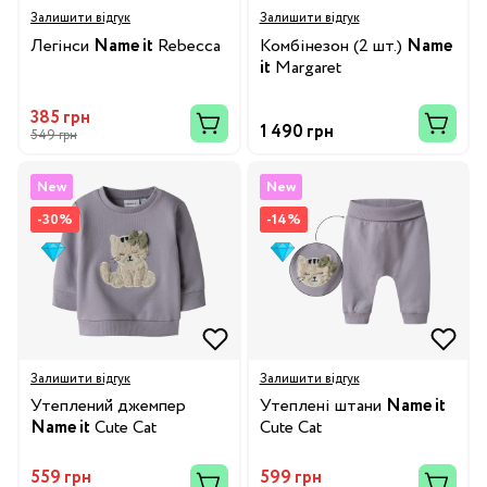
Залишити відгук
Залишити відгук
Легінси
Name it
Rebecca
Комбінезон (2 шт.)
Name
it
Margaret
385 грн
1 490 грн
549 грн
New
New
-30%
-14%
Залишити відгук
Залишити відгук
Утеплений джемпер
Утеплені штани
Name it
Name it
Cute Cat
Cute Cat
559 грн
599 грн