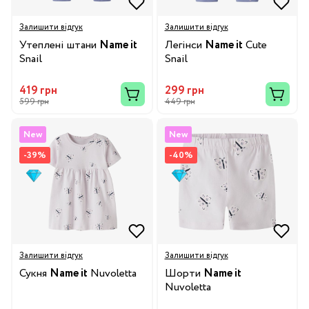
Залишити відгук
Залишити відгук
Утеплені штани
Name it
Легінси
Name it
Cute
Snail
Snail
419 грн
299 грн
599 грн
449 грн
New
New
-39%
-40%
Залишити відгук
Залишити відгук
Сукня
Name it
Nuvoletta
Шорти
Name it
Nuvoletta