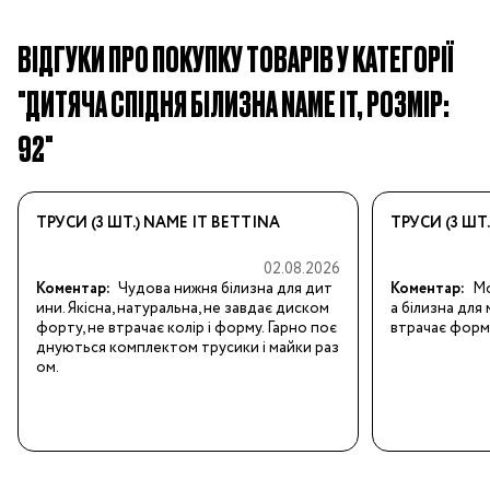
ВІДГУКИ ПРО ПОКУПКУ ТОВАРІВ У КАТЕГОРІЇ
"ДИТЯЧА СПІДНЯ БІЛИЗНА NAME IT, РОЗМІР:
92"
ТРУСИ (3 ШТ.) NAME IT BETTINA
ТРУСИ (3 ШТ.
02.08.2026
Коментар:
Чудова нижня білизна для дит
Коментар:
Мо
ини. Якісна, натуральна, не завдає диском
а білизна для 
форту, не втрачає колір і форму. Гарно поє
втрачає форм
днуються комплектом трусики і майки раз
ом.