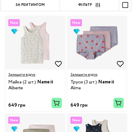
ЗА РЕЙТИНГОМ
ФІЛЬТР
New
New
Залишити відгук
Залишити відгук
Mайка (2 шт.)
Name it
Труси (3 шт.)
Name it
Alberte
Alma
649 грн
649 грн
New
New