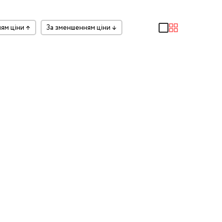
ням ціни
↑
за зменшенням ціни
↓