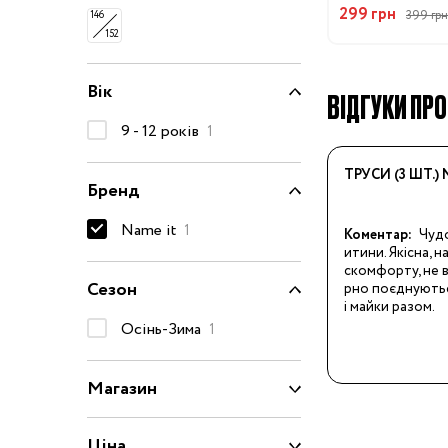
299 грн
399 грн
146
50-68 см
152
74-86 см
92-104 см
Вік
ВІДГУКИ ПРО
110-128 см
9 - 12 років
1
134-146 см
ТРУСИ (3 ШТ.)
Бренд
152-176 см
Name it
Босоніжки
1
Коментар:
Чудо
итини. Якісна, н
Черевики та
скомфорту, не в
напівчеревики
Сезон
рно поєднуютьс
і майки разом.
Кеди
Осінь-Зима
1
Кросівки
Пінетки
Магазин
Чоботи
Сланці
Ціна