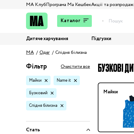
МА Клуб
Програма Ма Кешбек
Акції та розпродаж
Каталог
Дитяче харчування
Підгузки
Подарунки
MA
Одяг
Спідня білизна
Штани та джинси
Верхній одяг
БУЗКОВІ ДИ
Фільтр
Очистити все
Жакети та піджаки
Майки
Name it
Кардигани та світшоти
Колготи та шкарпетки
Майки
Бузковий
Комбінезони,
Спідня білизна
комплекти, боді
Костюми
Купальники та плавки
Стать
Спідня білизна