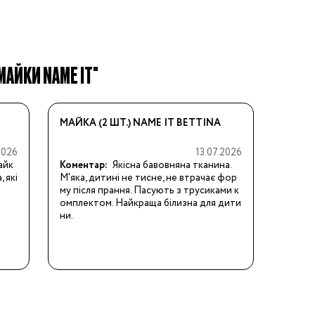
МАЙКИ NAME IT"
МАЙКА (2 ШТ.) NAME IT BETTINA
2026
13.07.2026
айк
Коментар:
Якісна бавовняна тканина. 
 які
М'яка, дитині не тисне, не втрачає фор
му після прання. Пасують з трусиками к
омплектом. Найкраща білизна для дити
ни.