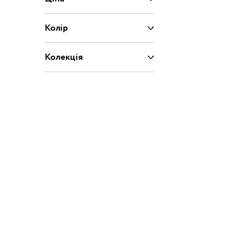
Капці
Туфлі
Колір
Взуття за розміром
Колекція
15
16
17
18
20
21
22
23
Взуття
25
26
27
28
29
30
31
31.5
32.5
33
33.5
34
35
36
37
37.5
39
40
20/21
22/23
2