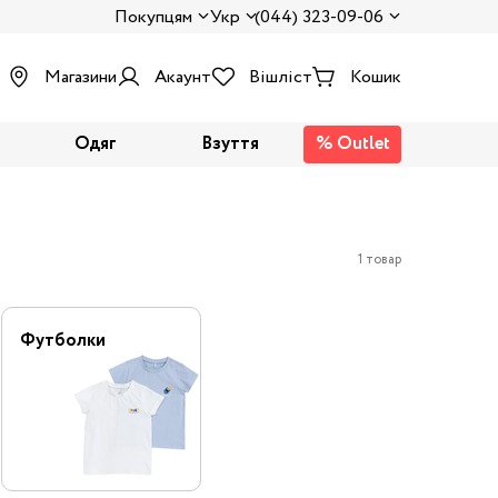
Покупцям
Укр
(044) 323-09-06
Магазини
Акаунт
Вішліст
Кошик
Одяг
Взуття
% Outlet
1 товар
Футболки