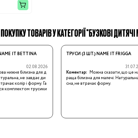
 ПОКУПКУ ТОВАРІВ У КАТЕГОРІЇ "БУЗКОВІ ДИТЯЧІ 
Бренди:
 NAME IT BETTINA
ТРУСИ (3 ШТ.) NAME IT FRIGGA
02.08.2026
31.07.
ва нижня білизна для д
Коментар:
Можна сказати, що це н
атуральна, не завдає ди
раща білизна для малечі. Натуральна,
трачає колір і форму. Га
сна, не втрачає форму.
я комплектом трусики 