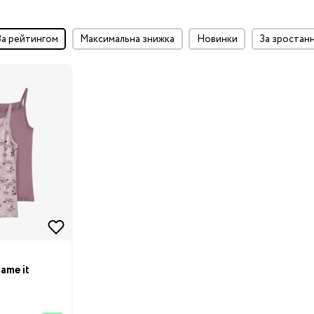
за рейтингом
максимальна знижка
Новинки
за зростан
ame it