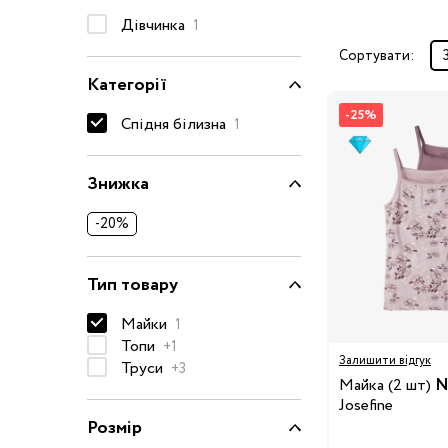
Дівчинка
Окуляри сонцезахисні
1
Пелюшки
Сортувати:
Категорії
Піжами та халати
Сукні та спідниці
-25%
Спідня білизна
1
Термобілизна
Рушники та накидки
Знижка
Одяг
Реглани, поло та
-20%
сорочки
Рюкзаки та сумки
Тип товару
Футболки та майки
Шапки, шарфи,
Майки
1
рукавички
Топи
+1
Залишити відгук
Труси
Шорти
+3
Майка (2 шт)
N
Аксесуари
Josefine
Розмір
Одяг за розміром