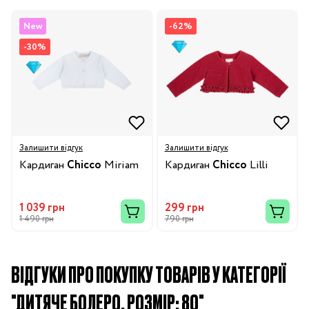
New
-62%
-30%
Залишити відгук
Залишити відгук
Кардиган
Chicco
Miriam
Кардиган
Chicco
Lilli
1 039 грн
299 грн
1 490 грн
790 грн
ВІДГУКИ ПРО ПОКУПКУ ТОВАРІВ У КАТЕГОРІЇ
"ДИТЯЧЕ БОЛЕРО, РОЗМІР: 80"