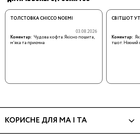
ТОЛСТОВКА CHICCO NOEMI
СВІТШОТ УТ
03.08.2026
Коментар:
Чудова кофта. Якісно пошита, 
Коментар:
Як
мʼяка та приємна
тшот. Ніжний к
КОРИСНЕ ДЛЯ МА І ТА
Про МА та Маминих Асистентів