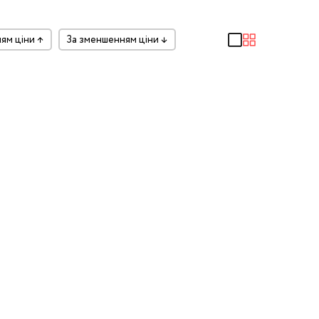
ням ціни
↑
за зменшенням ціни
↓