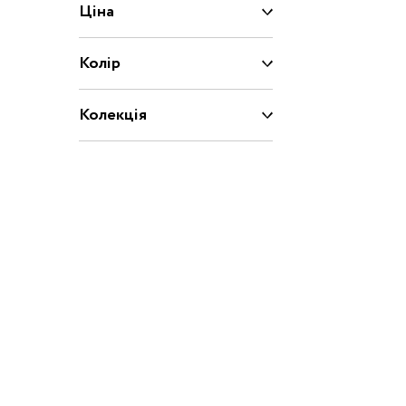
Ціна
Капці
Туфлі
Колір
Взуття за розміром
Колекція
15
16
17
18
20
21
22
23
Взуття
25
26
27
28
29
30
31
31.5
32.5
33
33.5
34
35
36
37
37.5
39
40
20/21
22/23
2