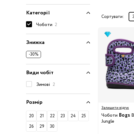
Окуляри сонцезахисні
Категорії
Пелюшки
Сортувати:
Чоботи
2
Піжами та халати
Сукні та спідниці
Знижка
Термобілизна
Рушники та накидки
-30%
Одяг
Реглани, поло та
сорочки
Види чобіт
Рюкзаки та сумки
Зимові
2
Футболки та майки
Шапки, шарфи,
Розмір
рукавички
Залишити відгук
Шорти
Чоботи
Bogs
B
20
21
22
23
24
25
Аксесуари
Jungle
26
29
30
Одяг за розміром