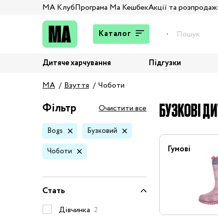
МА Клуб
Програма Ма Кешбек
Акції та розпродаж
Каталог
Дитяче харчування
Підгузки
Подарунки
MA
Взуття
Чоботи
Штани та джинси
Верхній одяг
БУЗКОВІ ДИ
Фільтр
Очистити все
Жакети та піджаки
Bogs
Бузковий
Кардигани та світшоти
Колготи та шкарпетки
Гумові
Чоботи
Комбінезони,
комплекти, боді
Костюми
Стать
Купальники та плавки
Дівчинка
2
Спідня білизна