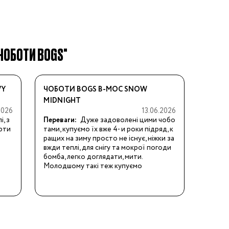
 ЧОБОТИ BOGS"
VY
ЧОБОТИ BOGS B-MOC SNOW
MIDNIGHT
2026
13.06.2026
, з
Переваги:
Дуже задоволені цими чобо
ерти
тами, купуємо їх вже 4- и роки підряд, к
ращих на зиму просто не існує, ніжки за
вжди теплі, для снігу та мокрої погоди 
бомба, легко доглядати, мити. 

Молодшому такі теж купуємо