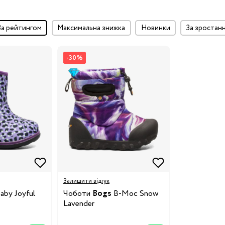
за рейтингом
максимальна знижка
Новинки
за зростан
-30%
Залишити відгук
aby Joyful
Чоботи
Bogs
B-Moc Snow
Lavender