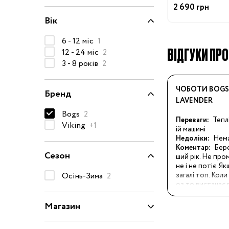
2 690 грн
50-68 см
Вік
74-86 см
6 - 12 міс
1
92-104 см
ВІДГУКИ ПРО
12 - 24 міс
2
110-128 см
3 - 8 років
2
134-146 см
ЧОБОТИ BOGS
Бренд
152-176 см
LAVENDER
Bogs
2
Босоніжки
Переваги:
Тепл
Viking
+1
ій машині
Черевики та
Недоліки:
Нем
напівчеревики
Коментар:
Бере
Сезон
ший рік. Не про
Кеди
не і не потіє. 
Кросівки
Осінь-Зима
загалі топ. Кол
2
оз то вистачає 
Пінетки
Магазин
Чоботи
Сланці