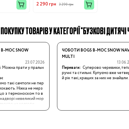
2 290 грн
3 290 грн
 ПОКУПКУ ТОВАРІВ У КАТЕГОРІЇ "БУЗКОВІ ДИТЯЧІ
Бренди:
 B-MOC SNOW
ЧОБОТИ BOGS B-MOC SNOW NA
MULTI
23.07.2026
13.06.
і. Можна прати у пральн
Переваги:
Суперово черевики, теплі
ручні та стильні. Купуємо вже четв
ає
й рік такі, кращих за них не знайшли.
мо такі сампоги не пер
мокають. Ніжка не мерз
Якщо з термоноском то в
и надворі невеликий мор
просто на колготи .