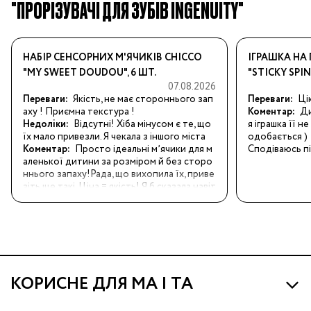
"ПРОРІЗУВАЧІ ДЛЯ ЗУБІВ INGENUITY"
НАБІР СЕНСОРНИХ М'ЯЧИКІВ CHICCO
ІГРАШКА НА 
"MY SWEET DOUDOU", 6 ШТ.
"STICKY SPI
07.08.2026
Переваги:
Якість, не має стороннього зап
Переваги:
Ці
аху ! Приємна текстура !
Коментар:
Ди
Недоліки:
Відсутні! Хіба мінусом є те, що 
я іграшка її н
їх мало привезли. Я чекала з іншого міста
одобається ) 

Коментар:
Просто ідеальні мʼячики для м
Сподіваюсь пі
аленької дитини за розміром й без сторо
ннього запаху!Рада, що вихопила їх, приве
зіть ще такі. Ціна = якість! Я б сказала навіт
ь дешевше ніж інші бренди з аналогічними 
мʼячиками!
КОРИСНЕ ДЛЯ МА І ТА
Про МА та Маминих Асистентів